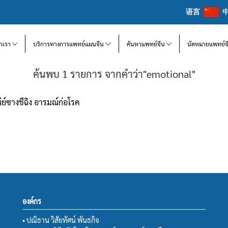
语言
จักเรา
บริการทางการแพทย์แผนจีน
ค้นหาแพทย์จีน
นัดหมายแพทย์จ
ค้นพบ 1 รายการ จากคำว่า"emotional"
ย์ซางชีฉิง อารมณ์ก่อโรค
องค์กร
• ปณิธาน วิสัยทัศน์ พันธกิจ