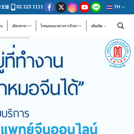
02 223 1111
中文版
TH
ีน
เลือกสาขา
โรคและแนวทางการรักษา
เพิ่มเติม