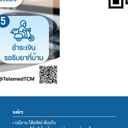
องค์กร
• ปณิธาน วิสัยทัศน์ พันธกิจ