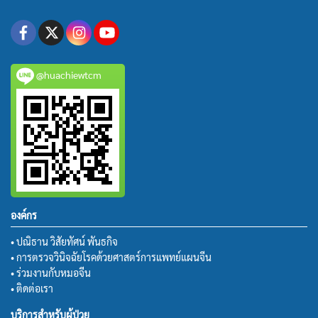
@huachiewtcm
องค์กร
• ปณิธาน วิสัยทัศน์ พันธกิจ
• การตรวจวินิจฉัยโรคด้วยศาสตร์การแพทย์แผนจีน
• ร่วมงานกับหมอจีน
• ติดต่อเรา
บริการสำหรับผู้ป่วย