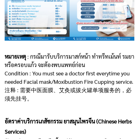
หมายเหตุ
: กรณีมารับบริการมาสก์หน้า ทำทรีทเม้นท์ รมยา
หรือครอบแก้ว จะต้องพบแพทย์ก่อน
Condition : You must see a doctor first everytime you
needed Facial mask/Moxibustion Fire Cupping service.
注释 : 需要中医面膜、艾灸或拔火罐单项服务的，必
须先挂号。
อัตราค่าบริการเภสัชกรรม ยาสมุนไพรจีน (Chinese Herbs
Services)