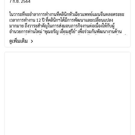
7 ก.ย. 2564
ในวาระที่จะอำลาการทำงานที่คลินิกหัวเฉียวแพทย์แผนจีนตลอดระยะ
เวลาการทำงาน 12 ปี ที่คลินิกฯได้มีการพัฒนาและเปลี่ยนแปลง
มากมาย ถึงวาระสำคัญในการส่งมอบภารกิจงานต่อเนื่องให้กับผู้
อำนวยการท่านใหม่ "คุณอรัญ เอี่ยมสุรีย์" เพื่อร่วมกันพัฒนางานด้าน
การแพทย์แผนจีนในประเทศไทยให้เจริญก้าวหน้า สร้างสรรค์ประโยชน์
ดูเพิ่มเติม
แก่สาธารณชนด้านสาธารณสุขและการแพทย์ทางเลือกในประเทศไทย
ต่อไป