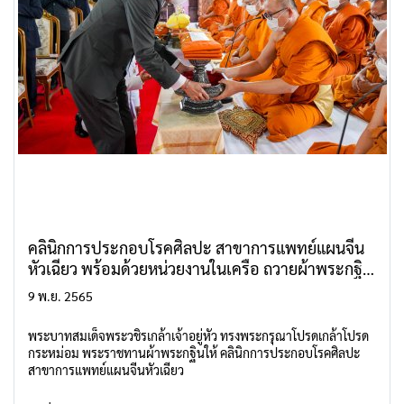
คลินิกการประกอบโรคศิลปะ สาขาการแพทย์แผนจีน
หัวเฉียว พร้อมด้วยหน่วยงานในเครือ ถวายผ้าพระกฐิน
พระราชทาน ประจำปี 2565 ณ วัดเทพธิดาราม
9 พ.ย. 2565
วรวิหาร กรุงเทพมหานคร
พระบาทสมเด็จพระวชิรเกล้าเจ้าอยู่หัว ทรงพระกรุณาโปรดเกล้าโปรด
กระหม่อม พระราชทานผ้าพระกฐินให้ คลินิกการประกอบโรคศิลปะ
สาขาการแพทย์แผนจีนหัวเฉียว