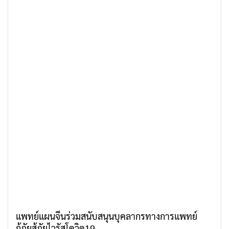
แพทย์แผนจีนร่วมสนับสนุนบุคลากรทางการแพทย์
กู้ภัยสู้ภัยไวรัสโควิด19