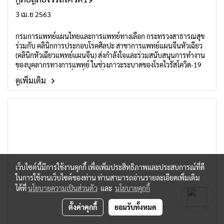
3 เม.ย 2563
กรมการแพทย์แผนไทยและการแพทย์ทางเลือก กระทรวงสาธารณสุข
ร่วมกับ คลินิกการประกอบโรคศิลปะ สาขาการแพทย์แผนจีนหัวเฉียว
(คลินิกหัวเฉียวแพทย์แผนจีน) ส่งกำลังใจและร่วมสนับสนุนการทำงาน
ของบุคลากรทางการแพทย์ ในช่วงภาวะระบาดของโรคไวรัสโควิด-19
ด้วยการสนับสนุนเครื่องดื่มสมุนไพรจีนหย่างเซิงบำรุงสุขภาพเสริม
ดูเพิ่มเติม
ภูมิคุ้มกัน “จินจิน” - "Jin Jin" Chinese Herbal Drink เหมาะสำหรับผู้ที่
มีภาวะชี่ของปอดพร่องหรือเป็นบุคลากรกลุ่มเสี่ยง ช่วยบำรุงปอดและ
กระเพาะอาหาร เสริมสร้างภูมิคุ้มกัน ขับความชื้นและพิษร้อน
เว็บไซต์นี้มีการใช้งานคุกกี้ เพื่อเพิ่มประสิทธิภาพและประสบการณ์ที่ดี
ในการใช้งานเว็บไซต์ของท่าน ท่านสามารถอ่านรายละเอียดเพิ่มเติม
ได้ที่
นโยบายความเป็นส่วนตัว
และ
นโยบายคุกกี้
ตั้งค่าคุกกี้
ยอมรับทั้งหมด