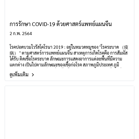
การรักษา COVID-19 ด้วยศาสตร์แพทย์แผนจีน
2 ก.พ. 2564
โรคปอดบวมไวรัสโคโรนา 2019 : อยู่ในหมวดหมูของ "โรคระบาด （疫
病） " ตามศาสตร์การแพทย์แผนจีน สาเหตุการเกิดโรคคือ การสัมผัส
ได้รับ ติดเชื้อโรคระบาด ลักษณะการแสดงอาการแต่ละพื้นที่มีความ
แตกต่าง เป็นไปตามลักษณะของเชื้อก่อโรค สภาพภูมิประเทศ ภูมิ
อากาศ วิถีการดำเนินชีวิต ถึงแม้จะโรคเดียวกัน แต่การรักษาไม่เหมือน
ดูเพิ่มเติม
กัน