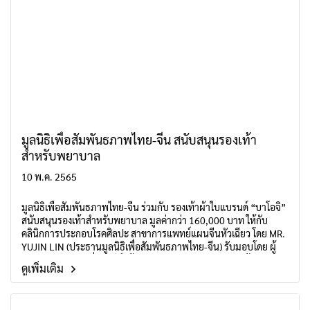
มูลนิธิเพื่อสัมพันธภาพไทย-จีน สนับสนุนรองเท้า
สำหรับพยาบาล
10 พ.ค. 2565
มูลนิธิเพื่อสัมพันธภาพไทย-จีน ร่วมกับ รองเท้าผ้าใบแบรนด์ “บาโอจิ”
สนับสนุนรองเท้าสำหรับพยาบาล มูลค่ากว่า 160,000 บาท ให้กับ
คลินิกการประกอบโรคศิลปะ สาขาการแพทย์แผนจีนหัวเฉียว โดย MR.
YUJIN LIN (ประธานมูลนิธิเพื่อสัมพันธภาพไทย-จีน) รับมอบโดย ผู้
อำนวยการ อรัญ เอี่ยมสุรีย์ (ผู้อำนวยการคลินิกฯ) และคณะผู้บริหาร
ดูเพิ่มเติม
คลินิกฯ โดยรองเท้าพยาบาลเพื่อสุขภาพทั้งหมดจะนำไปแจกจ่ายใน
การปฏิบัติงานสำหรับบุคลากรทางการแพทย์แผนจีนได้นำไปใช้
ประโยชน์ต่อไป เมื่อวันอังคารที่ 10 พฤษภาคม พ.ศ. 2565 ณ อาคาร