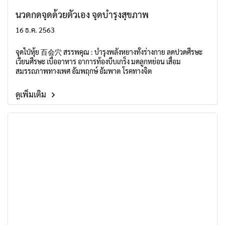
นวดกดจุดด้วยตัวเอง จุดบำรุงสุขภาพ
16 ธ.ค. 2563
จุดไป่หุ้ย 百会穴 สรรพคุณ : บำรุงพลังหยางทั้งร่างกาย ลดปวดศีรษะ
เวียนศีรษะ เบื่ออาหาร อาการท้องบีบเกร็ง มดลูกหย่อน เสื่อม
สมรรถภาพทางเพศ อัมพฤกษ์ อัมพาต โรคทางจิต
ดูเพิ่มเติม