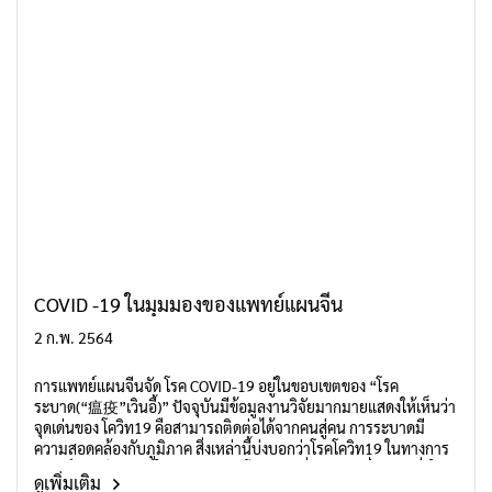
COVID -19 ในมุมมองของแพทย์แผนจีน
2 ก.พ. 2564
การแพทย์แผนจีนจัด โรค COVID-19 อยู่ในขอบเขตของ “โรค
ระบาด(“瘟疫”เวินอี้)” ปัจจุบันมีข้อมูลงานวิจัยมากมายแสดงให้เห็นว่า
จุดเด่นของ โควิท19 คือสามารถติดต่อได้จากคนสู่คน การระบาดมี
ความสอดคล้องกับภูมิภาค สิ่งเหล่านี้บ่งบอกว่าโรคโควิท19 ในทางการ
แพทย์แผนจีนจัดอยู่ในขอบเขตของโรค “เวินอี่ (瘟疫)” ซึ่งเป็นหนึ่งใน
ดูเพิ่มเติม
ประเภทของโรค “เวินปิ้ง (温病)”