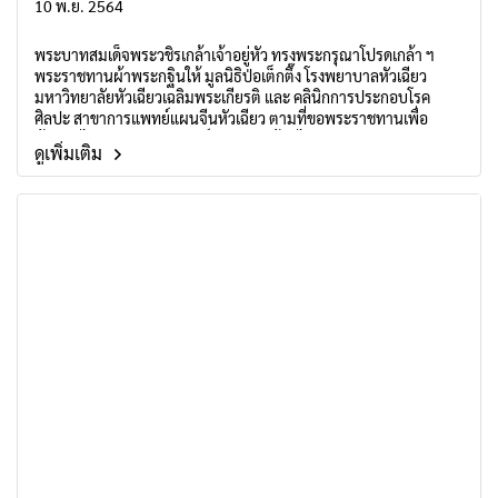
10 พ.ย. 2564
พระบาทสมเด็จพระวชิรเกล้าเจ้าอยู่หัว ทรงพระกรุณาโปรดเกล้า ฯ
พระราชทานผ้าพระกฐินให้ มูลนิธิป่อเต็กตึ๊ง โรงพยาบาลหัวเฉียว
มหาวิทยาลัยหัวเฉียวเฉลิมพระเกียรติ และ คลินิกการประกอบโรค
ศิลปะ สาขาการแพทย์แผนจีนหัวเฉียว ตามที่ขอพระราชทานเพื่อ
น้อมนำไปทอดถวายพระสงฆ์จำพรรษาถ้วนไตรมาส ณ วัดเจริญสุขา
ดูเพิ่มเติม
รามวรวิหาร ตำบลบางนกแขวก อำเภอบางคนที จังหวัดสมุทรสงคราม