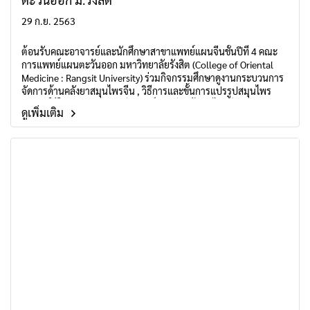
29 ก.ย. 2563
ต้อนรับคณะอาจารย์และนักศึกษาสาขาแพทย์แผนจีนชั้นปีที่ 4 คณะ
การแพทย์แผนตะวันออก มหาวิทยาลัยรังสิต (College of Oriental
Medicine : Rangsit University) ร่วมกิจกรรมศึกษาดูงานกระบวนการ
จัดการด้านคลังยาสมุนไพรจีน , วิธีการและขั้นการแปรรูปสมุนไพร
สำหรับใช้ในคลินิกฯ ณ หัวเฉียวศูนย์การเรียนรู้สมุนไพรจีนแบบครบ
ดูเพิ่มเติม
วงจร อ.ศรีสมาน จ.นนทบุรี เมื่อวันที่ 18 กันยายน 2563