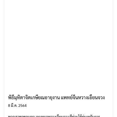
พิธีมุทิตาจิตเกษียณอายุงาน แพทย์จีนหวางเอี้ยนจวง
8 มี.ค. 2564
พวกเราขอขอบคุณ คุณหมอหวางเอี้ยนจวง ที่ท่านได้ทุ่มเทกับการ