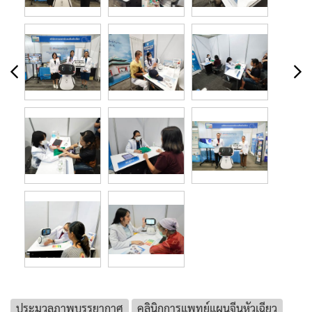
ประมวลภาพบรรยากาศ
คลินิกการแพทย์แผนจีนหัวเฉียว