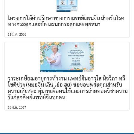
โครงการให้คำปรึกษาทางการแพทย์แผนจีน สำหรับโรค
ทางกระดูกและข้อ แผนกกระดูกและทุยหนา
11 มี.ค. 2568
วาระเกษียณอายุการทำงาน แพทย์จีนอาวุโส นิจวิภา ทวี
โชติช่วง (หมอจีน เฉิน เอ๋อ ฮุย) ขอขอบพระคุณสำหรับ
ความเสียสละ ทุ่มเทเพื่อคนไข้และการถ่ายทอดวิชาความ
รู้แก่ลูกศิษย์แพทย์จีนทุกคน
18 ธ.ค. 2567