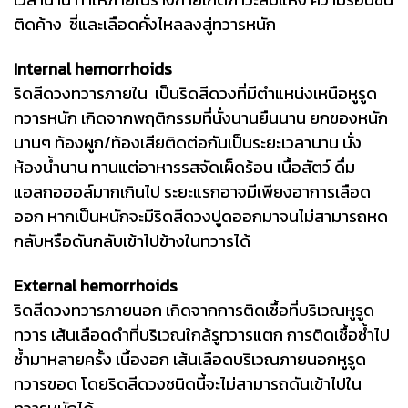
ติดค้าง ชี่และเลือดคั่งไหลลงสู่ทวารหนัก
Internal hemorrhoids
ริดสีดวงทวารภายใน เป็นริดสีดวงที่มีตำแหน่งเหนือหูรูด
ทวารหนัก เกิดจากพฤติกรรมที่นั่งนานยืนนาน ยกของหนัก
นานๆ ท้องผูก/ท้องเสียติดต่อกันเป็นระยะเวลานาน นั่ง
ห้องน้ำนาน ทานแต่อาหารรสจัดเผ็ดร้อน เนื้อสัตว์ ดื่ม
แอลกอฮอล์มากเกินไป ระยะแรกอาจมีเพียงอาการเลือด
ออก หากเป็นหนักจะมีริดสีดวงปูดออกมาจนไม่สามารถหด
กลับหรือดันกลับเข้าไปข้างในทวารได้
External hemorrhoids
ริดสีดวงทวารภายนอก เกิดจากการติดเชื้อที่บริเวณหูรูด
ทวาร เส้นเลือดดำที่บริเวณใกล้รูทวารแตก การติดเชื้อซ้ำไป
ซ้ำมาหลายครั้ง เนื้องอก เส้นเลือดบริเวณภายนอกหูรูด
ทวารขอด โดยริดสีดวงชนิดนี้จะไม่สามารถดันเข้าไปใน