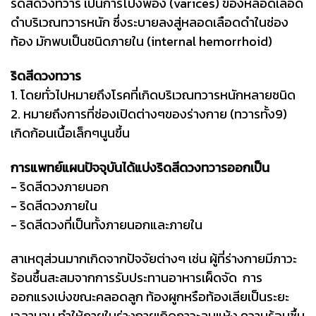
ริดสีดวงทวาร เป็นการโป่งพอง (varices) ของหลอดเลือด
ดำบริเวณทวารหนัก ซึ่งระบายลงสู่หลอดเลือดดำในช่อง
ท้อง มักพบเป็นชนิดภายใน (internal hemorrhoid)
ริดสีดวงทวาร
1. โดยทั่วไปหมายถึงโรคที่เกิดบริเวณทวารหนักหลายชนิด
2. หมายถึงการที่ช่องเปิดต่างๆของร่างกาย (ทวารทั้ง9)
เกิดก้อนเนื้อเล็กๆนูนขึ้น
การแพทย์แผนปัจจุบันได้แบ่งริดสีดวงทวารออกเป็น
- ริดสีดวงภายนอก
- ริดสีดวงภายใน
- ริดสีดวงที่เป็นทั้งภายนอกและภายใน
สาเหตุส่วนมากเกิดจากปัจจัยต่างๆ เช่น ผู้ที่ร่างกายมีภาวะ
ร้อนชื้นสะสมจากการรับประทานอาหารเผ็ดจัด การ
ออกแรงเบ่งขณะคลอดลูก ท้องผูกหรือท้องเสียเป็นระยะ
เวลานาน ทําให้ภายในร่างกายเกิดภาวะลมแห้ง ความร้อนชื้น