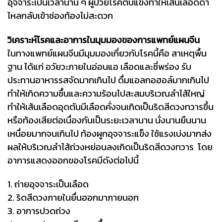
อุจจาระเป็นเวลานาน ๆ ผู้ป่วยโรคตับแข็งทำให้เส้นเลือดดำ
ไหลกลับเข้าช่องท้องไม่สะดวก
วิเคราะห์โรคและอาการในมุมมองของการแพทย์แผนจีน
ในทางแพทย์แผนจีนมีมุมมองเกี่ยวกับโรคนี้คือ สาเหตุพื้น
ฐาน ได้แก่ อวัยวะภายในอ่อนแอ เลือดและชี่พร่อง รับ
ประทานอาหารรสจัดมากเกินไป ดื่มแอลกอฮอล์มากเกินไป
ทำให้เกิดความชื้นและความร้อนไปสะสมบริเวณลำไส้ใหญ่
ทำให้เส้นเลือดอุดตันมีเลือดคั่งจนเกิดเป็นริดสีดวงทวารขึ้น
หรือท้องเสียต่อเนื่องกันเป็นระยะเวลานาน นั่งนานยืนนาน
เหนื่อยมากจนเกินไป ท้องผูกอุจจาระแข็ง ใช้แรงเบ่งมากส่ง
ผลให้บริเวณลำไส้ถ่วงหย่อนลงเกิดเป็นริดสีดวงทวาร โดย
อาการแสดงออกของโรคมีดังต่อไปนี้
1. ถ่ายอุจจาระเป็นเลือด
2. ริดสีดวงภายในยื่นออกมาภายนอก
3. อาการปวดถ่วง