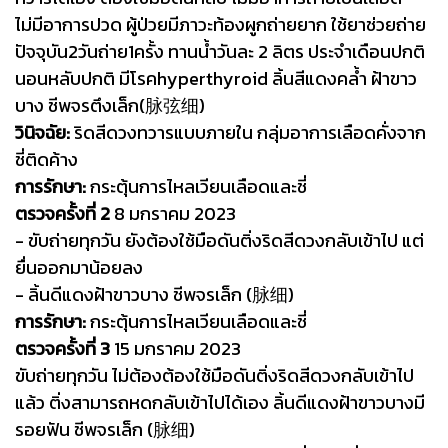
ไม่มีอาการปวด ผู้ป่วยมีภาวะท้องผูกถ่ายยาก ใช้ยาช่วยถ่าย
ปัจจุบัน2วันถ่าย1ครั้ง ทานน้ำวันละ 2 ลิตร ประจำเดือนปกติ
นอนหลับปกติ มีโรคhyperthyroid
ลิ้นสีแดงคล้ำ ฝ้าขาว
บาง ชีพจรตึงเล็ก(脉弦细)
วินิจฉัย:
ริดสีดวงทวารแบบภายใน กลุ่มอาการเลือดคั่งจาก
ชี่ติดค้าง
การรักษา:
กระตุ้นการไหลเวียนเลือดและชี่
ตรวจครั้งที่ 2
8 มกราคม 2023
- ขับถ่ายทุกวัน ยังต้องใช้มือดันติ่งริดสีดวงกลับเข้าไป แต่
ยื่นออกมาน้อยลง
- ลิ้นดีแดงฝ้าขาวบาง ชีพจรเล็ก (脉细)
การรักษา:
กระตุ้นการไหลเวียนเลือดและชี่
ตรวจครั้งที่ 3
15 มกราคม 2023
ขับถ่ายทุกวัน ไม่ต้องต้องใช้มือดันติ่งริดสีดวงกลับเข้าไป
แล้ว ติ่งสามารถหดกลับเข้าไปได้เอง
ลิ้นดีแดงฝ้าขาวบางมี
รอยฟัน ชีพจรเล็ก (脉细)