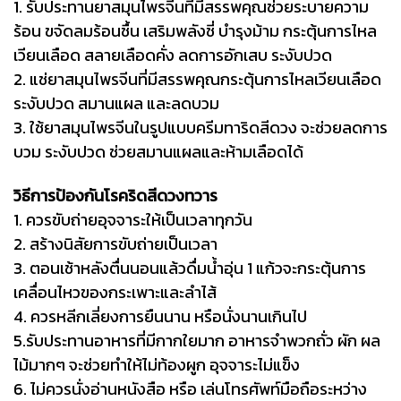
1. รับประทานยาสมุนไพรจีนที่มีสรรพคุณช่วยระบายความ
ร้อน ขจัดลมร้อนชื้น เสริมพลังชี่ บำรุงม้าม กระตุ้นการไหล
เวียนเลือด สลายเลือดคั่ง ลดการอักเสบ ระงับปวด
2. แช่ยาสมุนไพรจีนที่มีสรรพคุณกระตุ้นการไหลเวียนเลือด
ระงับปวด สมานแผล และลดบวม
3. ใช้ยาสมุนไพรจีนในรูปแบบครีมทาริดสีดวง จะช่วยลดการ
บวม ระงับปวด ช่วยสมานแผลและห้ามเลือดได้
วิธีการป้องกันโรคริดสีดวงทวาร
1. ควรขับถ่ายอุจจาระให้เป็นเวลาทุกวัน
2. สร้างนิสัยการขับถ่ายเป็นเวลา
3. ตอนเช้าหลังตื่นนอนแล้วดื่มน้ำอุ่น 1 แก้วจะกระตุ้นการ
เคลื่อนไหวของกระเพาะและลำไส้
4. ควรหลีกเลี่ยงการยืนนาน หรือนั่งนานเกินไป
5.รับประทานอาหารที่มีกากใยมาก อาหารจำพวกถั่ว ผัก ผล
ไม้มากๆ จะช่วยทำให้ไม่ท้องผูก อุจจาระไม่แข็ง
6. ไม่ควรนั่งอ่านหนังสือ หรือ เล่นโทรศัพท์มือถือระหว่าง