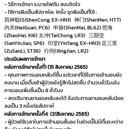
- วิธีการรักษา ระบายไฟตับ สงบจิตใจ
- ใช้การฝังเข็มสัปดาห์ละ 1ครั้ง จุดฝังเข็มที่ใช้ :
四神聪(SiShenCong, EX-HN1) 神门(ShenMen, HT7)
内关(NeiGuan, PC6)
申脉(ShenMai, BL62) 照海
(ZhaoHai, KI6) 太冲(TaiChong, LR3)
三阴交
(SanYinJiao, SP6) 印堂(YinTang, EX-HN3) 足三里
(ZuSanLi, ST36)
行间(XingJian, LR2)
ประเมินผลการรักษา
หลังการรักษาครั้งที่1 (15 สิงหาคม 2565)
- คุณภาพการนอนหลับดีขึ้น แต่เวลาที่ใช้ในการเข้านอนยัง
คงนาน เมื่อตื่นเช้าผู้ป่วยยังรู้สึกไม่สดชื่น จำนวนชั่วโมงใน
การนอนเพิ่มขึ้นเป็น 8 ชั่วโมง
- ลดปริมาณยานอนหลับลงได้ รับประทานยานอนหลับน้อย
ลงเป็น 3 ครั้งต่อสัปดาห์
หลังการรักษาครั้งที่4 (31สิงหาคม 2565)
- ผู้ป่วยใช้เวลาในการเข้านอนสั้นลง ในช่วงนี้ไม่มีตื่นระหว่าง