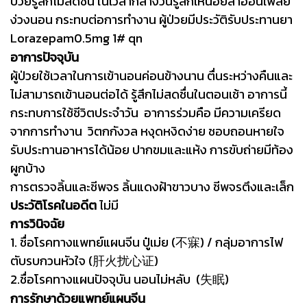
ป่วยรู้สึกไม่สดชื่น ในเวลากลางวันรู้สึกเหนื่อยล้าอ่อนเพลีย
ง่วงนอน กระทบต่อการทำงาน ผู้ป่วยมีประวัติรับประทานยา
Lorazepam0.5mg 1# qn
อาการปัจจุบัน
ผู้ป่วยใช้เวลาในการเข้านอนค่อนข้างนาน ตื่นระหว่างคืนและ
ไม่สามารถเข้านอนต่อได้ รู้สึกไม่สดชื่นในตอนเช้า อาการนี้
กระทบการใช้ชีวิตประจำวัน อาการร่วมคือ มีความเครียด
จากการทำงาน วิตกกังวล หงุดหงิดง่าย ชอบถอนหายใจ
รับประทานอาหารได้น้อย ปากขมและแห้ง การขับถ่ายมีท้อง
ผูกบ้าง
การตรวจลิ้นและชีพจร ลิ้นแดงฝ้าขาวบาง ชีพจรตึงและเล็ก
ประวัติโรคในอดีต
ไม่มี
การวินิจฉัย
1. ชื่อโรคทางแพทย์แผนจีน ปู๋เม่ย (不寐) / กลุ่มอาการไฟ
ตับรบกวนหัวใจ (肝火扰心证)
2.ชื่อโรคทางแผนปัจจุบัน นอนไม่หลับ (失眠)
การรักษาด้วยแพทย์แผนจีน