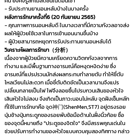
คืน ยังคงรู้สึกไม่สดชื่นในตอนเช้า
- รับประทานยานอนหลับบ้างในบางครั้ง
หลังการรักษาครั้งที่6 (20 กันยายน 2565)
- คุณภาพการนอนหลับดี ในบางเวลาที่มีความกังวลอาจส่ง
ผลให้ผู้ป่วยใช้เวลาในการเข้านอนนานขึ้นบ้าง
- ผู้ป่วยสามารถหยุดการรับประทานยานอนหลับได้
วิเคราะห์ผลการรักษา（分析）
เนื่องจากผู้ป่วยมีความเครียดความวิตกกังวลจากการ
ทำงาน และมีพื้นฐานทางอารมณ์คือหงุดหงิดง่าย ซึ่ง
อารมณ์ที่แปรปรวนมักส่งผลกระทบทำลายตับ ทำให้ชี่ตับ
ไหลเวียนไม่สะดวก เมื่อชี่ตับติดขัดเป็นเวลานานจึงแปร
เปลี่ยนกลายเป็นไฟ ไฟจึงลอยขึ้นไปรบกวนเสินของหัวใจ
เสินหัวใจไม่สงบ จึงเกิดเป็นภาวะนอนไม่หลับ จุดฝังเข็มหลัก
ที่ใช้ในการรักษาคือ จุด神门(ShenMen,ST7) อยู่ตรงรอย
บุ๋มข้างปุ่มกระดูกของรอยพับข้อมือด้านในฝั่งนิ้วก้อย ชื่อ
ของจุดนี้หมายถึง "ประตูของจิตใจ" จึงมีสรรพคุณเด่นใน
ช่วยปรับการทำงานของหัวใจแบบควบคุมสองทิศทาง กล่าว