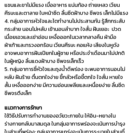
แขนและขาไม่มีแรง เบื่ออาหาร แน่นท้อง ถ่ายเหลว เวียน
ศีรษะและตาลาย ใบหน้าซีด ลิ้นซีดฝ้าบาง ชีพจร เล็กไม่มีแรง
4. กลุ่มอาการหัวใจและไตทำงานไม่ประสานกัน รู้สึกกระสับ
กระส่าย นอนไม่หลับ เข้านอนลำบาก ใจสั่น ฝันเยอะ ปวด
เมื่อยเอวและเข่าอ่อน เหงื่อออกในเวลากลางคืน ฝ่ามือ
ฝ่าเท้าและทรวงอกร้อน เวียนศีรษะ คอแห้ง เสียงในหูดัง
อาจพบอาการฝันเปียกในผู้ชาย หรือประจำเดือนมาไม่ปกติ
ในผู้หญิง ลิ้นแดงฝ้าบาง ชีพจรเล็กเร็ว
5. กลุ่มอาการชี่หัวใจและถุงน้ำดีพร่อง จะพบอาการนอนไม่
หลับ ฝันร้าย ตื่นตกใจง่าย ขี้กลัวหรือขี้ตกใจ ใจสั่น หายใจ
สั้น เหงื่อออกง่าย มีความอ่อนเพลียและเหนื่อยง่าย ลิ้นซีด
ชีพจรตึงเล็ก
แนวทางการรักษา
ใช้วิธีปรับการทำงานของอวัยวะภายใน ให้อิน-หยางใน
ร่างกายกลับมาสมดุล ในกลุ่มอาการพร่องจะเน้นการบำรุง
ในส่วนที่พร่อง; กลุ่มอาการแกร่งจะเน้นการระบายในส่วนที่