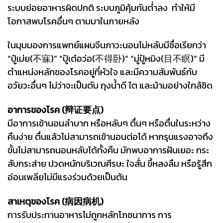
ระบบย่อยอาหารผิดปกติ ระบบภูมิคุ้มกันต่ำลง ทำให้มี
โอกาสพบโรคอื่นๆ ตามมาในภายหลัง
ในมุมมองการแพทย์แผนจีนภาวะนอนไม่หลับมีชื่อเรียกว่า
“ปู๋เม่ย(不寐)” “ปู้เต๋อว่อ(不得卧)” “มู่ปู้หมิง(目不瞑)” มี
ตำแหน่งหลักของโรคอยู่ที่หัวใจ และมีความสัมพันธ์กับ
อวัยวะอื่นๆ ไม่ว่าจะเป็นตับ ถุงน้ำดี ไต และม้ามอย่างใกล้ชิด
อาการของโรค (辩证要点)
มีอาการเข้านอนลำบาก หรือหลับๆ ตื่นๆ หรือตื่นในระหว่าง
คืนง่าย ตื่นแล้วไม่สามารถเข้านอนต่อได้ หากรุนแรงอาจถึง
ขั้นไม่สามารถนอนหลับได้ทั้งคืน มักพบอาการฝันเยอะ กระ
สับกระส่าย ปวดหนักบริเวณศีรษะ ใจสั่น ขี้หลงลืม หรือรู้สึก
อ่อนเพลียไม่มีแรงร่วมด้วยเป็นต้น
สาเหตุของโรค (病因病机)
การรับประทานอาหารไม่ถูกหลักโภชนาการ การ