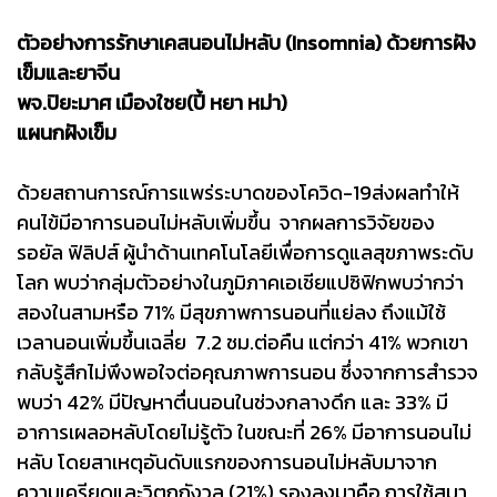
ตัวอย่างการรักษาเคสนอนไม่หลับ (Insomnia) ด้วยการฝัง
เข็มและยาจีน
พจ.ปิยะมาศ เมืองใชย(ปี้ หยา หม่า)
แผนกฝังเข็ม
ด้วยสถานการณ์การแพร่ระบาดของโควิด-19ส่งผลทำให้
คนไข้มีอาการนอนไม่หลับเพิ่มขึ้น จากผลการวิจัยของ
รอยัล ฟิลิปส์ ผู้นำด้านเทคโนโลยีเพื่อการดูแลสุขภาพระดับ
โลก พบว่ากลุ่มตัวอย่างในภูมิภาคเอเชียแปซิฟิกพบว่ากว่า
สองในสามหรือ 71% มีสุขภาพการนอนที่แย่ลง ถึงแม้ใช้
เวลานอนเพิ่มขึ้นเฉลี่ย 7.2 ชม.ต่อคืน แต่กว่า 41% พวกเขา
กลับรู้สึกไม่พึงพอใจต่อคุณภาพการนอน ซึ่งจากการสำรวจ
พบว่า 42% มีปัญหาตื่นนอนในช่วงกลางดึก และ 33% มี
อาการเผลอหลับโดยไม่รู้ตัว ในขณะที่ 26% มีอาการนอนไม่
หลับ โดยสาเหตุอันดับแรกของการนอนไม่หลับมาจาก
ความเครียดและวิตกกังวล (21%) รองลงมาคือ การใช้สมา