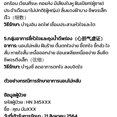
อกร้อน เวียนศีรษะ คอแห้ง มีเสียงในหู ฝันเปียก(ผู้ชาย)
ประจำเดือนมาไม่ปกติ(ผู้หญิง) ลิ้นแดงฝ้าบาง ชีพจรเล็ก
เร็ว（细数）
วิธีรักษา:
บำรุงอิน ลดไฟ เชื่อมประสานหัวใจและไต
5.กลุ่มอาการชี่หัวใจและถุงน้ำดีพร่อง（心胆气虚证）
อาการ:
นอนไม่หลับ ฝันร้าย ตื่นตกใจง่าย ขี้ตกใจ ขี้กลัว ใจ
สั่น หายใจสั้น เหงื่อออกง่าย อ่อนเพลียเหนื่อยง่าย ลิ้นซีด
ชีพจรตึงเล็ก（弦细）
วิธีรักษา:
บำรุงชี่ ลดอาการตกใจ สงบจิตใจ
ตัวอย่างกรณีการรักษาอาการนอนไม่หลับ
ข้อมูลผู้ป่วย
รหัสผู้ป่วย : HN 345XXX
ชื่อ : คุณ นันXXX
วันที่เข้ารับการรักษา : 21 สิงหาคม 2564