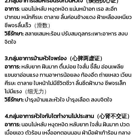
2.กลุ่มอาการเสมหะร้อนรบกวนหัวใจ（痰热扰心证）
อาการ
: นอนไม่หลับ หงุดหงิด แน่นหน้าอก เรอ สะอึก
ปากขม หนักศีรษะ ตาลาย ลิ้นค่อนข้างแดง ฝ้าเหลืองเหนียว
ชีพจรลื่นเร็ว（滑数）
วิธีรักษา:
สลายเสมหะร้อน ปรับสมดุลกระเพาะอาหาร สงบ
จิตใจ
3.กลุ่มอาการม้ามหัวใจพร่อง（心脾两虚证）
อาการ:
หลับยาก ฝันมาก ตื่นบ่อย ใจสั่น ขี้ลืม อ่อนเพลีย
แขนขาอ่อนแรง ทานอาหารน้อยลง ท้องอึด ถ่ายเหลว เวียน
ศีรษะ ตาลาย ใบหน้าไม่มีชีวิตชีวา ลิ้นซีดฝ้าบาง ชีพจรเล็ก
ไม่มีแรง（细无力）
วิธีรักษา:
บำรุงม้ามและหัวใจ บำรุงเลือด สงบจิตใจ
4.กลุ่มอาการหัวใจกับไตทำงานไม่ประสาน（心肾不交证）
อาการ:
นอนไม่หลับ หงุดหงิด หลับยาก ใจสั่น ฝันมาก ปวด
เมื่อยเอว ตัวร้อน เหงื่ออกตอนนอน ฝ่ามือฝ่าเท้าร้อน กลาง