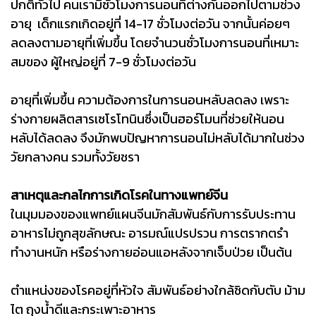
ปกติทั่วไป คนเรามีชั่วโมงการนอนที่ต่างกันออกไปตามช่วง
อายุ เด็กแรกเกิดอยู่ที่ 14-17 ชั่วโมงต่อวัน จากนั้นค่อยๆ
ลดลงตามอายุที่เพิ่มขึ้น โดยจำนวนชั่วโมงการนอนที่เหมาะ
สมของ ผู้ใหญ่อยู่ที่ 7-9 ชั่วโมงต่อวัน
อายุที่เพิ่มขึ้น ความต้องการในการนอนหลับลดลง เพราะ
ร่างกายผลิตสารเซโรโทนินซึ่งเป็นฮอร์โมนที่ช่วยให้นอน
หลับได้ลดลง จึงมักพบปัญหาการนอนไม่หลับได้มากในช่วง
วัยกลางคน รวมทั้งวัยชรา
สาเหตุและกลไกการเกิดโรคในทางแพทย์จีน
ในมุมมองของแพทย์แผนจีนมักสัมพันธ์กับการรับประทาน
อาหารไม่ถูกสุขลักษณะ อารมณ์แปรปรวน การตรากตรำ
ทำงานหนัก หรือร่างกายอ่อนแอหลังจากเจ็บป่วย เป็นต้น
ตำแหน่งของโรคอยู่ที่หัวใจ สัมพันธ์อย่างใกล้ชิดกับตับ ม้าม
ไต ถุงน้ำดีและกระเพาะอาหาร