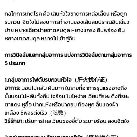
กลไกการเกิดโรค คือ เสินหัวใจขาดการหล่อเลี้ยง หรือถูก
รบกวน จิตใจไม่สงบ การทำงานของเส้นลมปราณอินเฉียว
ม่าย หยางเฉียวม่ายขาดสมดุล หยางแกร่ง อินพร่อง อิน
หยางขาดสมดุล หยางไม่เข้าสู่อิน
การวินิจฉัยแยกกลุ่มอาการ แบ่งการวินิจฉัยตามกลุ่มอาการ
5 ประเภท
1.กลุ่มอาการไฟตับรบกวนหัวใจ（肝火扰心证）
อาการ:
นอนไม่หลับ ฝันมาก ในรายที่อาการรุนแรงอาจถึง
ขั้นนอนไม่หลับทั้งคืน ใจร้อน โมโหง่าย เวียนศีรษะ ตึงศีรษะ
ตาแดง หูอื้อ ปากแห้งหรือปากขม ท้องผูก ลิ้นแดงฝ้า
เหลือง ชีพจรตึงเร็ว（弦数）
วิธีรักษา:
ปรับการไหลเวียนของชี่ตับ ระบายร้อน สงบจิตใจ