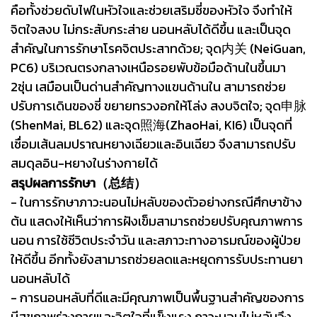
คือทั้งช่วยดับไฟในหัวใจและช่วยเสริมชี่ของหัวใจ จึงทำให้
จิตใจสงบ ไม่กระสับกระส่าย นอนหลับได้ดีขึ้น และเป็นจุด
สำคัญในการรักษาโรคจิตประสาทด้วย; จุด内关 (NeiGuan,
PC6) บริเวณตรงกลางเหนือรอยพับข้อมือด้านในขึ้นมา
2ชุ่น เสมือนเป็นด่านสำคัญทางแขนด้านใน สามารถช่วย
ปรับการเดินของชี่ ขยายทรวงอกให้โล่ง สงบจิตใจ; จุด申脉
(ShenMai, BL62) และจุด照海(ZhaoHai, KI6) เป็นจุดที่
เชื่อมเส้นลมปราณหยางเฉียวและอินเฉียว จึงสามารถปรับ
สมดุลอิน-หยางในร่างกายได้
สรุปผลการรักษา（总结）
- ในการรักษาภาวะนอนไม่หลับของตัวอย่างกรณีศึกษาข้าง
ต้น แสดงให้เห็นว่าการฝังเข็มสามารถช่วยปรับคุณภาพการ
นอน การใช้ชีวิตประจำวัน และสภาวะทางอารมณ์ของผู้ป่วย
ให้ดีขึ้น อีกทั้งยังสามารถช่วยลดและหยุดการรับประทานยา
นอนหลับได้
- การนอนหลับที่ดีและมีคุณภาพเป็นพื้นฐานสำคัญของการ
มีสุขภาพร่างกายและจิตใจที่แข็งแรง ภาวะนอนไม่หลับจึง