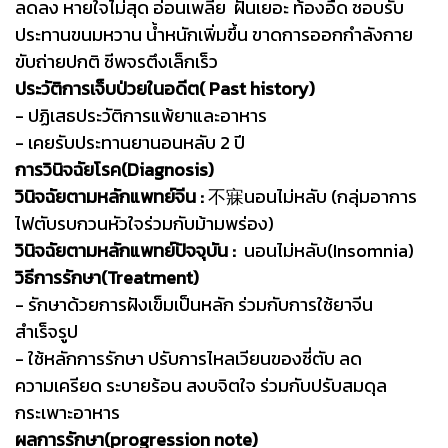
ลดลง หายใจไม่สุด อ่อนเพลีย ฝันเยอะ ท้องอืด ชอบรับ
ประทานขนมหวาน น้ำหนักเพิ่มขึ้น ขาดการออกกำลังกาย
ขับถ่ายปกติ ชีพจรตึงเล็กเร็ว
ประวัติการเจ็บป่วยในอดีต( Past history)
- ปฏิเสธประวัติการแพ้ยาและอาหาร
- เคยรับประทานยานอนหลับ 2 ปี
การวินิจฉัยโรค(Diagnosis)
วินิจฉัยตามหลักแพทย์จีน :
不寐นอนไม่หลับ (กลุ่มอาการ
ไฟตับรบกวนหัวใจร่วมกับม้ามพร่อง)
วินิจฉัยตามหลักแพทย์ปัจจุบัน :
นอนไม่หลับ(Insomnia)
วิธีการรักษา(Treatment)
- รักษาด้วยการฝังเข็มเป็นหลัก ร่วมกับการใช้ยาจีน
สำเร็จรูป
- ใช้หลักการรักษา ปรับการไหลเวียนของชี่ตับ ลด
ความเครียด ระบายร้อน สงบจิตใจ ร่วมกับปรับสมดุล
กระเพาะอาหาร
ผลการรักษา(progression note)