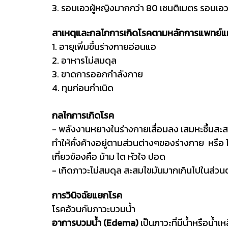
3. รอบเอวผู้หญิงมากกว่า 80 เซนติเมตร รอบเอวผ
สาเหตุและกลไกการเกิดโรคตามหลักการแพทย์แ
1. อายุเพิ่มขึ้นร่างกายอ่อนแอ
2. อาหารไม่สมดุล
3. ขาดการออกกำลังกาย
4. ทุนก่อนกำเนิด
กลไกการเกิดโรค
- พลังงานหยางในร่างกายเสื่อมลง เสมหะชื้นสะ
ทำให้คั่งค้างอยู่ตามส่วนต่างๆของร่างกาย หรือ ไต
เกี่ยวข้องคือ ม้าม ไต หัวใจ ปอด
- เกิดภาวะไม่สมดุล สะสมไขมันมากเกินไปในส
การวินิจฉัยแยกโรค
โรคอ้วนกับภาวะบวมน้ำ
อาการบวมน้ำ (Edema)
เป็นภาวะที่มีน้ำหรือน้ำ