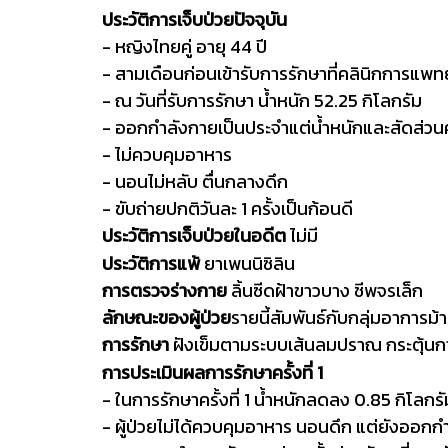
ประวัติการเจ็บป่วยปัจจุบัน
- หญิงไทยคู่ อายุ 44 ปี
- สามเดือนก่อนเข้ารับการรักษาที่คลินิกการแพทย์แ
- ณ วันที่รับการรักษา น้ำหนัก 52.25 กิโลกรัม
- ออกกำลังกายเป็นประจำแต่น้ำหนักและสัดส่วนค
- ไม่ควบคุมอาหาร
- นอนไม่หลับ ตื่นกลางดึก
- ขับถ่ายปกติวันละ 1 ครั้งเป็นก้อนดี
ประวัติการเจ็บป่วยในอดีต
ไม่มี
ประวัติการแพ้
ยาเพนนิซิลิน
การตรวจร่างกาย
ลิ้นซีดฝ้าขาวบาง ชีพจรเล็ก
ลักษณะของผู้ป่วย
รายนี้สัมพันธ์กับกลุ่มอาการม
การรักษา
ฝังเข็มตามระบบเส้นลมปราณ กระตุ้นก
การประเมินผลการรักษาครั้งที่ 1
- ในการรักษาครั้งที่ 1 น้ำหนักลดลง 0.85 กิโลกรั
- ผู้ป่วยไม่ได้ควบคุมอาหาร นอนดึก แต่ยังออกก