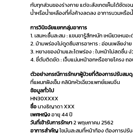
กับทุกส่วนของร่างกาย แต่จะสังเกตเห็นได้ชัดเจนเม
น้ำหรือน้ำเหลืองที่คั่งค้างลดลง อาการบวมหรื
การวินิจฉัยแยกกลุ่มอาการ
1. เสมหะชื้นสะสม : แขนขารู้สึกหนัก เหนียวเหน
2. ม้ามพร่องไม่ดูดซึมสารอาหาร : อ่อนเพลียง่า
3. หยางของม้ามและไตพร่อง : ใบหน้าไม่สดชื่น ง
4. ชี่ตับติดขัด : เจ็บแน่นหน้าอกหรือชายโครง 
ตัวอย่างกรณีการรักษาผู้ป่วยที่ต้องการปรับสม
ที่แผนกฝังเข็ม คลินิกหัวเฉียวแพทย์แผนจีน
ข้อมูลทั่วไป
HN30XXXX
ชื่อ
นางธิญาดา XXX
เพศหญิง
อายุ 44 ปี
วันที่เข้ารับการรักษา
2 พฤษภาคม 2562
อาการสำคัญ
ไขมันสะสมที่หน้าท้อง ต้องการปร