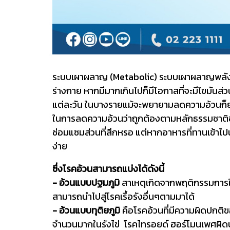
ระบบเผาผลาญ (Metabolic) ระบบเผาผลาญพลังงานเป
ร่างกาย หากมีมากเกินไปก็มีโอกาสที่จะมีไขมันส่
แต่ละวัน ในบางรายแม้จะพยายามลดความอ้วนก็ยังไ
ในการลดความอ้วนว่าถูกต้องตามหลักธรรมชาติของ
ซ่อมแซมส่วนที่สึกหรอ แต่หากอาหารที่ทานเข้าไปนั
ง่าย
ซึ่งโรคอ้วนสามารถแบ่งได้ดังนี้
- อ้วนแบบปฐมภูมิ
สาเหตุเกิดจากพฤติกรรมการใช้ช
สามารถนำไปสู่โรคเรื้อรังอื่นๆตามมาได้
- อ้วนแบบทุติยภูมิ
คือโรคอ้วนที่มีความผิดปกติ
จำนวนมากในรังไข่ โรคไทรอยด์ ฮอร์โมนเพศผิด