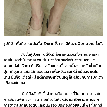
รูปที่ 2 ผื่นที่ขา ณ วันที่มารักษาครั้งแรก มีผื่นลมพิษกระจายทั่วตัว
ดังนั้นผู้ป่วยท่านนี้จึงมีทั้งสาเหตุร่วมทั้งภายนอกและ
ภายใน จึงทำให้เกิดลมพิษขึ้น หากรักษาแต่เพียงภายนอก แต่
ภายในยังไม่รักษา ก็เปรียบเสมือนการที่เราเทน้ำลงในหม้อน้ำเดือด
ปุดๆที่จุดเตาแก๊สไว้ตลอดเวลา เพื่อหวังว่าจะให้น้ำเย็นลง แต่ไม่
นาน มันก็จะเดือดใหม่ แต่ถ้ารักษาที่ต้นเหตุ ก็เหมือนกับการปิดเตา
แก๊สลงนั่นเอง
เมื่อวินิจฉัยดังนี้แล้วหมอจึงจ่ายยาที่มีความสามารถใน
การขับลมพิษ ลดการระคายเคืองในผิวหนัง และรักษาอาการจาก
การขาดสมดุลของตับและอินพร่อง ประกอบด้วยสมุนไพรที่มีฤทธิ์