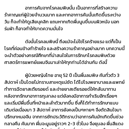
อาการคันจากโรคลมพิษนั้น เป็นอาการที่สร้างความ
รำคาญแก่ผู้ป่วยจำนวนมาก และหากอาการคันนั้นเกิดขึ้นระหว่าง
วัน ก็จะทำให้ดูเสียบุคลิก แถมหากเกิดผื่นนูนขึ้นบนผิวหนัง นอก
ร่มผ้า ก็อาจทำให้ขาดความมั่นใจ
ดังนั้นโรคลมพิษนี้ ถึงแม้จะไม่ใช่โรคร้ายแรง แต่ก็เป็น
โรคที่ค่อนข้างทำร้ายใจ และสร้างความรำคาญอย่างมาก บทความนี้
จะนำตัวอย่างกรณีศึกษาที่น่าสนใจในการรักษาโรคลมพิษด้วย
ศาสตร์การแพทย์แผนจีนมาเล่าให้ทุกท่านได้อ่านกัน ดังนี้
ผู้ป่วยหญิงไทย อายุ 52 ปี เป็นผื่นลมพิษ คันทั่วตัว 3
สัปดาห์ เป็นโดยไม่ทราบสาเหตุแน่ชัด ได้ไปโรงพยาบาลและแพทย์
ทำการฉีดยาสเตียรอยด์ และจ่ายยาสเตียรอยด์ให้กลับมาทาน
หลังจากรักษาอาการทุเลาลง แต่ยังคงมีอาการกำเริบอีกเรื่อยๆ
และเริ่มมีผื่นขึ้นที่หน้าและลำตัวมากขึ้น ซึ่งก็ได้ทำการรักษาแบบ
เดิมต่อเนื่องมา 3 สัปดาห์ อาการยังคงเป็นๆหายๆ จึงตัดสินใจมา
ปรึกษาหมอจีน จากการซักประวัติทราบว่าอาการคันมักเกิดขึ้นช่วง
กลางคืน คันมาก ผื่นจะนูนอยู่ราวๆ 2-3 ชั่วโมง จึงยุบลง ผื่นสีแดง