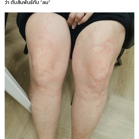
ว่า ตับสัมพันธ์กับ “ลม”