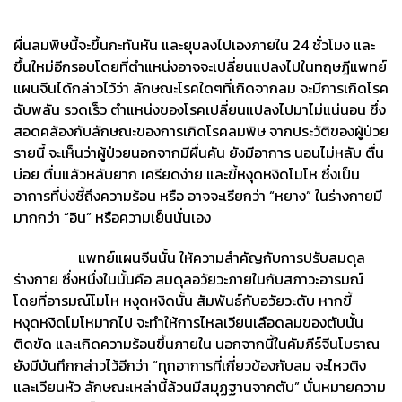
ผื่นลมพิษนี้จะขึ้นกะทันหัน และยุบลงไปเองภายใน 24 ชั่วโมง และ
ขึ้นใหม่อีกรอบโดยที่ตำแหน่งอาจจะเปลี่ยนแปลงไปในทฤษฎีแพทย์
แผนจีนได้กล่าวไว้ว่า ลักษณะโรคใดๆที่เกิดจากลม จะมีการเกิดโรค
ฉับพลัน รวดเร็ว ตำแหน่งของโรคเปลี่ยนแปลงไปมาไม่แน่นอน ซึ่ง
สอดคล้องกับลักษณะของการเกิดโรคลมพิษ จากประวัติของผู้ป่วย
รายนี้ จะเห็นว่าผู้ป่วยนอกจากมีผื่นคัน ยังมีอาการ นอนไม่หลับ ตื่น
บ่อย ตื่นแล้วหลับยาก เครียดง่าย และขี้หงุดหงิดโมโห ซึ่งเป็น
อาการที่บ่งชี้ถึงความร้อน หรือ อาจจะเรียกว่า “หยาง” ในร่างกายมี
มากกว่า “อิน” หรือความเย็นนั่นเอง
แพทย์แผนจีนนั้น ให้ความสำคัญกับการปรับสมดุล
ร่างกาย ซึ่งหนึ่งในนั้นคือ สมดุลอวัยวะภายในกับสภาวะอารมณ์
โดยที่อารมณ์โมโห หงุดหงิดนั้น สัมพันธ์กับอวัยวะตับ หากขี้
หงุดหงิดโมโหมากไป จะทำให้การไหลเวียนเลือดลมของตับนั้น
ติดขัด และเกิดความร้อนขึ้นภายใน นอกจากนี้ในคัมภีร์จีนโบราณ
ยังมีบันทึกกล่าวไว้อีกว่า “ทุกอาการที่เกี่ยวข้องกับลม จะไหวติง
และเวียนหัว ลักษณะเหล่านี้ล้วนมีสมุฏฐานจากตับ” นั่นหมายความ