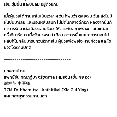
เย็น ชุ่มชื้น และขับลม อยู่ด้วยกัน
เมื่อผู้ป่วยได้ทานยาไปเป็นเวลา 4 วัน ก็พบว่า ตลอด 3 วันหลังไม่มี
ผื่นขึ้นมาเลย และนอนหลับสนิท ไม่มีตื่นกลางดึกอีก หลังจากนั้นก็
ทำการรักษาต่อเนื่องและปรับยาให้ตรงกับสภาพร่างกายในแต่ละ
ครั้งที่มารักษา เมื่อรักษาครบ 1 เดือน อาการผื่นและอาการนอนไม่
หลับก็ไม่กลับมารบกวนอีกต่อไป ผู้ป่วยพึงพอใจ หายกังวล และใช้
ชีวิตได้ตามปกติ
--------------------------------
บทความโดย
แพทย์จีน คณิฏฐ์ษา จิรัฐิติกาล (หมอจีน เซี่ย กุ้ย อิง)
谢桂英 中医师
TCM. Dr. Kharnitsa Jirathitikal (Xie Gui Ying)
แผนกอายุรกรรมภายนอก