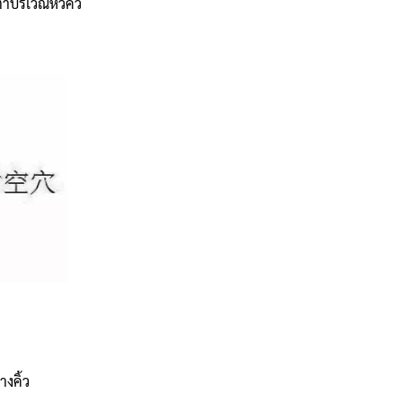
าบริเวณหัวคิ้ว
างคิ้ว