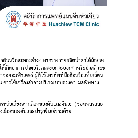
จากฝุ่นหรือละอองต่างๆ หากร่างกายผลิตน้ำตาได้น้อยลง
งผลให้เกิดอาการปวดบริเวณรอบกระบอกตาหรือปวดศีรษะ
้าจอคอมพิวเตอร์ ผู้ที่ใช้โทรศัพท์มือถือหรือแท็บเล็ตน
านาน การใช้เครื่องสำอางบริเวณรอบดวงตา มลพิษทาง
ารหล่อเลี้ยงจากเลือดของตับและจินเย่（ของเหลวและ
เลือดของตับและบำรุงจินเย่ร่วมด้วย