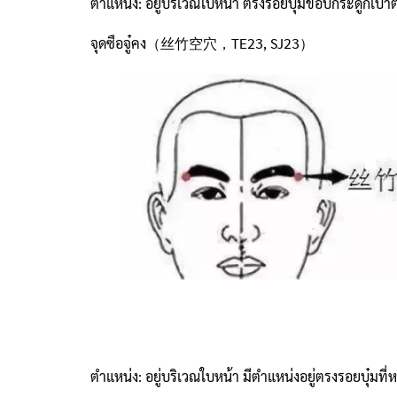
ตำแหน่ง: อยู่บริเวณใบหน้า ตรงรอยบุ๋มขอบกระดูกเบ้าต
จุดซือจู๋คง（丝竹空穴，TE23, SJ23）
ตำแหน่ง: อยู่บริเวณใบหน้า มีตำแหน่งอยู่ตรงรอยบุ๋มที่ห