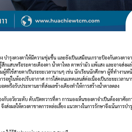
้ยง บำรุงดวงตาให้มีความชุ่มชื้น และยังเป็นเสมือนเกราะป้องกันดวงตา
อ รู้สึกแสบหรือระคายเคืองตา น้ำตาไหล ตาพร่ามัว แพ้แสง และอาจส่
่มผู้ที่ใช้สายตาเป็นระยะเวลานานๆ เช่น นักเรียนนักศึกษา ผู้ที่ทำงานหน
ช่น การอยู่ในห้องปรับอากาศ การใส่คอนแทคเลนส์ต่อเนื่องเป็นระยะเวล
หยอดหรือรับประทานยาที่ส่งผลข้างเคียงทำให้การสร้างน้ำตาลดลง
งกับอวัยวะตับ ตับเปิดทวารที่ตา การมองเห็นของตาจำเป็นต้องอาศัยก
งส่งผลให้ดวงตาขาดการหล่อเลี้ยง แนวทางในการรักษาจึงเน้นการบำรุง