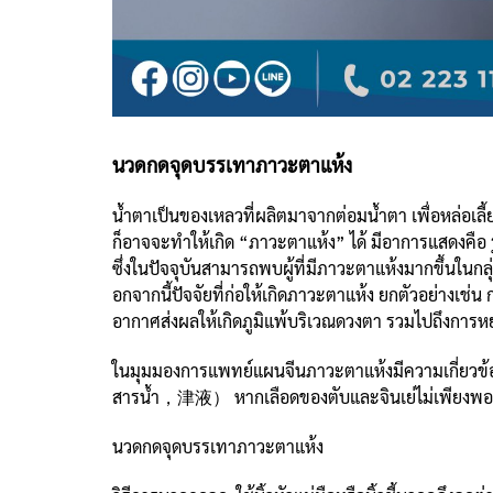
นวดกดจุดบรรเทาภาวะตาแห้ง
น้ำตาเป็นของเหลวที่ผลิตมาจากต่อมน้ำตา เพื่อหล่อเลี
ก็อาจจะทำให้เกิด “ภาวะตาแห้ง” ได้ มีอาการแสดงคื
ซึ่งในปัจจุบันสามารถพบผู้ที่มีภาวะตาแห้งมากขึ้นในกลุ
อกจากนี้ปัจจัยที่ก่อให้เกิดภาวะตาแห้ง ยกตัวอย่างเ
อากาศส่งผลให้เกิดภูมิแพ้บริเวณดวงตา รวมไปถึงการ
ในมุมมองการแพทย์แผนจีนภาวะตาแห้งมีความเกี่ยวข้อ
สารน้ำ，津液） หากเลือดของตับและจินเย่ไม่เพียงพอ จึ
นวดกดจุดบรรเทาภาวะตาแห้ง