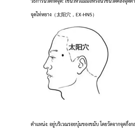
วิธีการนวดกดจุด: ใช้นิ้วหัวแม่มือหรือนิ้วชี้นวดคลึงจุด
จุดไท่หยาง（太阳穴，EX-HN5）
ตำแหน่ง: อยู่บริเวณรอยบุ๋มของขมับ โดยวัดจากจุดกึ่