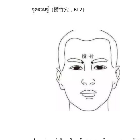
จุดฉวนจู๋（攒竹穴，BL2）