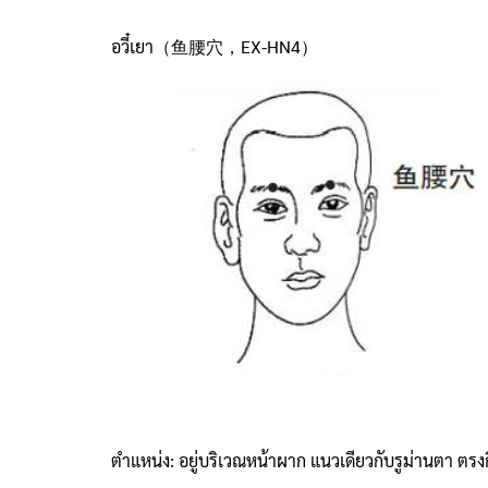
อวี๋เยา（鱼腰穴，EX-HN4）
ตำแหน่ง: อยู่บริเวณหน้าผาก แนวเดียวกับรูม่านตา ตรงกึ