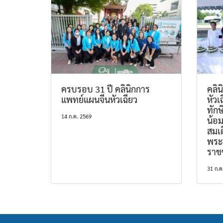
ครบรอบ 31 ปี คลินิกการ
คลิ
แพทย์แผนจีนหัวเฉียว
หัวเ
ทักษ
14 ก.ค. 2569
น้อ
สมเด
พระ
ราช
31 ก.ค