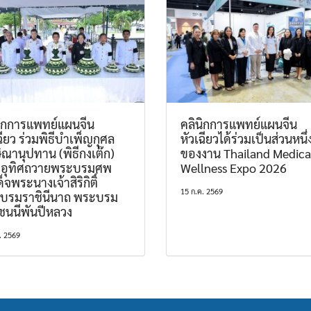
นิกการแพทย์แผนจีน
คลินิกการแพทย์แผนจีน
ฉียว ร่วมพิธีบำเพ็ญกุศล
หัวเฉียวได้ร่วมเป็นส่วนหนึ่
ิณานุปทาน (พิธีกงเต๊ก)
ของงาน Thailand Medica
มอุทิศถวายพระบรมศพ
Wellness Expo 2026
็จพระนางเจ้าสิริกิติ์
15 ก.ค. 2569
บรมราชินีนาถ พระบรม
ชนนีพันปีหลวง
. 2569