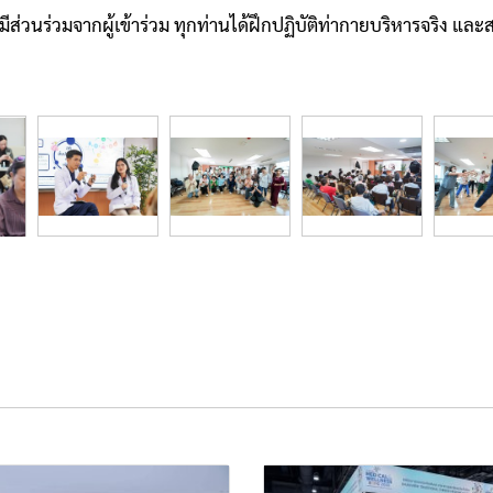
นร่วมจากผู้เข้าร่วม ทุกท่านได้ฝึกปฏิบัติท่ากายบริหารจริง แล