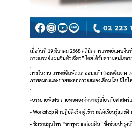
เมื่อวันที่ 19 มีนาคม 2568 คลินิกการแพทย์แผนจีน
การแพทย์แผนจีนหัวเฉียว” โดยได้รับความสนใจจากผ
.
ภายในงาน แพทย์จีนพัลลภ อ่อนแก้ว (หมอจีนจาง เหวิน จ
ภาพสมองและช่วยชะลอภาวะสมองเสื่อม โดยมีไฮไลต
.
-บรรยายพิเศษ ถ่ายทอดองค์ความรู้เกี่ยวกับศาสต
- Workshop ฝึกปฏิบัติจริง ผู้เข้าร่วมได้เรียนรู้แ
- ชิมชาสมุนไพร “ชาพุทรากล่อมฝัน” ซึ่งช่วยบำรุงห
.