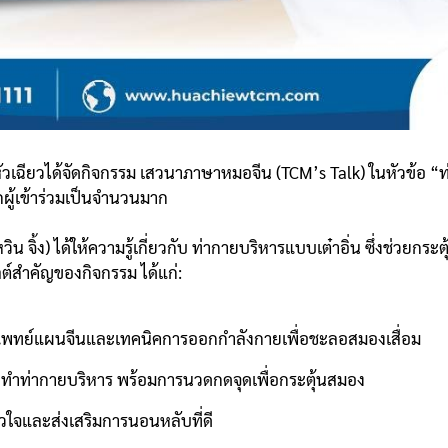
หัวเฉียวได้จัดกิจกรรม เสวนาภาษาหมอจีน (TCM’s Talk) ในหัวข้อ “
ู้เข้าร่วมเป็นจำนวนมาก
ิ้ง) ได้ให้ความรู้เกี่ยวกับ ท่ากายบริหารแบบเต๋าอิ่น ซึ่งช่วยกระต
์สำคัญของกิจกรรม ได้แก่:
ร์แพทย์แผนจีนและเทคนิคการออกกำลังกายเพื่อชะลอสมองเสื่อม
ละฝึกทำท่ากายบริหาร พร้อมการนวดกดจุดเพื่อกระตุ้นสมอง
ัวใจและส่งเสริมการนอนหลับที่ดี