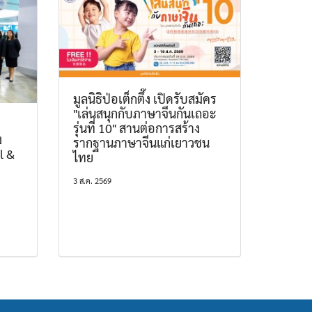
มูลนิธิป่อเต็กตึ๊ง เปิดรับสมัคร
"เล่นสนุกกับภาษาจีนกันเถอะ
รุ่นที่ 10" สานต่อการสร้าง
ง
รากฐานภาษาจีนแก่เยาวชน
l &
ไทย
3 ส.ค. 2569