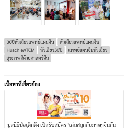
30ปีหัวเฉียวแพทย์แผนจีน
หัวเฉียวแพทย์แผนจีน
HuachiewTCM
หัวเฉียว30ปี
แพทย์แผนจีนหัวเฉียว
สุขภาพดีด้วยศาสตร์จีน
เนื้อหาที่เกี่ยวข้อง
มูลนิธิป่อเต็กตึ๊ง เปิดรับสมัคร "เล่นสนุกกับภาษาจีนกัน