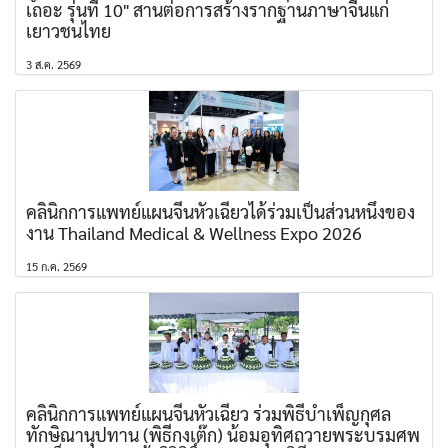
เถอะ รุ่นที่ 10" สานต่อการสร้างรากฐานภาษาจีนแก่
เยาวชนไทย
3 ส.ค. 2569
คลินิกการแพทย์แผนจีนหัวเฉียวได้ร่วมเป็นส่วนหนึ่งของ
งาน Thailand Medical & Wellness Expo 2026
15 ก.ค. 2569
คลินิกการแพทย์แผนจีนหัวเฉียว ร่วมพิธีบำเพ็ญกุศล
ทักษิณานุปทาน (พิธีกงเต๊ก) น้อมอุทิศถวายพระบรมศพ