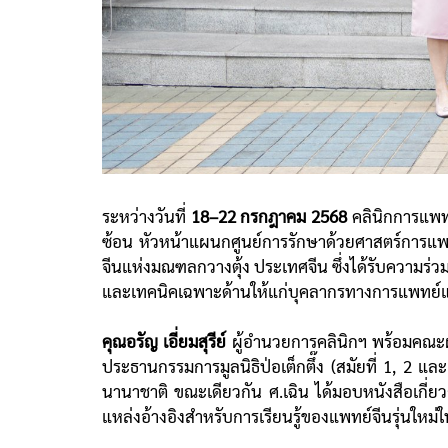
ระหว่างวันที่
18–22 กรกฎาคม 2568
คลินิกการแพทย
ซ้อน หัวหน้าแผนกศูนย์การรักษาด้วยศาสตร์การ
จีนแห่งมณฑลกวางตุ้ง ประเทศจีน ซึ่งได้รับความร
และเทคนิคเฉพาะด้านให้แก่บุคลากรทางการแพทย
คุณอรัญ เอี่ยมสุรีย์
ผู้อำนวยการคลินิกฯ พร้อมคณะผู
ประธานกรรมการมูลนิธิป่อเต็กตึ๊ง (สมัยที่ 1, 2 
นานาชาติ ขณะเดียวกัน ศ.เฉิน ได้มอบหนังสือเกี่ยว
แหล่งอ้างอิงสำหรับการเรียนรู้ของแพทย์จีนรุ่นให