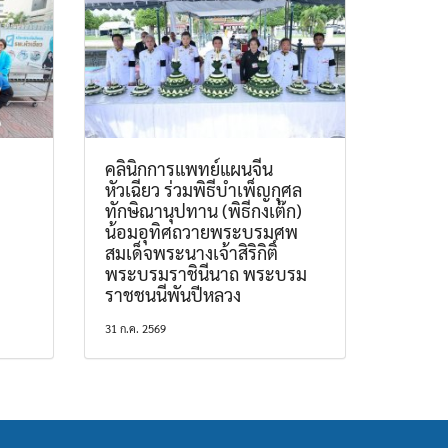
คลินิกการแพทย์แผนจีน
หัวเฉียว ร่วมพิธีบำเพ็ญกุศล
ทักษิณานุปทาน (พิธีกงเต๊ก)
น้อมอุทิศถวายพระบรมศพ
สมเด็จพระนางเจ้าสิริกิติ์
พระบรมราชินีนาถ พระบรม
ราชชนนีพันปีหลวง
31 ก.ค. 2569