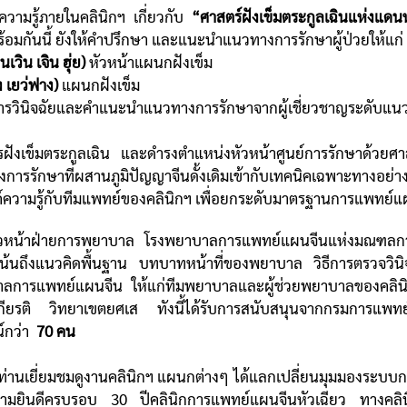
นความรู้ภายในคลินิกฯ เกี่ยวกับ
“ศาสตร์ฝังเข็มตระกูลเฉินแห่งแดน
้อมกันนี้ ยังให้คำปรึกษา และแนะนำแนวทางการรักษาผู้ป่วยให้แก่
เวิน เจิน ฮุ่ย)
หัวหน้าแผนกฝังเข็ม
 เยว่ฟาง)
แผนกฝังเข็ม
อการวินิจฉัยและคำแนะนำแนวทางการรักษาจากผู้เชี่ยวชาญระดับแน
การฝังเข็มตระกูลเฉิน และดำรงตำแหน่งหัวหน้าศูนย์การรักษาด
ักษาที่ผสานภูมิปัญญาจีนดั้งเดิมเข้ากับเทคนิคเฉพาะทางอย่าง
ค์ความรู้กับทีมแพทย์ของคลินิกฯ เพื่อยกระดับมาตรฐานการแพทย์แ
หน้าฝ่ายการพยาบาล โรงพยาบาลการแพทย์แผนจีนแห่งมณฑลกวางตุ
ถึงแนวคิดพื้นฐาน บทบาทหน้าที่ของพยาบาล วิธีการตรวจวินิจฉ
การแพทย์แผนจีน ให้แก่ทีมพยาบาลและผู้ช่วยพยาบาลของคลินิก
กียรติ วิทยาเขตยศเส ทังนี้ได้รับการสนับสนุนจากกรมการแพท
น์กว่า
70 คน
ท่านเยี่ยมชมดูงานคลินิกฯ แผนกต่างๆ ได้แลกเปลี่ยนมุมมองระ
มยินดีครบรอบ 30 ปีคลินิกการแพทย์แผนจีนหัวเฉียว ทางคลินิกฯ