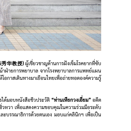
วา (陈秀华教授)
ผู้เชี่ยวชาญด้านการฝังเข็มโรคยากที่ซับ
ัวหน้าฝ่ายการพยาบาล จากโรงพยาบาลการแพทย์แผน
้โอกาสเดินทางมาเยือนไทยเพื่อถ่ายทอดองค์ความรู้
รได้มอบหนังสือชีวประวัติ
“ท่านเหียกวงเอี่ยม”
อดีต
น ซิ่วหวา เพื่อแสดงความขอบคุณในความร่วมมือระดับ
ยนและบรรณาธิการด้วยตนเอง มอบแก่คลินิกฯ เพื่อเป็น