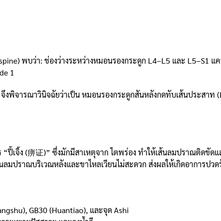
 spine) พบว่า: ช่องว่างระหว่างหมอนรองกระดูก L4–L5 และ L5–S1 แคบ
ade 1
 จึงพิจารณาวินิจฉัยว่าเป็น หมอนรองกระดูกสันหลังกดทับเส้นประสาท 
“ปี้เจิ้ง (痹证)” ซึ่งมักมีสาเหตุจาก ไตพร่อง ทำให้เส้นลมปราณติดขัดแ
ส้นลมปราณบริเวณหลังและขาไหลเวียนไม่สะดวก ส่งผลให้เกิดอาการปวด
angshu), GB30 (Huantiao), และจุด Ashi