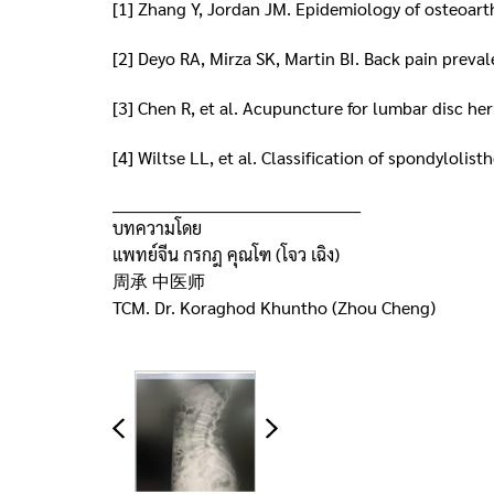
[1] Zhang Y, Jordan JM. Epidemiology of osteoarth
[2] Deyo RA, Mirza SK, Martin BI. Back pain preva
[3] Chen R, et al. Acupuncture for lumbar disc h
[4] Wiltse LL, et al. Classification of spondylolis
_____________________________________________
บทความโดย
แพทย์จีน กรกฎ คุณโฑ (โจว เฉิง)
周承 中医师
TCM. Dr. Koraghod Khuntho (Zhou Cheng)