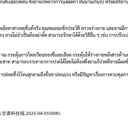
ักเสบเฉียบพลัน ซึ่งอาจเกิดจากการนั่งผิดท่า ยืนนานเกินไป หรือมีอิริย
นิจฉัยหาสาเหตุที่แท้จริง คุณหมอจะซักประวัติ ตรวจร่างกาย และอาจมีการ
จไม่จำเป็นต้องผ่าตัด สามารถรักษาได้ด้วยวิธีอื่น ๆ เช่น การปรับเป
ณ กระตุ้นการไหลเวียนของชี่และเลือด กระตุ้นให้ร่างกายหลั่งสารต
ระสาท สามารถบรรเทาอาการปวดได้โดยไม่ต้องพึ่งยาแก้ปวดที่อาจมีผลข
าปล่อยทิ้งไว้จนลุกลามถึงขั้นขาอ่อนแรง หรือมีปัญหาเรื่องการควบคุมก
技报,2025-04-01(008).