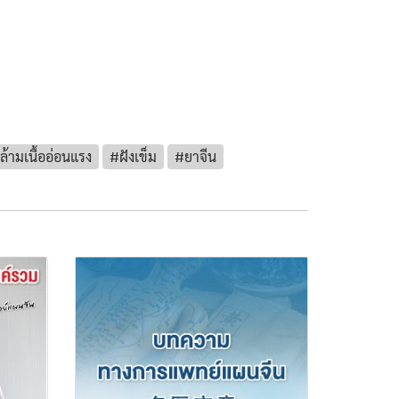
ล้ามเนื้ออ่อนแรง
#ฝังเข็ม
#ยาจีน