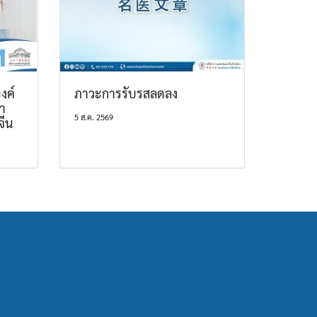
งค์
ภาวะการรับรสลดลง
า
5 ส.ค. 2569
จีน