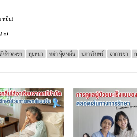
 หมิ่น)
Min)
ังร้าวลงขา
ทุยหนา
หม่า หุ้ย หมิ่น
ปภาวรินทร์
อาการชา
ก