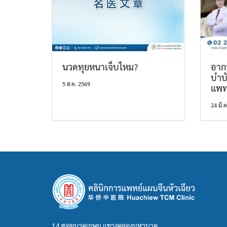
นวดทุยหนาเจ็บไหม?
อากา
บำบ
5 ส.ค. 2569
แพท
24 มี.
14 ซอยนาคเกษม แขวงคลองมหานาค