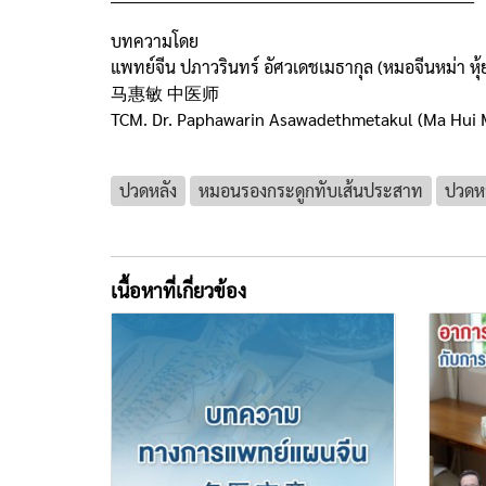
บทความโดย
แพทย์จีน ปภาวรินทร์ อัศวเดชเมธากุล (หมอจีนหม่า หุ้ย
马惠敏 中医师
TCM. Dr. Paphawarin Asawadethmetakul (Ma Hui 
ปวดหลัง
หมอนรองกระดูกทับเส้นประสาท
ปวดหล
เนื้อหาที่เกี่ยวข้อง