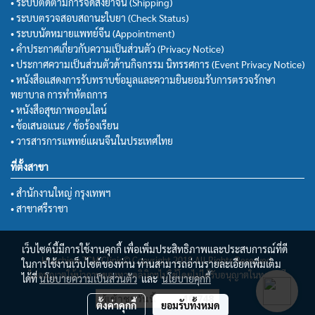
• ระบบติดตามการจัดส่งยาจีน (Shipping)
• ระบบตรวจสอบสถานะใบยา (Check Status)
• ระบบนัดหมายแพทย์จีน (Appointment)
• คำประกาศเกี่ยวกับความเป็นส่วนตัว (Privacy Notice)
• ประกาศความเป็นส่วนตัวด้านกิจกรรม นิทรรศการ (Event Privacy Notice)
• หนังสือแสดงการรับทราบข้อมูลและความยินยอมรับการตรวจรักษา
พยาบาล การทำหัตถการ
• หนังสือสุขภาพออนไลน์
• ข้อเสนอแนะ / ข้อร้องเรียน
• วารสารการแพทย์แผนจีนในประเทศไทย
ที่ตั้งสาขา
• สำนักงานใหญ่ กรุงเทพฯ
• สาขาศรีราชา
เว็บไซต์นี้มีการใช้งานคุกกี้ เพื่อเพิ่มประสิทธิภาพและประสบการณ์ที่ดี
Huachiew TCM Clinic© Copyright 2018 All Rights Reserved.
ในการใช้งานเว็บไซต์ของท่าน ท่านสามารถอ่านรายละเอียดเพิ่มเติม
ไม่อนุญาตให้นำภาพของทางคลินิกฯไปใช้โดยไม่ได้รับอนุญาตในทุกกรณี
ได้ที่
นโยบายความเป็นส่วนตัว
และ
นโยบายคุกกี้
ผู้เข้าชมวันนี้
10,748
ตั้งค่าคุกกี้
ยอมรับทั้งหมด