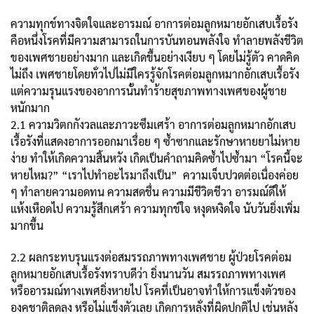
ความทุกข์ทางจิตใจและอารมณ์ อาการต่อมลูกหมายอักเสบเรื้อรัง
คือหนึ่งโรคที่มีความสามารถในการบันทอนพลังใจ ทำลายพลังชีวิต
ของเพศชายอย่างมาก และเกิดขึ้นอย่างเงียบ ๆ โดยไม่รู้ตัว คาดคิด
ไม่ถึง เพศชายโดยทั่วไปไม่มีใครรู้จักโรคต่อมลูกหมากอักเสบเรื้อรัง
แต่ความรุนแรงของอาการนั้นทำร้ายสุขภาพทางเพศของผู้ชาย
หนักมาก
2.1 ความวิตกกังวลและภาวะซึมเศร้า อาการต่อมลูกหมากอักเสบ
เรื้อรังที่แสดงอาการออกมาเรื่อย ๆ ซ้ำซากและรักษาหายยาไม่หาย
ง่าย ทำให้เกิดความสิ้นหวัง เกิดเป็นคำถามคิดซ้ำไปซ้ำมา “โรคนี้จะ
หายไหม?” “เราไปทำอะไรมาถึงเป็น” ความเจ็บปวดต่อเนื่องค่อย
ๆ ทำลายความอดทน ความสดชื่น ความมีชีวิตชีวา อารมณ์ดีให้
แห้งเหือดไป ความรู้สึกเศร้า ความทุกข์ใจ หงุดหงิดใจ นับวันยิ่งเพิ่ม
มากขึ้น
2.2 ผลกระทบรุนแรงต่อสมรรถภาพทางเพศชาย ผู้ป่วยโรคต่อม
ลูกหมายอักเสบเรื้อรังทราบดีว่า ยิ่งนานวัน สมรรถภาพทางเพศ
หรืออารมณ์ทางเพศยิ่งหายไป โรคที่เป็นอาจทำให้การแข็งตัวของ
องคชาติลดลง หรือไม่แข็งตัวเลย เกิดการหลั่งที่ผิดปกติไป เช่นหลัง