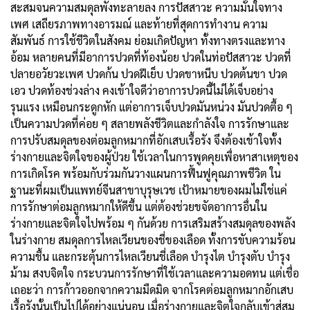
สะสมจนความสมดุลพังทะลายลง การปัสสาวะ ความมั่นใจทาง
เพศ เสถียรภาพทางอารมณ์ และท้ายที่สุดการทำงาน ความ
สัมพันธ์ การใช้ชีวิตในสังคม ย่อมเกิดปัญหา ทั้งทางตรงและทาง
อ้อม หลายคนที่มีอาการปวดที่ท้องน้อย ปวดในท่อปัสสาวะ ปวดที่
ปลายอวัยวะเพศ ปวดก้น ปวดฝีเย็บ ปวดขาหนีบ ปวดต้นขา ปวด
เอว ปวดท้องช่วงล่าง คงเข้าใจดีว่าอาการปวดนี้ไม่ได้เจ็บอย่าง
รุนแรง เหมือนกระดูกหัก แต่อาการเจ็บปวดมันหน่วง มันปวดตื้อ ๆ
เป็นความปวดที่ค่อย ๆ สลายพลังชีวิตและกำลังใจ การรักษาและ
การปรับสมดุลของต่อมลูกหมากที่อักเสบเรื้อรัง จึงต้องเข้าใจทั้ง
ร่างกายและจิตใจของผู้ป่วย ใช้เวลาในการพูดคุยเพื่อหาสาเหตุของ
การเกิดโรค พร้อมกับร่วมกันวางแผนการฟื้นฟูคุณภาพชีวิต ใน
ฐานะที่ผมเป็นแพทย์จีนสาขาบุรุษเวช เป้าหมายของผมไม่ใช่แค่
การรักษาต่อมลูกหมากให้ดีขึ้น แต่ต้องช่วยขจัดอาการอื่นใน
ร่างกายและจิตใจไปพร้อม ๆ กันด้วย การเสริมสร้างสมดุลของพลัง
ในร่างกาย สมดุลการไหลเวียนของชี่ของเลือด ทั้งการขับความร้อน
ความชื้น และกระตุ้นการไหลเวียนชี่เลือด บำรุงไต บำรุงตับ บำรุง
ม้าม สงบจิตใจ กระบวนการรักษาที่ใช้เวลาและความอดทน แต่เชื่อ
เถอะว่า การก้าวออกจากความมืดมิด จากโรคต่อมลูกหมากอักเสบ
เรื้อรังนั้นเป็นไปได้อย่างแน่นอน เมื่อร่างกายและจิตใจกลับเข้าสู่สม