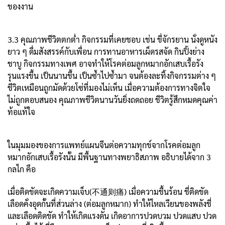
ของงาน
3.3 คุณภาพชีวิตตกต่ำ กิจกรรมที่เคยชอบ เช่น ขี่จักรยาน นั่งดูหนัง
ยาว ๆ ดื่มสังสรรค์กับเพื่อน การทานอาหารเผ็ดรสจัด กินปิ้งย่าง
ชาบู กิจกรรมทางเพศ อาจทำให้โรคต่อมลูกหมากอักเสบเรื้อรัง
รุนแรงขึ้น เป็นนานขึ้น เป็นซ้ำไปซ้ำมา จนต้องละทิ้งกิจกรรมต่าง ๆ
ชีวิตเหมือนถูกมัดด้วยโซ่ที่มองไม่เห็น เมื่อความต้องการทางจิตใจ
ไม่ถูกตอบสนอง คุณภาพชีวิตนานวันยิ่งถดถอย ชีวิตรู้สึกหมดคุณค่า
ท้อแท้ใจ
ในมุมมองของการแพทย์แผนจีนต่อความทุกข์จากโรคต่อมลูก
หมากอักเสบเรื้อรังนั้น มีพื้นฐานทางพยาธิสภาพ อธิบายได้จาก 3
กลไก คือ
เมื่อติดขัดจะเกิดความเจ็บ(不通则痛) เมื่อความชื้นร้อน ชี่ติดขัด
เลือดคั่งอุดกั้นที่ส่วนล่าง (ต่อมลูกหมาก) ทำให้ไหลเวียนของพลังชี่
และเลือดติดขัด ทำให้เกิดแรงดัน เกิดอาการปวดบวม ปวดแสบ ปวด