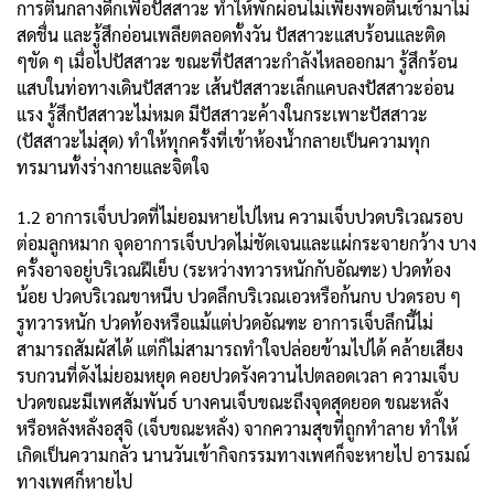
การตื่นกลางดึกเพื่อปัสสาวะ ทำให้พักผ่อนไม่เพียงพอตื่นเช้ามาไม่
สดชื่น และรู้สึกอ่อนเพลียตลอดทั้งวัน ปัสสาวะแสบร้อนและติด
ๆขัด ๆ เมื่อไปปัสสาวะ ขณะที่ปัสสาวะกำลังไหลออกมา รู้สึกร้อน
แสบในท่อทางเดินปัสสาวะ เส้นปัสสาวะเล็กแคบลงปัสสาวะอ่อน
แรง รู้สึกปัสสาวะไม่หมด มีปัสสาวะค้างในกระเพาะปัสสาวะ
(ปัสสาวะไม่สุด) ทำให้ทุกครั้งที่เข้าห้องน้ำกลายเป็นความทุก
ทรมานทั้งร่างกายและจิตใจ
1.2 อาการเจ็บปวดที่ไม่ยอมหายไปไหน ความเจ็บปวดบริเวณรอบ
ต่อมลูกหมาก จุดอาการเจ็บปวดไม่ชัดเจนและแผ่กระจายกว้าง บาง
ครั้งอาจอยู่บริเวณฝีเย็บ (ระหว่างทวารหนักกับอัณฑะ) ปวดท้อง
น้อย ปวดบริเวณขาหนีบ ปวดลึกบริเวณเอวหรือก้นกบ ปวดรอบ ๆ
รูทวารหนัก ปวดท้องหรือแม้แต่ปวดอัณฑะ อาการเจ็บลึกนี้ไม่
สามารถสัมผัสได้ แต่ก็ไม่สามารถทำใจปล่อยข้ามไปได้ คล้ายเสียง
รบกวนที่ดังไม่ยอมหยุด คอยปวดรังควานไปตลอดเวลา ความเจ็บ
ปวดขณะมีเพศสัมพันธ์ บางคนเจ็บขณะถึงจุดสุดยอด ขณะหลั่ง
หรือหลังหลั่งอสุจิ (เจ็บขณะหลั่ง) จากความสุขที่ถูกทำลาย ทำให้
เกิดเป็นความกลัว นานวันเข้ากิจกรรมทางเพศก็จะหายไป อารมณ์
ทางเพศก็หายไป