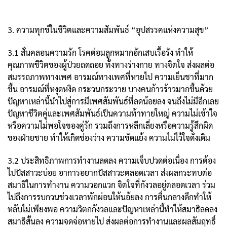
3. ความทุกข์ในชีวิตและความสัมพันธ์ “อุปสรรคแห่งความสุข”
3.1 สั่นคลอนความรัก โรคต่อมลูกหมากอักเสบเรื้อรัง ทำให้
คุณภาพชีวิตของผู้ป่วยถดถอย ทั้งทางร่างกาย ทางจิตใจ ส่งผลต่อ
สมรรถภาพทางเพศ อารมณ์ทางเพศที่หายไป ความเย็นชาที่มาก
ขึ้น อารมณ์ที่หงุดหงิด กระวนกระวาย บางคนก้าวร้าวมากขึ้นด้วย
ปัญหาเหล่านี้นำไปสู่การมีเพศสัมพันธ์ที่ลดน้อยลง จนถึงไม่มีอีกเลย
ปัญหาชีวิตคู่และเพศสัมพันธ์เป็นความท้าทายใหญ่ ความไม่เข้าใจ
หรือความไม่พอใจของคู่รัก รวมถึงการหลีกเลี่ยงหรือความรู้สึกผิด
ของฝ่ายชาย ทำให้เกิดช่องว่าง ความขัดแย้ง ความไม่ไว้ใจดั่งเดิม
3.2 ประสิทธิภาพการทำงานลดลง ความเจ็บปวดต่อเนื่อง การต้อง
ไปปัสสาวะบ่อย อาการอยากปัสสาวะตลอดเวลา ส่งผลกระทบต่อ
สมาธิในการทำงาน ความวอกแวก จิตใจที่กังวลอยู่ตลอดเวลา ร่วม
ไปถึงการรบกวนช่วงเวลาพักผ่อนให้นอ้ยลง การตื่นกลางดึกทำให้
หลับไม่เพียงพอ ความวิตกกังวลและปัญหาเหล่านี้ทำให้สมาธิลดลง
สมาธิสั้นลง ความจดจ่อหายไป ส่งผลต่อการทำงานและผลสัมฤทธิ์