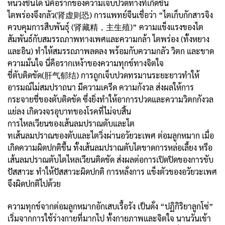
หน่วงขึ้นได้ นี่คือรากของความเจ็บปวดทางที่เกิดขึ้น
ไตพร่องจึงกลัว(肾虚则恐) การแพทย์จีนเชื่อว่า “ไตเก็บกักสารจิง
ควบคุมการสืบพันธุ์ (肾藏精，主生殖)” ความแข็งแรงของไต
สัมพันธ์กับสมรรถภาพทางเพศและความกล้า ไตพร่อง (ทั้งหยาง
และอิน) ทำให้สมรรถภาพลดลง พร้อมกับความกลัว วิตก และขาด
ความมั่นใจ นี่คือรากเหง้าของความทุกข์ทางจิตใจ
ชี่ตับติดขัด(肝气郁结) การถูกเจ็บปวดทรมานระยะยาวทำให้
อารมณ์ไม่สมปราถนา มีความเครีด ความกังวล ส่งผลให้การ
กระจายชี่ของตับติดขัด ซึ่งยิ่งทำให้อาการปวดและความวิตกกังวล
แย่ลง เกิดวงจรอุบาทของโรคที่ไม่จบสิ้น
การไหลเวียนของเส้นลมปราณตับและไต
ทเส้นลมปราณของตับและไตวิ่งผ่านอวัยวะเพศ ต่อมลูกหมาก เมื่อ
เกิดความผิดปกติขึ้น ทั้งเส้นลมปราณตับไตขาดการหล่อเลี้ยง หรือ
เส้นลมปราณตับไตไหลเวียนติดขัด ส่งผลต่อการเปิดปิดของการขับ
ปัสสาวะ ทำให้ปัสสาวะผิดปกติ การหลั่งการ แข็งตัวของอวัยวะเพศ
จึงผิดปกติไปด้วย
ความทุกข์จากต่อมลูกหมากอักเสบเรื้อรัง เป็นดั่ง “ปฏิกิริยาลูกโซ่”
เริ่มจากการใช้ร่างกายที่มากไป ทั้งกายภาพและจิตใจ นานวันเข้า