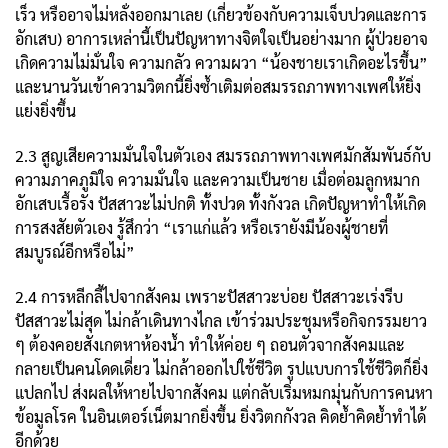
เร็ว หรืออาจไม่หลั่งออกมาเลย (เกี่ยวข้องกับความเจ็บปวดและการ
อักเสบ) อาการเหล่านี้เป็นปัญหาทางจิตใจเป็นอย่างมาก ผู้ป่วยอาจ
เกิดความไม่มั่นใจ ความกลัว ความผวา “น้องชายเราเกิดอะไรขึ้น”
และนานวันเข้าความวิตกนี้ยิ่งซ้ำเติมต่อสมรรถภาพทางเพศให้ยิ่ง
แย่งยิ่งขึ้น
2.3 สูญเสียความมั่นใจในตัวเอง สมรรถภาพทางเพศมักสัมพันธ์กับ
ความภาคภูมิใจ ความมั่นใจ และความเป็นชาย เมื่อต่อมลูกหมาก
อักเสบเรื้อรัง ปัสสาวะไม่ปกติ ทั้งปวด ทั้งกังวล เกิดปัญหาทำให้เกิด
การสงสัยตัวเอง รู้สึกว่า “เราแก่แล้ว หรือเรายังมีน้องผู้ชายที่
สมบูรณ์อีกหรือไม่”
2.4 การหลีกลี้ไปจากสังคม เพราะปัสสาวะบ่อย ปัสสาวะเร่งรีบ
ปัสสาวะไม่สุด ไม่กล้าเดินทางไกล เข้าร่วมประชุมหรือกิจกรรมยาว
ๆ ต้องคอยสังเกตหาห้องน้ำ ทำให้ค่อย ๆ ถอนตัวจากสังคมและ
กลายเป็นคนโดดเดี่ยว ไม่กล้าออกไปใช้ชีวิต รูปแบบการใช้ชีวิตก็ยิ่ง
แปลกไป ส่งผลให้หายไปจากสังคม แต่กลับเริ่มหมกมุ่นกับการคนหา
ข้อมูลโรค ในอินเตอร์เน็ตมากยิ่งขึ้น ยิ่งวิตกกังวล คิดย้ำคิดย้ำทำได้
อีกด้วย