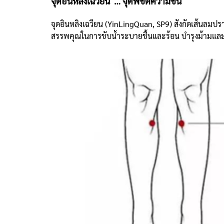
จุดอินหลิงเฉวียน … จุดพิชิตความชื้น
จุดอินหลิงเฉวียน (YinLingQuan, SP9) สังกัดเส้นลมป
สรรพคุณในการขับน้ำระบายชื้นและร้อน บำรุงม้ามแ