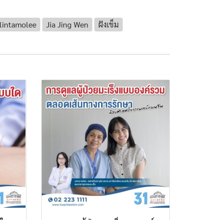
lintamolee
Jia Jing Wen
ฝังเข็ม