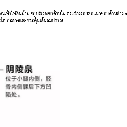
ราณเท้าไท่อินม้าม อยู่บริเวณขาด้านใน ตรงร่องรอยต่อแนวขอบด้านล่าง
ละไต ทะลวงและกระตุ้นเส้นลมปราณ