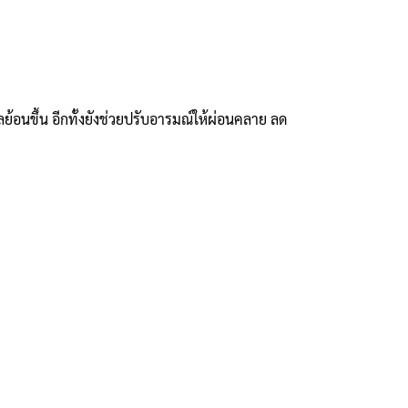
ย้อนขึ้น อีกทั้งยังช่วยปรับอารมณ์ให้ผ่อนคลาย ลด