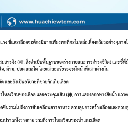
ข็งแรง ชี่และเลือดจะต้องมีมากเพียงพอที่จะไปหล่อเลี้ยงอวัยวะต่างๆภ
บสะสมสารจิง (精, สิ่งจำเป็นพื้นฐานของร่างกายและการดำรงชีวิต) และชี่ท
จ, ม้าม, ปอด และไต โดยแต่ละอวัยวะจะมีหน้าที่แตกต่างกัน
ัด และยังเป็นอวัยวะที่ช่วยกักเก็บเลือด
รไหลเวียนของเลือด และควบคุมเสิน (神, การแสดงออกทางสีหน้า แววตา 
ดซึมรวมไปถึงการขับเคลื่อนสารอาหาร ควบคุมการสร้างเลือดและควบคุ
ปราณทั้งร่างกาย รวมถึงการไหลเวียนของน้ำและเลือด