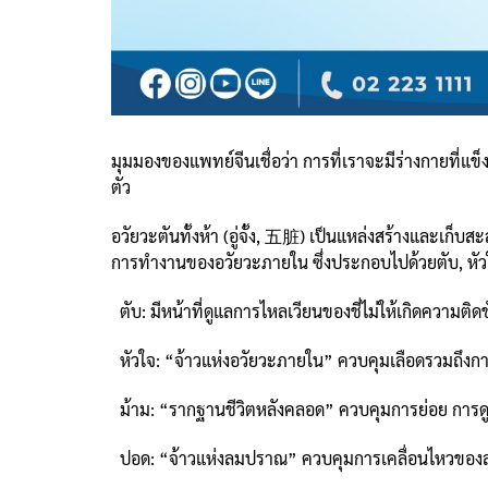
มุมมองของแพทย์จีนเชื่อว่า การที่เราจะมีร่างกายที่แ
ตัว
อวัยวะตันทั้งห้า (อู่จั้ง, 五脏) เป็นแหล่งสร้างและเก็
การทำงานของอวัยวะภายใน ซึ่งประกอบไปด้วยตับ, หัวใ
ตับ: มีหน้าที่ดูแลการไหลเวียนของชี่ไม่ให้เกิดความติดข
หัวใจ: “จ้าวแห่งอวัยวะภายใน” ควบคุมเลือดรวมถึงกา
ม้าม: “รากฐานชีวิตหลังคลอด” ควบคุมการย่อย การดู
ปอด: “จ้าวแห่งลมปราณ” ควบคุมการเคลื่อนไหวของลม