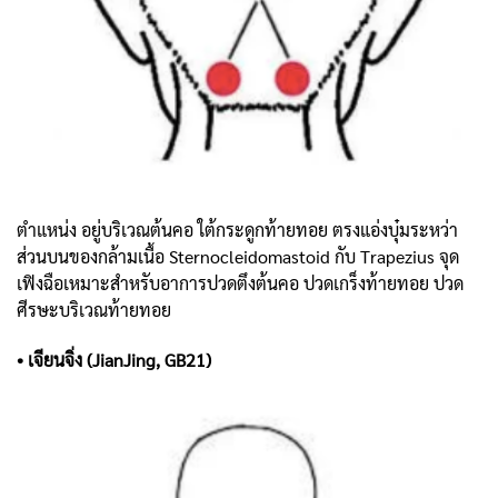
ตำแหน่ง อยู่บริเวณต้นคอ ใต้กระดูกท้ายทอย ตรงแอ่งบุ๋มระหว่า
ส่วนบนของกล้ามเนื้อ Sternocleidomastoid กับ Trapezius จุด
เฟิงฉือเหมาะสำหรับอาการปวดตึงต้นคอ ปวดเกร็งท้ายทอย ปวด
ศีรษะบริเวณท้ายทอย
• เจียนจิ่ง (JianJing, GB21)