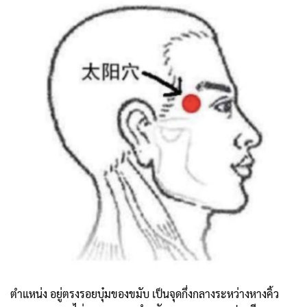
ตำแหน่ง อยู่ตรงรอยบุ๋มของขมับ เป็นจุดกึ่งกลางระหว่างหางคิ้ว