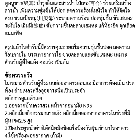
หูหนูขาว(银耳) บำรุงอินและสารน้ำ ไป่เหอ(百合) ช่วยเสริมสร้าง
สารน้ำ เพิ่มความชุ่มชื้นให้ปอด ลดความร้อนในหัวใจ ทำให้จิตใจ
สงบ ชวนเป้ยหมู่(川贝母) ระบายความร้อน ปอดชุ่มชื้น ขับเสมหะ
ระงับไอ เฉินผี(陈皮) ขับความชื้นละลายเสมหะ แก้ท้องอืด จุกเสียด
แน่นเฟ้อ
สรุปแล้วในตำรับนี้มีสรรพคุณช่วยเพิ่มความชุ่มชื้นปอด ลดความ
ร้อนภายใน บรรเทาอาการไอ ช่วยละลายและขับเสมหะ เหมาะ
สำหรับผู้ที่ไอแห้ง คอแห้ง เป็นต้น
ข้อควรระวัง
ไม่เหมาะสำหรับผู้ที่ระบบย่อยอาหารอ่อนแอ มีอาการท้องเย็น ปวด
ท้อง ถ่ายเหลวหรืออุจจาระนิ่มเป็นประจำ
หลักการดูแลตัวเอง
1.ออกจากบ้านควรสวมหน้ากากอนามัย N95
2.หลีกเลี่ยงกิจกรรมกลางแจ้ง หลีกเลี่ยงออกจากอาคารในช่วงที่มี
ฝุ่น PM2.5 สูง
3.ปิดประตูหน้าต่างให้สนิทมิดชิดเพื่อป้องกันฝุ่นเข้ามาในอาคาร
4.ใช้เครื่องฟอกอากาศ (ถ้ามี)