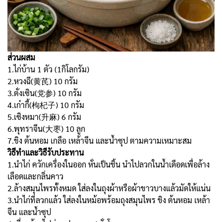
ส่วนผสม
1.ไก่บ้าน 1 ตัว (1กิโลกรัม)
2.หวงฉี(黄芪) 10 กรัม
3.ตั่งเซิน(党参) 10 กรัม
4.เก๋ากี้(枸杞子) 10 กรัม
5.เซิงหมา(升麻) 6 กรัม
6.พุทราจีน(大枣) 10 ลูก
7.ขิง ต้นหอม เกลือ เหล้าจีน และน้ำซุป ตามความเหมาะสม
วิธีทำและวิธีรับประทาน
1.นำไก่ ควักเครื่องในออก หั่นเป็นชิ้น นำไปลวกในน้ำเดือดเพื่อล้าง
เลือดและกลิ่นคาว
2.ล้างสมุนไพรทั้งหมด ใส่ลงในถุงผ้าหรือผ้าขาวบางแล้วมัดให้แน่น
3.นำไก่ที่ลวกแล้ว ใส่ลงในหม้อพร้อมถุงสมุนไพร ขิง ต้นหอม เหล้า
จีน และน้ำซุป