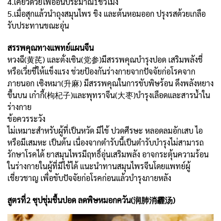
4.เคี่ยวด้วยไฟอ่อนประมาณ1ชั่วโมง
5.เมื่อสุกแล้วนำถุงสมุนไพร ขิง และต้นหอมออก ปรุงรสด้วยเกลือ
รับประทานขณะอุ่น
สรรพคุณทางแพทย์แผนจีน
หวงฉี(黄芪) และตั่งเซิน(党参)มีสรรพคุณบำรุงปอด เสริมพลังชี่
หรือเวี่ยชี่ให้แข็งแรง ช่วยป้องกันร่างกายจากปัจจัยก่อโรคจาก
ภายนอก เซิงหมา(升麻) มีสรรพคุณในการขับพิษร้อน ดึงพลังหยาง
ขึ้นบน เก๋ากี้(枸杞子)และพุทราจีน(大枣)บำรุงเลือดและสารน้ำใน
ร่างกาย
ข้อควรระวัง
ไม่เหมาะสำหรับผู้ที่เป็นหวัด มีไข้ ปวดศีรษะ หลอดลมอักเสบ ไอ
หรือมีเสมหะ เป็นต้น เนื่องจากตำรับนี้เป็นตำรับบำรุงไม่สามารถ
รักษาโรคได้ ยาสมุนไพรมีฤทธิ์อุ่นเสริมพลัง อาจกระตุ้นความร้อน
ในร่างกายในผู้ที่มีไข้ได้ แนะนำทานสมุนไพรจีนโดยแพทย์ผู้
เชี่ยวชาญ เพื่อขับปัจจัยก่อโรคก่อนแล้วบำรุงภายหลัง
สูตรที่2 ซุปชุ่มชื้นปอด ลดพิษหมอกควัน(润肺消霾汤)