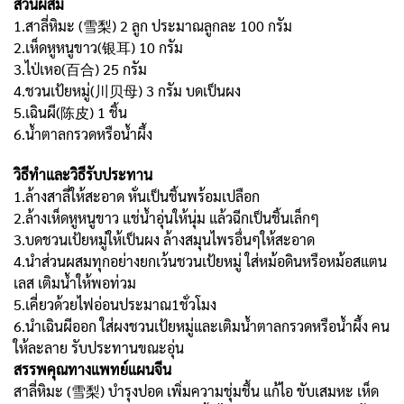
ส่วนผสม
1.สาลี่หิมะ (雪梨) 2 ลูก ประมาณลูกละ 100 กรัม
2.เห็ดหูหนูขาว(银耳) 10 กรัม
3.ไป่เหอ(百合) 25 กรัม
4.ชวนเป้ยหมู่(川贝母) 3 กรัม บดเป็นผง
5.เฉินผี(陈皮) 1 ชิ้น
6.น้ำตาลกรวดหรือน้ำผึ้ง
วิธีทำและวิธีรับประทาน
1.ล้างสาลี่ให้สะอาด หั่นเป็นชิ้นพร้อมเปลือก
2.ล้างเห็ดหูหนูขาว แช่น้ำอุ่นให้นุ่ม แล้วฉีกเป็นชิ้นเล็กๆ
3.บดชวนเป้ยหมู่ให้เป็นผง ล้างสมุนไพรอื่นๆให้สะอาด
4.นำส่วนผสมทุกอย่างยกเว้นชวนเป้ยหมู่ ใส่หม้อดินหรือหม้อสแตน
เลส เติมน้ำให้พอท่วม
5.เคี่ยวด้วยไฟอ่อนประมาณ1ชั่วโมง
6.นำเฉินผีออก ใส่ผงชวนเป้ยหมู่และเติมน้ำตาลกรวดหรือน้ำผึ้ง คน
ให้ละลาย รับประทานขณะอุ่น
สรรพคุณทางแพทย์แผนจีน
สาลี่หิมะ (雪梨) บำรุงปอด เพิ่มความชุ่มชื้น แก้ไอ ขับเสมหะ เห็ด