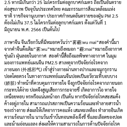
2.5 หากมีเกินกว่า 25 ไมโครกรัมต่อลูกบาศก์เมตร ถือเป็นอันตราย
ต่อสุขภาพ ปัจจุบันประเทศไทย คณะกรรมการสิ่งแวดล้อมแห่ง
ชาติ ราชกิจจานุเบกษา ประกาศกำหนดอันตรายของฝุ่น PM 2.5
ต้องไม่เกิน 37.5 ไมโครกรัมต่อลูกบาศก์เมตร ตั้งแต่วันที่ 1
มิถุนายน พ.ศ. 2566 เป็นต้นไป
ภาษาจีน จีนเรียกวันที่มีหมอกควันว่า“雾霾:wu mai”สองคำนี้มา
จากคำจีนดั้งเดิม“雾:wu”หมายถึงหมอก “霾:mai”หมายถึงอากาศ
ขุ่นมัว ฝุ่นลอยในอากาศ สองคำนี้สื่อถึงมลพิษทางอากาศ ในมุม
มองการแพทย์แผนจีน PM2.5 สาเหตุจากปัจจัยก่อโรคจาก
ภายนอก (外感邪气) เข้าสู่ร่างกายผ่านทางปากและจมูกรุกราน
ปอดโดยตรง ในทางการแพทย์แผนจีนปอดเป็นอวัยวะที่บอบบาง
(娇脏) ทำหน้าที่ควบคุมการหายใจ จึงถูกปัจจัยก่อโรคจากภายนอก
กระทบได้ง่าย ปอดจึงสูญเสียการกระจายชี่ เกิดอาการไอ หายใจ
เหนื่อยหอบ หรหรือแน่นหน้าอก เป็นต้น หากปัจจัยก่อโรคสะสมคั่ง
ค้างอยู่ภายใน สามารถแปรสภาพเป็นความร้อนและทำลายสารน้ำ
ของร่างกาย ส่งผลให้เกิดอาการคอแห้ง เสมหะเหลือง ทำลายอินเกิด
ความร้อนภายใน นานวันเข้าบั่นทอนพลังเจิ้งชี่ ชี่และเลือดของปอด
และม้ามอ่อนแอลง ส่งผลให้ความสามารถในการต้านปัจจัยก่อโรค