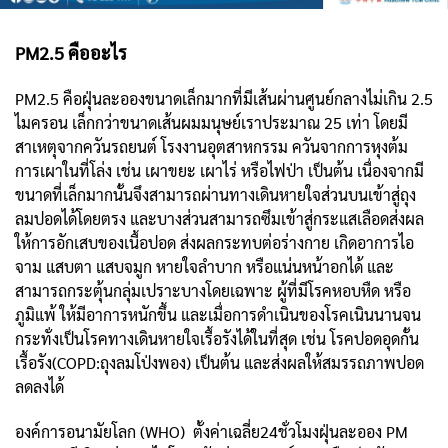
PM2.5 คืออะไร
PM2.5 คือฝุ่นละอองขนาดเล็กมากที่มีเส้นผ่านศูนย์กลางไม่เกิน 2.5
ไมครอน เล็กกว่าขนาดเส้นผมมนุษย์เราประมาณ 25 เท่า โดยมี
สาเหตุจากควันรถยนต์ โรงงานอุตสาหกรรม ควันจากการหุงต้ม
การเผาในที่โล่ง เช่น เผาขยะ เผาไร่ หรือไฟป่า เป็นต้น เนื่องจากมี
ขนาดที่เล็กมากนั้นจึงสามารถผ่านทางเดินหายใจส่วนบนเข้าสู่ถุง
ลมปอดได้โดยตรง และบางส่วนสามารถซึมเข้าสู่กระแสเลือดส่งผล
ให้การอักเสบของเนื้อปอด ส่งผลกระทบต่อร่างกาย เกิดอาการไอ
จาม แสบตา แสบจมูก หายใจลำบาก หรือแน่นหน้าอกได้ และ
สามารถกระตุ้นกลุ่มเปราะบางโดยเฉพาะ ผู้ที่มีโรคหอบหืด หรือ
ภูมิแพ้ ให้มีอาการหนักขึ้น และเมื่อการดำเนินของโรคเนินนานจน
กระทั่งเป็นโรคทางเดินหายใจเรื้อรังได้ในที่สุด เช่น โรคปอดอุดกั้น
เรื้อรัง(COPD:ถุงลมโป่งพอง) เป็นต้น และส่งผลให้สมรรถภาพปอด
ลดลงได้
องค์การอนามัยโลก (WHO) ตั้งค่าเฉลี่ย24ชั่วโมงฝุ่นละออง PM