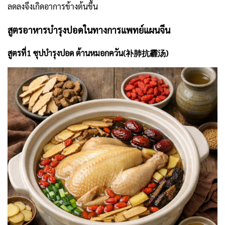
ลดลงจึงเกิดอาการข้างต้นขึ้น
สูตรอาหารบำรุงปอดในทางการแพทย์แผนจีน
สูตรที่1 ซุปบำรุงปอด ต้านหมอกควัน(补肺抗霾汤)