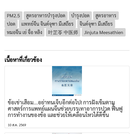
PM2.5
สูตรอาหารบำรุงปอด
บำรุงปอด
สูตรอาหาร
ปอด
แพทย์จีน จินต์จุฑา มีเสถียร
จินต์จุฑา มีเสถียร
หมอจีน เย่ จื่อ หลิง
叶芷苓 中医师
Jinjuta Meesathien
เนื้อหาที่เกี่ยวข้อง
ข้อเข่าเสื่อม...อย่าทนเจ็บอีกต่อไป! การฝังเข็มตาม
ศาสตร์การแพทย์แผนจีนช่วยบรรเทาอาการปวด ฟื้นฟู
การทำงานของข้อ และช่วยให้เคลื่อนไหวได้ดีขึ้น
10 ส.ค. 2569