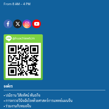
From 8 AM – 4 PM
@huachiewtcm
องค์กร
• ปณิธาน วิสัยทัศน์ พันธกิจ
• การตรวจวินิจฉัยโรคด้วยศาสตร์การแพทย์แผนจีน
• ร่วมงานกับหมอจีน