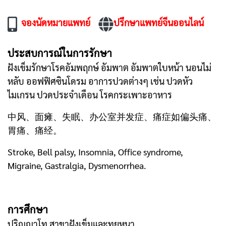
จองนัดหมายแพทย์
ปรึกษาแพทย์จีนออนไลน์
ประสบการณ์ในการรักษา
ฝังเข็มรักษาโรคอัมพฤกษ์ อัมพาต อัมพาตใบหน้า นอนไม่
หลับ ออฟฟิศซินโดรม อาการปวดต่างๆ เช่น ปวดหัว
ไมเกรน ปวดประจำเดือน โรคกระเพาะอาหาร
中风、面瘫、失眠、办公室并发症、痛症如偏头痛、
胃痛、痛经。
Stroke, Bell palsy, Insomnia, Office syndrome,
Migraine, Gastralgia, Dysmenorrhea.
การศึกษา
ปริญญาโท สาขาฝังเข็มและทุยหนา