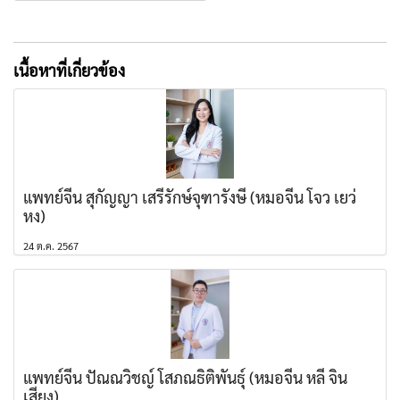
เนื้อหาที่เกี่ยวข้อง
แพทย์จีน สุกัญญา เสรีรักษ์จุฑารังษี (หมอจีน โจว เยว่
หง)
24 ต.ค. 2567
แพทย์จีน ปัณณวิชญ์ โสภณธิติพันธุ์ (หมอจีน หลี่ จิน
เสียง)