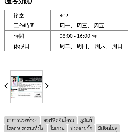
(曼谷分院)
診室
402
工作時間
周一、 周三、 周五
時間
08:00 - 16:00 時
休假日
周二、 周四、 周六、 周日
อาการปวดต่างๆ
ออฟฟิตซินโดรม
ภูมิแพ้
โรคอายุรกรรมทั่วไป
ไมเกรน
ปวดตามข้อ
มีเสียงในหู