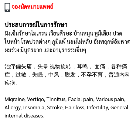
จองนัดหมายแพทย์
ประสบการณ์ในการรักษา
ฝังเข็มรักษาไมเกรน เวียนศีรษะ บ้านหมุน หูมีเสียง ปวด
ใบหน้า โรคปวดต่างๆ ภูมิแพ้ นอนไม่หลับ อัมพฤกษ์อัมพาต
ผมร่วง มีบุตรยาก และอายุรกรรมอื่นๆ
治疗偏头痛，头晕 视物旋转，耳鸣， 面痛，各种痛
症，过敏，失眠，中风，脱发，不孕不育，普通内科
疾病。
Migraine, Vertigo, Tinnitus, Facial pain, Various pain,
Allergy, Insomnia, Stroke, Hair loss, Infertility, General
internal diseases.