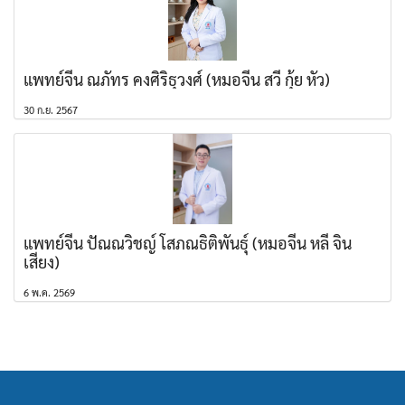
แพทย์จีน ณภัทร คงศิริธุวงศ์ (หมอจีน สวี่ กุ้ย หัว)
30 ก.ย. 2567
แพทย์จีน ปัณณวิชญ์ โสภณธิติพันธุ์ (หมอจีน หลี่ จิน
เสียง)
6 พ.ค. 2569