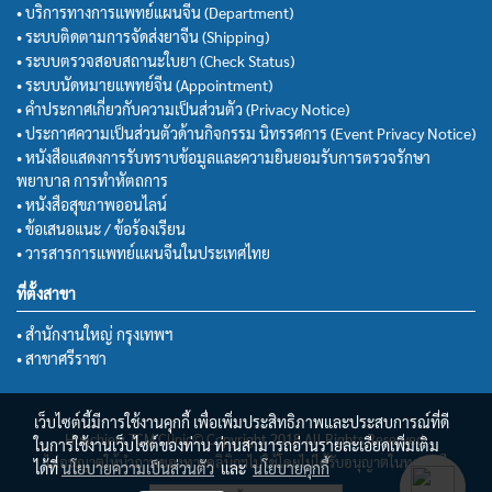
• บริการทางการแพทย์แผนจีน (Department)
• ระบบติดตามการจัดส่งยาจีน (Shipping)
• ระบบตรวจสอบสถานะใบยา (Check Status)
• ระบบนัดหมายแพทย์จีน (Appointment)
• คำประกาศเกี่ยวกับความเป็นส่วนตัว (Privacy Notice)
• ประกาศความเป็นส่วนตัวด้านกิจกรรม นิทรรศการ (Event Privacy Notice)
• หนังสือแสดงการรับทราบข้อมูลและความยินยอมรับการตรวจรักษา
พยาบาล การทำหัตถการ
• หนังสือสุขภาพออนไลน์
• ข้อเสนอแนะ / ข้อร้องเรียน
• วารสารการแพทย์แผนจีนในประเทศไทย
ที่ตั้งสาขา
• สำนักงานใหญ่ กรุงเทพฯ
• สาขาศรีราชา
เว็บไซต์นี้มีการใช้งานคุกกี้ เพื่อเพิ่มประสิทธิภาพและประสบการณ์ที่ดี
Huachiew TCM Clinic© Copyright 2018 All Rights Reserved.
ในการใช้งานเว็บไซต์ของท่าน ท่านสามารถอ่านรายละเอียดเพิ่มเติม
ไม่อนุญาตให้นำภาพของทางคลินิกฯไปใช้โดยไม่ได้รับอนุญาตในทุกกรณี
ได้ที่
นโยบายความเป็นส่วนตัว
และ
นโยบายคุกกี้