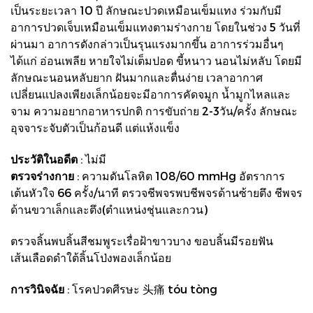
เป็นระยะเวลา 10 ปี ลักษณะปวดเหมือนเข็มแทง ร่วมกับมี
อาการปวดเจ็บเหมือนเข็มแทงตามร่างกาย โดยในช่วง 5 วันที่
ผ่านมา อาการดังกล่าวเป็นรุนแรงมากขึ้น อาการร่วมอื่นๆ
ได้แก่ อ่อนเพลีย หายใจไม่เต็มปอด ขี้หนาว นอนไม่หลับ โดยมี
ลักษณะนอนหลับยาก ฝันมากและตื่นง่าย เวลาอากาศ
เปลี่ยนแปลงเพียงเล็กน้อยจะมีอาการคัดจมูก นํ้ามูกไหลและ
จาม ความอยากอาหารปกติ การขับถ่าย 2-3วัน/ครั้ง ลักษณะ
อุจจาระจับตัวเป็นก้อนดี แต่แห้งแข็ง
ประวัติในอดีต
: ไม่มี
ตรวจร่างกาย
: ความดันโลหิต 108/60 mmHg อัตราการ
เต้นหัวใจ 66 ครั้ง/นาที
ตรวจชีพจรพบชีพจรด้านซ้ายตึง ชีพจร
ด้านขวาเล็กและตึง(ตำแหน่งชุ่นและกวน)
ตรวจลิ้นพบลิ้นสีชมพูระเรื่อฝ้าขาวบาง ขอบลิ้นมีรอยฟัน
เส้นเลือดดำใต้ลิ้นโป่งพองเล็กน้อย
การวินิจฉัย
: โรคปวดศีรษะ 头痛 tóu tòng