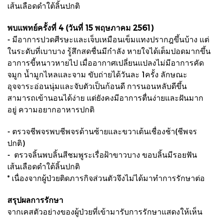
เส้นเลือดดำใต้ลิ้นปกติ
พบแพทย์ครั้งที่ 4 (วันที่ 15 พฤษภาคม 2561)
- มีอาการปวดศีรษะและเจ็บเหมือนเข็มแทงปรากฎขึ้นบ้าง แต่
ในระดับที่เบาบาง รู้สึกสดชื่นมีกำลัง หายใจได้เต็มปอดมากขึ้น
อาการขี้หนาวหายไป เมื่ออากาศเปลี่ยนแปลงไม่มีอาการคัด
จมูก นํ้ามูกไหลและจาม ขับถ่ายได้วันละ 1ครั้ง ลักษณะ
อุจจาระอ่อนนุ่มและจับตัวเป็นก้อนดี การนอนหลับดีขึ้น
สามารถเข้านอนได้ง่าย แต่ยังคงมีอาการตื่นง่ายและฝันมาก
อยู่ ความอยากอาหารปกติ
- ตรวจชีพจรพบชีพจรด้านซ้ายและขวาเต้นเชื่องช้า(ชีพจร
ปกติ)
- ตรวจลิ้นพบลิ้นสีชมพูระเรื่อฝ้าขาวบาง ขอบลิ้นมีรอยฟัน
เส้นเลือดดำใต้ลิ้นปกติ
* เนื่องจากผู้ป่วยติดภารกิจส่วนตัวจึงไม่ได้มาทำการรักษาต่อ
สรุปผลการรักษา
จากเคสตัวอย่างของผู้ป่วยที่เข้ามารับการรักษาแสดงให้เห็น