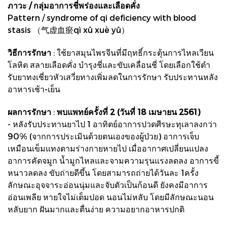
ภาวะ / กลุ่มอาการชี่พร่องและเลือดคั่ง
Pattern / syndrome of qi deficiency with blood
stasis （气虚血瘀qì xū xuè yū）
วิธีการรักษา
: ใช้ยาสมุนไพรจีนที่มีฤทธิ์กระตุ้นการไหลเวียน
โลหิต สลายเลือดคั่ง บำรุงชี่และขับเคลื่อนชี่ โดยเลือกใช้ตำ
รับยาทงเชี่ยวหัวเสวี่ยทางเพิ่มลดในการรักษา รับประทานหลัง
อาหารเช้า-เย็น
ผลการรักษา
:
พบแพทย์ครั้งที่ 2 (วันที่ 18 เมษายน 2561)
- หลังรับประทานยาไป 1 อาทิตย์อาการปวดศีรษะทุเลาลงกว่า
90% (จากการประเมินด้วยตนเองของผู้ป่วย) อาการเจ็บ
เหมือนเข็มแทงตามร่างกายหายไป เมื่ออากาศเปลี่ยนแปลง
อาการคัดจมูก นํ้ามูกไหลและจามความรุนแรงลดลง อาการขี้
หนาวลดลง ขับถ่ายดีขึ้น โดยสามารถถ่ายได้วันละ 1ครั้ง
ลักษณะอุจจาระอ่อนนุ่มและจับตัวเป็นก้อนดี ยังคงมีอาการ
อ่อนเพลีย หายใจไม่เต็มปอด นอนไม่หลับ โดยมีลักษณะนอน
หลับยาก ฝันมากและตื่นง่าย ความอยากอาหารปกติ