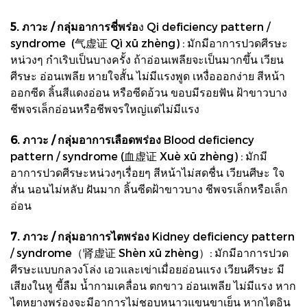
5. ภาวะ / กลุ่มอาการชี่พร่อ
ง Qi deficiency pattern /
syndrome (气虚证 Qì xū zhèng) : มักมีอาการปวดศีรษะ
หน่วงๆ กำเริบเป็นบางครั้ง ถ้าอ่อนเพลียจะเป็นมากขึ้น เวียน
ศีรษะ อ่อนเพลีย หายใจสั้น ไม่มีแรงพูด เหงื่อออกง่าย สีหน้า
ออกซีด ลิ้นสีแดงอ่อน หรือซีดอ้วน ขอบมีรอยฟัน ฝ้าขาวบาง
ชีพจรเล็กอ่อนหรือชีพจรใหญ่แต่ไม่มีแรง
6. ภาวะ / กลุ่มอาการเลือดพร่อง
Blood deficiency
pattern / syndrome (血虚证 Xuè xū zhèng) : มักมี
อาการปวดศีรษะหน่วงๆเรื่อยๆ สีหน้าไม่สดชื่น เวียนศีษะ ใจ
สั่น นอนไม่หลับ ฝันมาก ลิ้นซีดฝ้าขาวบาง ชีพจรเล็กหรือเล็ก
อ่อน
7. ภาวะ / กลุ่มอาการไตพร่อง
Kidney deficiency pattern
/ syndrome（肾虚证 Shèn xū zhèng）: มักมีอาการปวด
ศีรษะแบบกลวงโล่ง เอวและเข่าเมื่อยอ่อนแรง เวียนศีรษะ มี
เสียงในหู ขี้ลืม น้ำกามเคลื่อน ตกขาว อ่อนเพลีย ไม่มีแรง หาก
ไตหยางพร่องจะมีอาการไม่ชอบหนาวแขนขาเย็น หากไตอิน