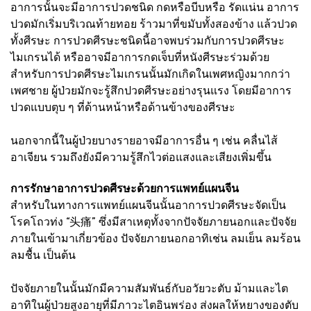
อาการนั้นจะมีอาการปวดชนิด กดหรือบีบหรือ รัดแน่น อาการ
ปวดมักเริ่มบริเวณท้ายทอย ร้าวมาที่ขมับทั้งสองข้าง แล้วปวด
ทั้งศีรษะ การปวดศีรษะชนิดนี้อาจพบร่วมกับการปวดศีรษะ
ไมเกรนได้ หรืออาจมีอาการกดเจ็บที่หนังศีรษะร่วมด้วย
สำหรับการปวดศีรษะไมเกรนนั้นมักเกิดในเพศหญิงมากกว่า
เพศชาย ผู้ป่วยมักจะรู้สึกปวดศีรษะอย่างรุนแรง โดยมีอาการ
ปวดแบบตุบ ๆ ที่ด้านหน้าหรือด้านข้างของศีรษะ
นอกจากนี้ในผู้ป่วยบางรายอาจมีอาการอื่น ๆ เช่น คลื่นไส้
อาเจียน รวมถึงยังมีความรู้สึกไวต่อแสงและเสียงเพิ่มขึ้น
การรักษาอาการปวดศีรษะด้วยการแพทย์แผนจีน
สำหรับในทางการแพทย์แผนจีนนั้นอาการปวดศีรษะจัดเป็น
โรคโถวท่ง “头痛” ซึ่งมีสาเหตุทั้งจากปัจจัยภายนอกและปัจจัย
ภายในเข้ามาเกี่ยวข้อง ปัจจัยภายนอกอาทิเช่น ลมเย็น ลมร้อน
ลมชื้น เป็นต้น
ปัจจัยภายในนั้นมักมีความสัมพันธ์กับอวัยวะตับ ม้ามและไต
อาทิในผู้ป่วยสูงอายุที่มีภาวะไตอินพร่อง ส่งผลให้หยางของตับ