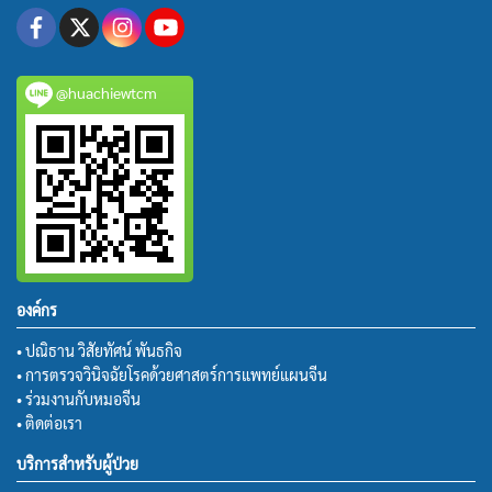
@huachiewtcm
องค์กร
• ปณิธาน วิสัยทัศน์ พันธกิจ
• การตรวจวินิจฉัยโรคด้วยศาสตร์การแพทย์แผนจีน
• ร่วมงานกับหมอจีน
• ติดต่อเรา
บริการสำหรับผู้ป่วย