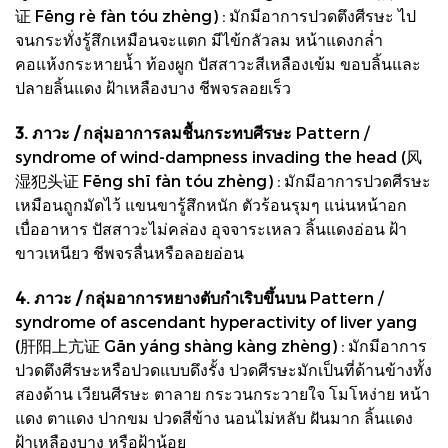
证 Fēng rè fàn tóu zhèng) : มักมีอาการปวดตึงศีรษะ ไป
จนกระทั่งรู้สึกเหมือนจะแตก มีไข้กลัวลม หน้าแดงกล่ำ
คอแห้งกระหายน้ำ ท้องผูก ปัสสาวะสีเหลืองเข้ม ขอบลิ้นและ
ปลายลิ้นแดง ฝ้าเหลืองบาง ชีพจรลอยเร็ว
3. ภาวะ / กลุ่มอาการลมชื้นกระทบศีรษะ
Pattern /
syndrome of wind-dampness invading the head (风
湿犯头证 Fēng shī fàn tóu zhèng) : มักมีอาการปวดศีรษะ
เหมือนถูกมัดไว้ แขนขารู้สึกหนัก ตัวร้อนรุมๆ แน่นหน้าอก
เบื่ออาหาร ปัสสาวะไม่คล่อง อุจจาระเหลว ลิ้นแดงอ่อน ฝ้า
ขาวเหนียว ชีพจรลื่นหรือลอยอ่อน
4. ภาวะ / กลุ่มอาการหยางตับกําเริบขึ้นบน
Pattern /
syndrome of ascendant hyperactivity of liver yang
(肝阳上亢证 Gān yáng shàng kàng zhèng) : มักมีอาการ
ปวดตึงศีรษะหรือปวดแบบดึงรั้ง ปวดศีรษะมักเป็นที่ด้านข้างทั้ง
สองด้าน เวียนศีรษะ ตาลาย กระวนกระวายใจ โมโหง่าย หน้า
แดง ตาแดง ปากขม ปวดสีข้าง นอนไม่หลับ ฝันมาก ลิ้นแดง
ฝ้าเหลืองบาง หรือฝ้าน้อย