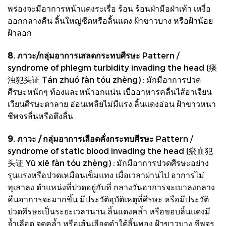
พร่องจะมีอาการหน้าแดงระเรื่อ ร้อน ร้อนฝ่ามือฝ่าเท้า เหงื่อ
ออกกลางคืน ลิ้นใหญ่ซีดหรือลิ้นแดง ฝ้าขาวบาง หรือฝ้าน้อย
ฝ้าลอก
8. ภาวะ/กลุ่มอาการเสลดกระทบศีรษะ
Pattern /
syndrome of phlegm turbidity invading the head (痰
浊犯头证 Tán zhuó fàn tóu zhèng) : มักมีอาการปวด
ศีรษะหนักๆ ท้องและหน้าอกแน่น เบื่ออาหารคลื่นไส้อาเจียน
เวียนศีรษะตาลาย อ่อนเพลียไม่มีแรง ลิ้นแดงอ่อน ฝ้าขาวหนา
ชีพจรลื่นหรือตึงลื่น
9. ภาวะ / กลุ่มอาการเลือดคั่งกระทบศีรษะ
Pattern /
syndrome of static blood invading the head (瘀血犯
头证 Yū xiě fàn tóu zhèng) : มักมีอาการปวดศีรษะอย่าง
รุนแรงหรือปวดเหมือนเข็มแทง เมื่อเวลาผ่านไป อาการไม่
ทุเลาลง ตำแหน่งที่ปวดอยู่กับที่ กลางวันอาการจะเบาลงกลาง
คืนอาการจะมากขึ้น มีประวัติอุบัติเหตุที่ศีรษะ หรือมีประวัติ
ปวดศีรษะเป็นระยะเวลานาน ลิ้นแดงคล้ำ หรือขอบลิ้นแดงมี
จ้ำเลือด จุดคล้ำ หรือเส้นเลือดดำใต้ลิ้นพอง ฝ้าขาวบาง ชีพจร