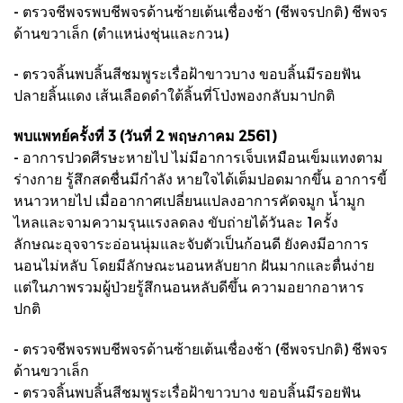
- ตรวจชีพจรพบชีพจรด้านซ้ายเต้นเชื่องช้า (ชีพจรปกติ) ชีพจร
ด้านขวาเล็ก (ตำแหน่งชุ่นและกวน)
- ตรวจลิ้นพบลิ้นสีชมพูระเรื่อฝ้าขาวบาง ขอบลิ้นมีรอยฟัน
ปลายลิ้นแดง เส้นเลือดดำใต้ลิ้นที่โป่งพองกลับมาปกติ
พบแพทย์ครั้งที่ 3 (วันที่ 2 พฤษภาคม 2561)
- อาการปวดศีรษะหายไป ไม่มีอาการเจ็บเหมือนเข็มแทงตาม
ร่างกาย รู้สึกสดชื่นมีกำลัง หายใจได้เต็มปอดมากขึ้น อาการขี้
หนาวหายไป เมื่ออากาศเปลี่ยนแปลงอาการคัดจมูก นํ้ามูก
ไหลและจามความรุนแรงลดลง ขับถ่ายได้วันละ 1ครั้ง
ลักษณะอุจจาระอ่อนนุ่มและจับตัวเป็นก้อนดี ยังคงมีอาการ
นอนไม่หลับ โดยมีลักษณะนอนหลับยาก ฝันมากและตื่นง่าย
แต่ในภาพรวมผู้ป่วยรู้สึกนอนหลับดีขึ้น ความอยากอาหาร
ปกติ
- ตรวจชีพจรพบชีพจรด้านซ้ายเต้นเชื่องช้า (ชีพจรปกติ) ชีพจร
ด้านขวาเล็ก
- ตรวจลิ้นพบลิ้นสีชมพูระเรื่อฝ้าขาวบาง ขอบลิ้นมีรอยฟัน