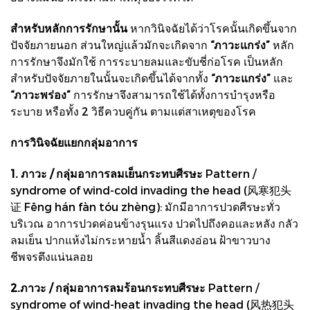
สำหรับหลักการรักษานั้น
หากวินิจฉัยได้ว่าโรคนั้นเกิดขึ้นจาก
ปัจจัยภายนอก ส่วนใหญ่แล้วมักจะเกิดจาก
“ภาวะแกร่ง”
หลัก
การรักษาจึงมักใช้ การระบายลมและขับชี่ก่อโรค เป็นหลัก
สำหรับปัจจัยภายในนั้นจะเกิดขึ้นได้จากทั้ง
“ภาวะแกร่ง”
และ
“ภาวะพร่อง”
การรักษาจึงสามารถใช้ได้ทั้งการบำรุงหรือ
ระบาย หรือทั้ง 2 วิธีควบคู่กัน ตามแต่สาเหตุของโรค
การวินิจฉัยแยกกลุ่มอาการ
1. ภาวะ / กลุ่มอาการลมเย็นกระทบศีรษะ
Pattern /
syndrome of wind-cold invading the head (风寒犯头
证 Fēng hán fàn tóu zhèng): มักมีอาการปวดศีรษะทั่ว
บริเวณ อาการปวดค่อนข้างรุนแรง ปวดไปถึงคอและหลัง กลัว
ลมเย็น ปากแห้งไม่กระหายน้ำ ลิ้นสีแดงอ่อน ฝ้าขาวบาง
ชีพจรตึงแน่นลอย
2.ภาวะ / กลุ่มอาการลมร้อนกระทบศีรษะ
Pattern /
syndrome of wind-heat invading the head (风热犯头