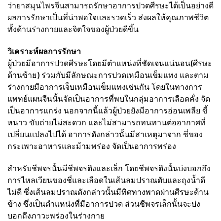
ว่ายาสมุนไพรจีนสามารถรักษาอาการปวดศีรษะได้เป็นอย่างดี
ผลการรักษาเป็นที่น่าพอใจและรวดเร็ว ส่งผลให้คุณภาพชีวิต
ทั้งด้านร่างกายและจิตใจของผู้ป่วยดีขึ้น
วิเคราะห์ผลการรักษา
ผู้ป่วยมีอาการปวดศีรษะโดยมีตำแหน่งที่ชัดเจนแน่นอน(ศีรษะ
ด้านซ้าย) ร่วมกับมีลักษณะการปวดเหมือนเข็มแทง และตาม
ร่างกายมีอาการเจ็บเหมือนเข็มแทงเช่นกัน โดยในทางการ
แพทย์แผนจีนนั้นจัดเป็นอาการที่พบในกลุ่มอาการเลือดคั่ง จัด
เป็นอาการแกร่ง นอกจากนี้แล้วผู้ป่วยยังมีอาการอ่อนเพลีย ขี้
หนาว ขับถ่ายไม่สะดวก และไม่สามารถทนทานต่ออากาศที่
เปลี่ยนแปลงไปได้ อาการดังกล่าวนั้นมีสาเหตุมาจาก ชี่ของ
กระเพาะอาหารและม้ามพร่อง จัดเป็นอาการพร่อง
สำหรับชีพจรนั้นมีชีพจรตึงและเล็ก โดยชีพจรตึงนั้นบ่งบอกถึง
การไหลเวียนของชี่และเลือดในเส้นลมปราณตับและถุงนํ้าดี
ไม่ดี ซึ่งเส้นลมปราณดังกล่าวนั้นมีทิศทางพาดผ่านศีรษะด้าน
ข้าง ซึ่งเป็นตำแหน่งที่มีอาการปวด ส่วนชีพจรเล็กนั้นจะบ่ง
บอกถึงภาวะพร่องในร่างกาย