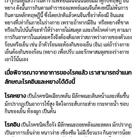
เรารู้กันอยู่แล้วว่าในตำราแพทย์แผนจีนนั้นย่อมมาคู่กับทฤษฎี อิน
หยาง ดังนั้นการกินตามตำราของแพทย์แผนจีนก็คงหนีไม่พ้นการ
กินตามหลักทฤษฎีนี้ ซึ่งโดยปกติแล้วคนจีนเชื่อว่าต้องมี อินและ
หยางที่เท่ากันภายในร่างกาย เพราะถ้าหากมีอิน หรือหยางที่ขาด
หรือเกินไปนั่นก็จะทำให้ร่างกายไม่สมดุล และเกิดโรคต่างๆ ตามมา
การกินอาหารในแต่ละครั้งจึงต้องสังเกตว่าสภาพร่างกายของตัวเอง
ร้อนหรือเย็น เช่น ถ้าตัวร้อนจะต้องกินของเย็น (อิน) แต่ถ้าร่างกาย
เย็นต้องกินของร้อน (หยาง) เพื่อปรับ และรักษาสมดุลของร่างกาย
เอาไว้นั่นเอง
เมื่อพิจารณาจากอาการของโรคแล้ว เราสามารถจำแนก
ลักษณะโรคอินและหยางได้ดังนี้
โรคหยาง
เป็นโรคชนิดเฉียบพลัน มีลักษณะเดินหน้าและเพิ่มขึ้น
มักปรากฏเป็นอาการไข้สูง จิตใจกระสับกระส่าย กระหายน้ำ ชอบ
กินของเย็น ท้องผูก เป็นต้น
โรคอิน
เป็นโรคชนิดเรื้อรัง มีลักษณะถอยหลังและลดลง มักปรากฏ
เป็นอาการเย็นง่าย หนาวง่าย เซื่องซึม ไม่มีเรี่ยวแรง กินอาหารน้อย