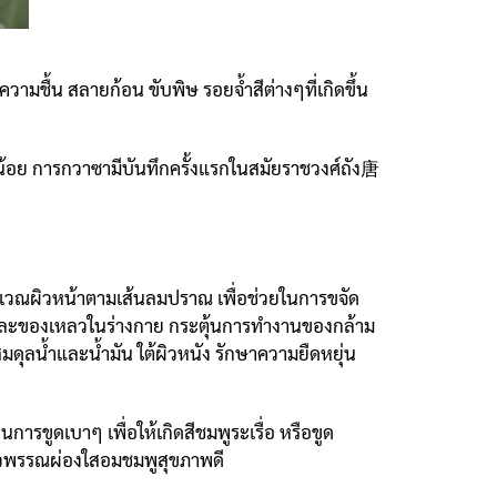
ชื้น สลายก้อน ขับพิษ รอยจ้ำสีต่างๆที่เกิดขึ้น
งน้อย การกวาซามีบันทึกครั้งแรกในสมัยราชวงศ์ถัง唐
เวณผิวหน้าตามเส้นลมปราณ เพื่อช่วยในการขจัด
องและของเหลวในร่างกาย กระตุ้นการทำงานของกล้าม
ุลน้ำและน้ำมัน ใต้ผิวหนัง รักษาความยืดหยุ่น
ารขูดเบาๆ เพื่อให้เกิดสีชมพูระเรื่อ หรือขูด
้ผิวพรรณผ่องใสอมชมพูสุขภาพดี