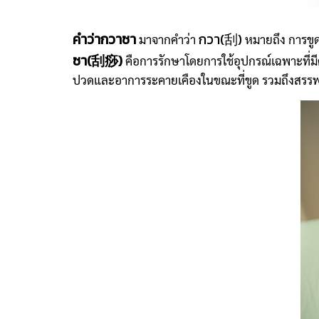
คำว่ากวาซา
กวา(刮)
มาจากคำว่า
หมายถึง การขู
ซา(刮痧)
คือการรักษาโดยการใช้อุปกรณ์เฉพาะที่มีค
ปวดและอาการระคายเคืองในขณะที่ขูด รวมถึงสรรพคุ