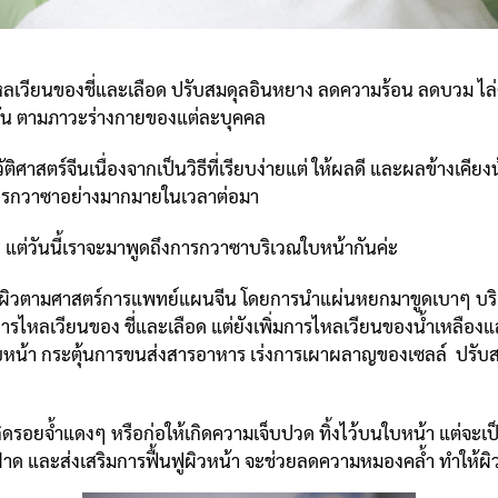
วียนของชี่และเลือด ปรับสมดุลอินหยาง ลดความร้อน ลดบวม ไล่ความ
กัน ตามภาวะร่างกายของแต่ละบุคคล
าสตร์จีนเนื่องจากเป็นวิธีที่เรียบง่ายแต่ ให้ผลดี และผลข้างเคีย
รกวาซาอย่างมากมายในเวลาต่อมา
ต่วันนี้เราจะมาพูดถึงการกวาซาบริเวณใบหน้ากันค่ะ
ติผิวตามศาสตร์การแพทย์แผนจีน โดยการนำแผ่นหยกมาขูดเบาๆ บริ
งการไหลเวียนของ ชี่และเลือด แต่ยังเพิ่มการไหลเวียนของน้ำเหลื
บหน้า กระตุ้นการขนส่งสารอาหาร เร่งการเผาผลาญของเซลล์ ปรับสมด
รอยจ้ำแดงๆ หรือก่อให้เกิดความเจ็บปวด ทิ้งไว้บนใบหน้า แต่จะเป็นก
ลือดฝาด และส่งเสริมการฟื้นฟูผิวหน้า จะช่วยลดความหมองคล้ำ ทำให