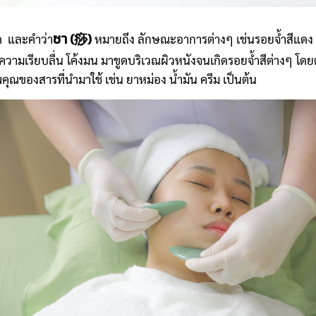
ซา (痧)
ด และคำว่า
หมายถึง ลักษณะอาการต่างๆ เช่นรอยจ้ำสีแดง ส
วามเรียบลื่น โค้งมน มาขูดบริเวณผิวหนังจนเกิดรอยจ้ำสีต่างๆ โดยต้
ณของสารที่นำมาใช้ เช่น ยาหม่อง น้ำมัน ครีม เป็นต้น