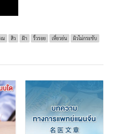
รรณ
สิว
ฝ้า
ริ้วรอย
เหี่ยวย่น
ผิวไม่กระชับ