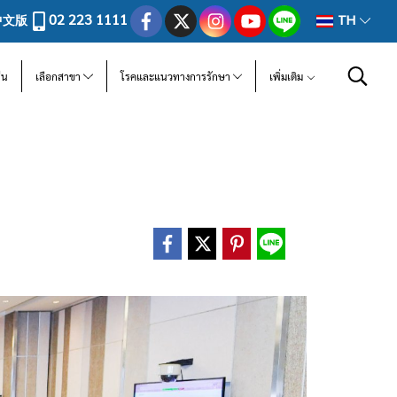
02 223 1111
中文版
TH
ีน
เลือกสาขา
โรคและแนวทางการรักษา
เพิ่มเติม