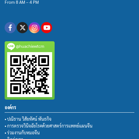
From 8 AM – 4 PM
@huachiewtcm
องค์กร
• ปณิธาน วิสัยทัศน์ พันธกิจ
• การตรวจวินิจฉัยโรคด้วยศาสตร์การแพทย์แผนจีน
• ร่วมงานกับหมอจีน