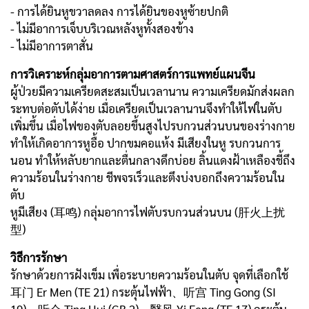
- การได้ยินหูขวาลดลง การได้ยินของหูซ้ายปกติ
- ไม่มีอาการเจ็บบริเวณหลังหูทั้งสองข้าง
- ไม่มีอาการตาสั่น
การวิเคราะห์กลุ่มอาการตามศาสตร์การแพทย์แผนจีน
ผู้ป่วยมีความเครียดสะสมเป็นเวลานาน ความเครียดมักส่งผลก
ระทบต่อตับได้ง่าย เมื่อเครียดเป็นเวลานานจึงทำให้ไฟในตับ
เพิ่มขึ้น เมื่อไฟของตับลอยขึ้นสูงไปรบกวนส่วนบนของร่างกาย
ทำให้เกิดอาการหูอื้อ ปากขมคอแห้ง มีเสียงในหู รบกวนการ
นอน ทำให้หลับยากและตื่นกลางดึกบ่อย ลิ้นแดงฝ้าเหลืองชี้ถึง
ความร้อนในร่างกาย ชีพจรเร็วและตึงบ่งบอกถึงความร้อนใน
ตับ
หูมีเสียง (耳鸣) กลุ่มอาการไฟตับรบกวนส่วนบน (肝火上扰
型)
วิธีการรักษา
รักษาด้วยการฝังเข็ม เพื่อระบายความร้อนในตับ จุดที่เลือกใช้
耳门 Er Men (TE 21) กระตุ้นไฟฟ้า、听宫 Ting Gong (SI
19)、听会 Ting Hui (GB 2)、翳风 Yi Feng (TE 17) กระตุ้น