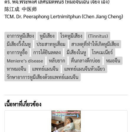
ดร. พจ.พีระพงศ์ เลิศนิมิตพันธ์ (หมอจีนเฉิน เจียง เฉิง)
陈江成 中医师
TCM. Dr. Peeraphong Lertnimitphun (Chen Jiang Cheng)
อาการหูมีเสียง
หูมีเสียง
โรคหูมีเสียง
(Tinnitus)
มีเสียงวิ้งในหู
ประสาทหูเสื่อม
สาเหตุที่ทำให้เกิดหูมีเสียง
อาการหูอื้อ
การได้ยินลดลง
มีเสียงในหู
โรคเมเนียร์
Meniere’s disease
หลับยาก
ตื่นกลางดึกบ่อย
หมอจีน
หาหมอจีน
แพทย์แผนจีน
แพทย์แผนจีนหัวเฉียว
รักษาอาการหูมีเสียงด้วยแพทย์แผนจีน
เนื้อหาที่เกี่ยวข้อง