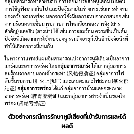
กลุ่มที่สามารถทำลายระบบการได้ยิน ประสาทหูเสื่อม เป็นต้น
การใช้หูฟังมากเกินไป และปัจจัยภายในร่างกายเช่นการทำงาน
ของอวัยวะบกพร่อง นอกจากนี้ยังมีผลกระทบจากภายนอกเช่น
ความร้อนความชื้นมารบกวนการไหลเวียนของสารจิง (สาร
สำคัญ) และจิน (สารน้ำ) ได้ เช่น ภาวะลมร้อน ความชื้นเป็นต้น
ปัจจัยที่เกิดจากการใช้งานของหู รวมถึงอายุก็เป็นอีกปัจจัยนึงที่
ทำให้เกิดอาการนี้เช่นกัน
ในทางการแพทย์แผนจีนสามารถแบ่งอาการหูมีเสียงเป็นอาการ
แกร่งและอาการพร่อง โดย
กลุ่มอาการแกร่ง
ได้แก่ กลุ่มอาการ
ลมร้อนจากภายนอกเข้ากระทำ (风热侵袭证) กลุ่มอาการไฟ
ตับขึ้นรบกวน (肝火上扰证) และเสมหะและไฟสะสม (痰火郁
结证)
กลุ่มอาการพร่อง
ได้แก่ กลุ่มอาการม้ามและกระเพาะ
อาหารพร่อง (脾胃虚弱证) และกลุ่มอาการสารจำเป็นของไต
พร่อง (肾精亏损证)
ตัวอย่างกรณีการรักษาหูมีเสียงที่เข้ารับการและได้
ผลดี