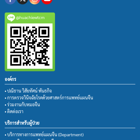
@huachiewtcm
องค์กร
• ปณิธาน วิสัยทัศน์ พันธกิจ
• การตรวจวินิจฉัยโรคด้วยศาสตร์การแพทย์แผนจีน
• ร่วมงานกับหมอจีน
• ติดต่อเรา
บริการสำหรับผู้ป่วย
• บริการทางการแพทย์แผนจีน (Department)