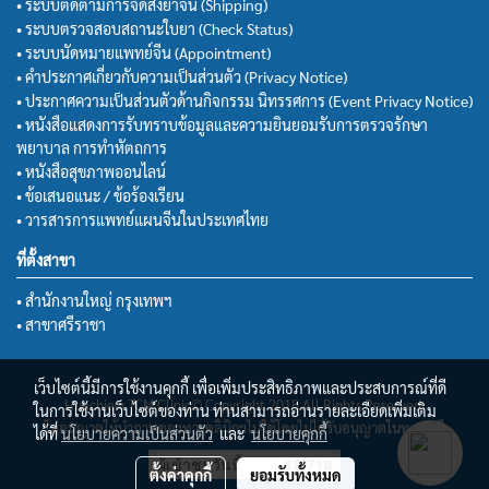
• ระบบติดตามการจัดส่งยาจีน (Shipping)
• ระบบตรวจสอบสถานะใบยา (Check Status)
• ระบบนัดหมายแพทย์จีน (Appointment)
• คำประกาศเกี่ยวกับความเป็นส่วนตัว (Privacy Notice)
• ประกาศความเป็นส่วนตัวด้านกิจกรรม นิทรรศการ (Event Privacy Notice)
• หนังสือแสดงการรับทราบข้อมูลและความยินยอมรับการตรวจรักษา
พยาบาล การทำหัตถการ
• หนังสือสุขภาพออนไลน์
• ข้อเสนอแนะ / ข้อร้องเรียน
• วารสารการแพทย์แผนจีนในประเทศไทย
ที่ตั้งสาขา
• สำนักงานใหญ่ กรุงเทพฯ
• สาขาศรีราชา
เว็บไซต์นี้มีการใช้งานคุกกี้ เพื่อเพิ่มประสิทธิภาพและประสบการณ์ที่ดี
Huachiew TCM Clinic© Copyright 2018 All Rights Reserved.
ในการใช้งานเว็บไซต์ของท่าน ท่านสามารถอ่านรายละเอียดเพิ่มเติม
ไม่อนุญาตให้นำภาพของทางคลินิกฯไปใช้โดยไม่ได้รับอนุญาตในทุกกรณี
ได้ที่
นโยบายความเป็นส่วนตัว
และ
นโยบายคุกกี้
ผู้เข้าชมวันนี้
18,718
ตั้งค่าคุกกี้
ยอมรับทั้งหมด