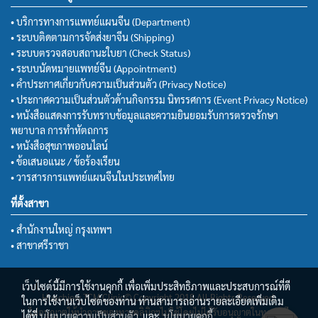
• บริการทางการแพทย์แผนจีน (Department)
• ระบบติดตามการจัดส่งยาจีน (Shipping)
• ระบบตรวจสอบสถานะใบยา (Check Status)
• ระบบนัดหมายแพทย์จีน (Appointment)
• คำประกาศเกี่ยวกับความเป็นส่วนตัว (Privacy Notice)
• ประกาศความเป็นส่วนตัวด้านกิจกรรม นิทรรศการ (Event Privacy Notice)
• หนังสือแสดงการรับทราบข้อมูลและความยินยอมรับการตรวจรักษา
พยาบาล การทำหัตถการ
• หนังสือสุขภาพออนไลน์
• ข้อเสนอแนะ / ข้อร้องเรียน
• วารสารการแพทย์แผนจีนในประเทศไทย
ที่ตั้งสาขา
• สำนักงานใหญ่ กรุงเทพฯ
• สาขาศรีราชา
เว็บไซต์นี้มีการใช้งานคุกกี้ เพื่อเพิ่มประสิทธิภาพและประสบการณ์ที่ดี
Huachiew TCM Clinic© Copyright 2018 All Rights Reserved.
ในการใช้งานเว็บไซต์ของท่าน ท่านสามารถอ่านรายละเอียดเพิ่มเติม
ไม่อนุญาตให้นำภาพของทางคลินิกฯไปใช้โดยไม่ได้รับอนุญาตในทุกกรณี
ได้ที่
นโยบายความเป็นส่วนตัว
และ
นโยบายคุกกี้