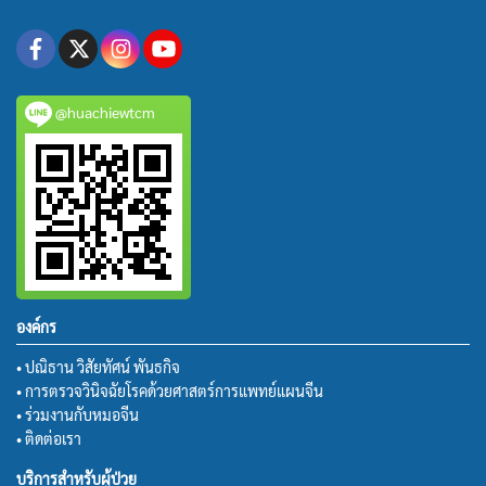
@huachiewtcm
องค์กร
• ปณิธาน วิสัยทัศน์ พันธกิจ
• การตรวจวินิจฉัยโรคด้วยศาสตร์การแพทย์แผนจีน
• ร่วมงานกับหมอจีน
• ติดต่อเรา
บริการสำหรับผู้ป่วย