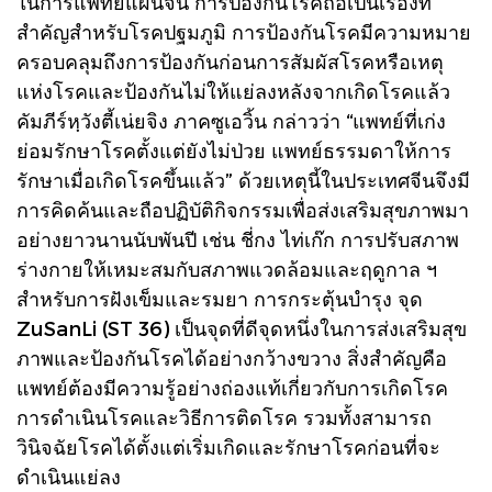
ในการแพทย์แผนจีน การป้องกันโรคถือเป็นเรื่องที่
สำคัญสำหรับโรคปฐมภูมิ การป้องกันโรคมีความหมาย
ครอบคลุมถึงการป้องกันก่อนการสัมผัสโรคหรือเหตุ
แห่งโรคและป้องกันไม่ให้แย่ลงหลังจากเกิดโรคแล้ว
คัมภีร์หฺวังตี้เน่ยจิง ภาคซูเอวิ้น กล่าวว่า “แพทย์ที่เก่ง
ย่อมรักษาโรคตั้งแต่ยังไม่ป่วย แพทย์ธรรมดาให้การ
รักษาเมื่อเกิดโรคขึ้นแล้ว” ด้วยเหตุนี้ในประเทศจีนจึงมี
การคิดค้นและถือปฏิบัติกิจกรรมเพื่อส่งเสริมสุขภาพมา
อย่างยาวนานนับพันปี เช่น ชี่กง ไท่เก๊ก การปรับสภาพ
ร่างกายให้เหมะสมกับสภาพแวดล้อมและฤดูกาล ฯ
สำหรับการฝังเข็มและรมยา การกระตุ้นบำรุง จุด
ZuSanLi (ST 36) เป็นจุดที่ดีจุดหนึ่งในการส่งเสริมสุข
ภาพและป้องกันโรคได้อย่างกว้างขวาง สิ่งสำคัญคือ
แพทย์ต้องมีความรู้อย่างถ่องแท้เกี่ยวกับการเกิดโรค
การดำเนินโรคและวิธีการติดโรค รวมทั้งสามารถ
วินิจฉัยโรคได้ตั้งแต่เริ่มเกิดและรักษาโรคก่อนที่จะ
ดำเนินแย่ลง