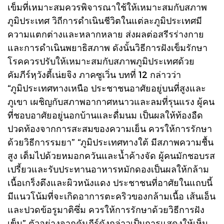
เข็มที่เหมาะสมควรพิจารณาใช้ให้เหมาะสมกับสภาพ
ภูมิประเทศ วิถีการดำเนินชีวิตในแต่ละภูมิประเทศมี
ความแตกต่างและหลากหลาย ส่งผลต่อสรีรร่างกาย
และการดำเนินพยาธิสภาพ ดังนั้นวิธีการฝังเข็มรักษา
โรคควรปรับให้เหมาะสมกับสภาพภูมิประเทศด้วย
คัมภีร์หฺวังตี้เน่ยจิง ภาคซูเวิ่น บทที่ 12 กล่าวว่า
“ภูมิประเทศทางเหนือ ประชาชนอาศัยอยู่บนที่สูงและ
ภูเขา เผชิญกับสภาพอากาศหนาวและลมที่รุนแรง ผู้คน
ที่ชอบอาศัยอยู่นอกบ้านและดื่มนม เป็นผลให้ท้องอืด
ปวดท้องจากการสะสมของความเย็น ควรให้การรักษา
ด้วยวิธีการรมยา” “ภูมิประเทศทางใต้ มีสภาพความชื้น
สูง เต็มไปด้วยหมอกควันและน้ำค้างจัด ผู้คนมักชอบรส
เปรี้ยวและรับประทานอาหารหมักดองเป็นผลให้กล้าม
เนื้อเกร็งตึงและผิวหนังแดง ประชาชนที่อาศัยในแถบนี้
มีแนวโน้มที่จะเกิดอาการตะคริวของกล้ามเนื้อ เส้นเอ็น
และปวดข้อรูมาติซึ่ม ควรให้การรักษาด้วยวิธีการฝัง
เข็ม” ตัวอย่างจากคัมภีร์ดังกล่าวเป็นการแสดงให้เห็น