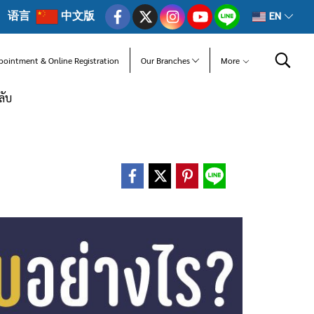
语言
中文版
EN
pointment & Online Registration
Our Branches
More
ลับ