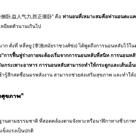
ว่า “屈膝侧卧,益人气力,胜正僵卧” คือ
ท่านอนที่เหมาะสมคือท่านอนตะแค
เหยียดตัวนานเกินไป
ย่างมาก ดั่งที่ หลี่หยู (李渔สมัยราชวงศ์ซ่ง) ได้พูดถึงการนอนหล
างกายจะต้องเริ่มจากการนอนหลับที่สนิท การนอนหลับทำให้
ริมกระเพาะอาหาร การนอนหลับสามารถทำให้กระดูกและเส้นเอ็น
เช้ารู้สึกสดชื่อนมรพลังงาน สามารถช่วยส่งเสริมสุขภาพ และทำให
่อสุขภาพ"
านตามธรรมชาติ ที่สอดคล้องตามจังหวะหรือนาฬิกาทางชีวภาพของสิ
แข็งแรงเป็นปกติ