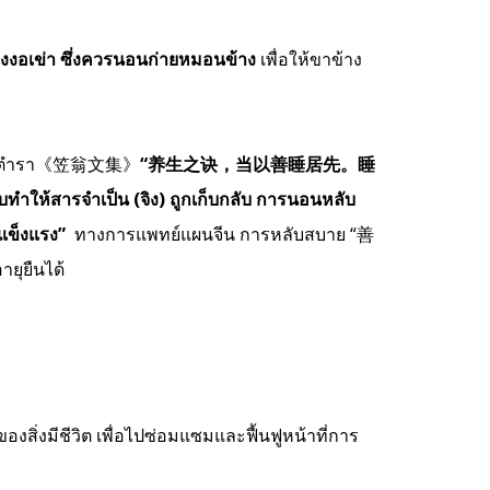
งงอเข่า ซึ่งควรนอนก่ายหมอนข้าง
เพื่อให้ขาข้าง
ับไว้ในตำรา《笠翁文集》
“养生之诀，当以善睡居先。睡
สารจำเป็น (จิง) ถูกเก็บกลับ การนอนหลับ
แข็งแรง”
ทางการแพทย์แผนจีน การหลับสบาย “善
้อายุยืนได้
่งมีชีวิต เพื่อไปซ่อมแซมและฟื้นฟูหน้าที่การ