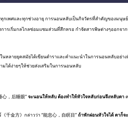
บทุกเพศและทุกช่วงอายุ การนอนหลับเป็นกิจวัตรที่สำคัญของมนุษย์
วมถึงการเริ่มกลไกลซ่อมแซมส่วนที่สึกหรอ กำจัดสารพิษต่างๆออกจ
 ในหลายยุคสมัยได้เขียนตำราและคำแนะนำในการนอนหลับอย่างมี
ตามได้ง่ายๆให้ช่วยส่งเสริมในการนอนหลับ
诀》“先睡心，后睡眼”
จะนอนให้หลับ ต้องทำให้หัวใจหลับก่อนจึงหลับตา
ค
ในคัมภีร์《千金方》กล่าวว่า “能息心，自瞑目”
ถ้าพักผ่อนหัวใจได้ ตาก็จ