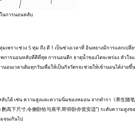
่วยในการนอนหลับ
มเพราะช่วง 5 ทุ่ม ถึง ตี 1 เป็นช่วงเวลาที่ อินหยางมีการแลกเปลี่ยน
ิภาพการนอนหลับที่ดีที่สุด การนอนดึก ธาตุน้ำของไตจะพร่อง หั
านอนเวลาเดิมทุกวันเพื่อให้เป็นกิจวัตรจะช่วยให้เข้านอนได้ง่ายขึ้
นอนหลับได้ เช่น ความสูงและความนิ่มของหมอน จากตำรา《养生随笔
) 酌高下尺寸,令侧卧恰与肩平,即仰卧亦觉安适”) ระดับความสูงของหมอนที่
่มจนเกินไป