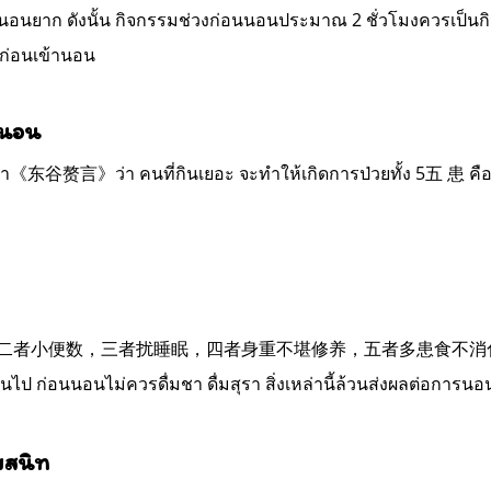
นอนยาก ดังนั้น กิจกรรมช่วงก่อนนอนประมาณ 2 ชั่วโมงควรเป็นกิจ
วก่อนเข้านอน
านอน
ตำรา《东谷赘言》ว่า คนที่กินเยอะ จะทำให้เกิดการป่วยทั้ง 5五 患 คื
一者大便数，二者小便数，三者扰睡眠，四者身重不堪修养，五者多患食不消化”) ซึ่งการน
นไป ก่อนนอนไม่ควรดื่มชา ดื่มสุรา สิ่งเหล่านี้ล้วนส่งผลต่อการนอ
บสนิท