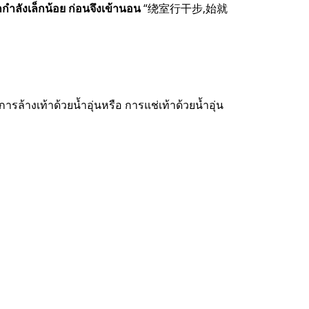
ำลังเล็กน้อย ก่อนจึงเข้านอน
“绕室行干步,始就
าด้วยน้ำอุ่นหรือ การแช่เท้าด้วยน้ำอุ่น