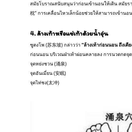
สมัยโบราณสนับสนุนว่าก่อนเข้านอนให้เดิน สมั
枕” การเคลื่อนไหวเล็กน้อยช่วยให้สามารถเข้านอ
4. ล้างเท้าหรือแช่เท้าด้วยน้ำอุ่น
ซูตงโพ (苏东坡) กล่าวว่า
“ล้างเท้าก่อนนอน ถึงเตีย
ก่อนนอน บริเวณฝ่าเท้าผ่อนคลายลง การนวดกดจุดกร
จุดหย่งชวน (涌泉)
จุดอันเมี่ยน (安眠)
จุดไท่ชง(太冲)