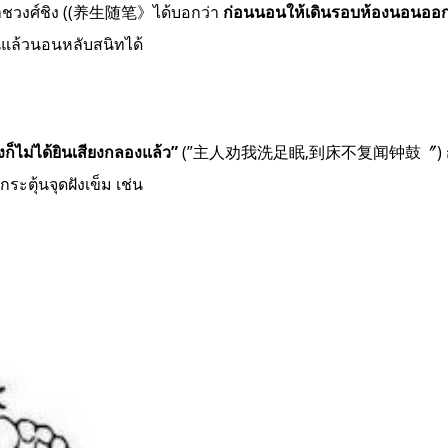
ยราชวงศ์ชิง ((养生随笔》ได้บอกว่า
ก่อนนอนให้เดินรอบห้องนอนออกก
นแล้วนอนหลับสนิทได้
งก็ไม่ได้ยินเสียงกลองแล้ว”
(”主人劝我洗足眠,到床不复闻钟鼓〞) การล้างเท้
ะตุ้นจุดฝังเข็ม เช่น