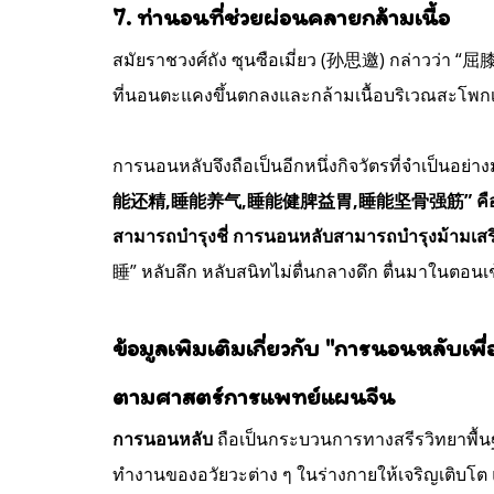
7. ท่านอนที่ช่วยผ่อนคลายกล้ามเนื้อ
สมัยราชวงศ์ถัง ซุนซือเมี่ยว (孙思邀) กล่าว
ที่นอนตะแคงขึ้นตกลงและกล้ามเนื้อบริเวณสะโพก
การนอนหลับจึงถือเป็นอีกหนึ่งกิจวัตรที่จำเป็นอ
能还精,睡能养气,睡能健脾益胃,睡能坚骨强筋” คือ”การฟื้นฟูร่
สามารถบำรุงชี่ การนอนหลับสามารถบำรุงม้ามเส
睡” หลับลึก หลับสนิทไม่ตื่นกลางดึก ตื่นมาในตอน
ข้อมูลเพิมเติมเกี่ยวกับ "การนอนหลับเพื
ตามศาสตร์การแพทย์แผนจีน
การนอนหลับ
ถือเป็นกระบวนการทางสรีรวิทยาพื้นฐ
ทำงานของอวัยวะต่าง ๆ ในร่างกายให้เจริญเติบโต 