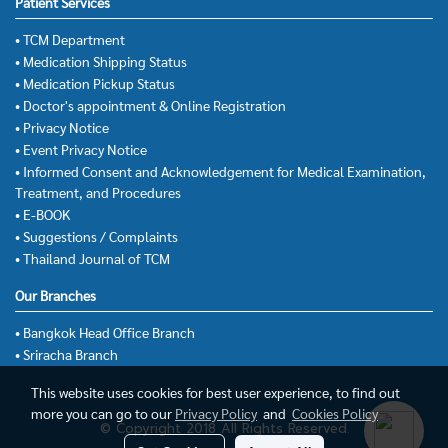
Patient Services
• TCM Department
• Medication Shipping Status
• Medication Pickup Status
• Doctor's appointment & Online Registration
• Privacy Notice
• Event Privacy Notice
• Informed Consent and Acknowledgement for Medical Examination,
Treatment, and Procedures
• E-BOOK
• Suggestions / Complaints
• Thailand Journal of TCM
Our Branches
• Bangkok Head Office Branch
• Sriracha Branch
This website uses cookies for best user experience, to find out
more you can go to our
Privacy Policy
and
Cookies Policy
© Copyright 2018 All Rights Reserved.