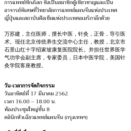
การแพทย์ชี่กงโลก ซึ่งเป็นสมาชิกผู้เชี่ยวชาญและเป็น
อาจารย์พิเศษที่วิทยาลัยการแพทย์แผนจีนแห่งประเทศ
ญี่ปุ่นและสถาบันฝังเข็มแห่งประเทศอเมริกาอีกด้วย
万苏建，主任医师，擅长中医，针灸，正骨，导引医
术。现任北京传统养生交流中心主任，教授，北京市
石景山红十字绍家坡康复医院院长。并担任世界医学
气功学会副主席，专家委员，日本中医学院，美国针
灸学院客座教授。
วัน-เวลาการจัดกิจกรรม
วันอาทิตย์ที่ 17 มีนาคม 2562
เวลา 16.00 – 18.00 น.
ห้องประชุมใหญ่ชั้น 8
คลินิกหัวเฉียวแพทย์แผนจีน (กรุงเทพฯ)