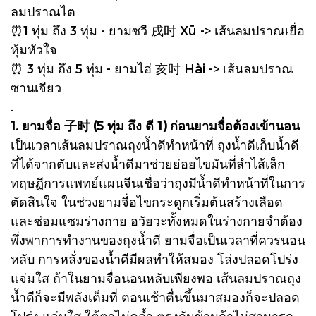
ลมปราณไต
⏰1 ทุ่ม ถึง 3 ทุ่ม - ยามซวี 戌时 Xū -> เส้นลมปราณเยื่อ
หุ้มหัวใจ
⏰ 3 ทุ่ม ถึง 5 ทุ่ม - ยามไฮ่ 亥时 Hài -> เส้นลมปราณ
ซานเจียว
.
1. ยามจื่อ 子时 (5 ทุ่ม ถึง ตี 1) ก่อนยามจื่อต้องเข้านอน
เป็นเวลาเส้นลมปราณถุงน้ำดีทำหน้าที่ ถุงน้ำดีเก็บน้ำดี
ที่ได้จากตับและส่งน้ำดีมาช่วยย่อยไขมันที่ลำไส้เล็ก
ทฤษฏีการแพทย์แผนจีนเชื่อว่าถุงมีน้ำดีทำหน้าที่ในการ
ตัดสินใจ ในช่วงยามจื่อไขกระดูกเริ่มต้นสร้างเลือด
และซ่อมแซมร่างกาย อวัยวะทั้งหมดในร่างกายจำต้อง
พึ่งพาการทำงานของถุงน้ำดี ยามจื่อเป็นเวลาที่ควรนอน
หลับ การหลั่งของน้ำดีมีผลทำให้สมอง โล่งปลอดโปร่ง
แจ่มใส ถ้าในยามจื่อนอนหลับเพียงพอ เส้นลมปราณถุง
น้ำดีก็จะมีพลังเต็มที่ ตอนเช้าตื่นขึ้นมาสมองก็จะปลอด
โปร่ง แจ่มใส ใต้ตาไม่คล้ำ ตรงกันข้ามถ้าไม่สามารถ