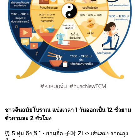
ชาวจีนสมัยโบราณ แบ่งเวลา 1 วันออกเป็น 12 ชั่วยาม
ชั่วยามละ 2 ชั่วโมง
⏰ 5 ทุ่ม ถึง ตี 1 - ยามจื่อ 子时 Zi -> เส้นลมปราณถุง