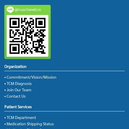
@huachiewtcm
Organization
• Commitment/Vision/Mission
• TCM Diagnosis
• Join Our Team
• Contact Us
Patient Services
• TCM Department
• Medication Shipping Status