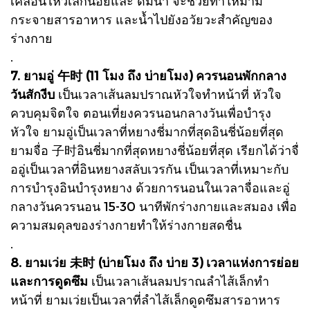
เคลื่อนไหวเล็กน้อยและ ดื่มน้ำ จะช่วยทำให้ม้าม
กระจายสารอาหาร และน้ำไปยังอวัยวะสำคัญของ
ร่างกาย
.
7. ยามอู่ 午时 (11 โมง ถึง บ่ายโมง) ควรนอนพักกลาง
วันสักงีบ
เป็นเวลาเส้นลมปราณหัวใจทำหน้าที่ หัวใจ
ควบคุมจิตใจ ตอนเที่ยงควรนอนกลางวันเพื่อบำรุง
หัวใจ ยามอู่เป็นเวลาที่หยางชี่มากที่สุดอินชี่น้อยที่สุด
ยามจื่อ 子时อินชี่มากที่สุดหยางชี่น้อยที่สุด เรียกได้ว่าจื่
ออู่เป็นเวลาที่อินหยางสลับเวรกัน เป็นเวลาที่เหมาะกับ
การบำรุงอินบำรุงหยาง ด้วยการนอนในเวลาจื่อและอู่
กลางวันควรนอน 15-30 นาทีพักร่างกายและสมอง เพื่อ
ความสมดุลของร่างกายทำให้ร่างกายสดชื่น
.
8. ยามเว่ย 未时 (บ่ายโมง ถึง บ่าย 3) เวลาแห่งการย่อย
และการดูดซึม
เป็นเวลาเส้นลมปราณลำไส้เล็กทำ
หน้าที่ ยามเว่ยเป็นเวลาที่ลำไส้เล็กดูดซึมสารอาหาร