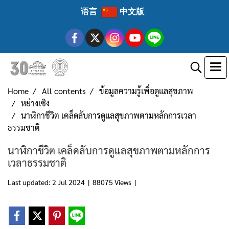
语言
中文版
Home
All contents
ข้อมูลความรู้เพื่อดูแลสุขภาพ
หย่างเซิง
นาฬิกาชีวิต เคล็ดลับการดูแลสุขภาพตามหลักการเวลา
ธรรมชาติ
นาฬิกาชีวิต เคล็ดลับการดูแลสุขภาพตามหลักการ
เวลาธรรมชาติ
Last updated: 2 Jul 2024
|
88075 Views
|