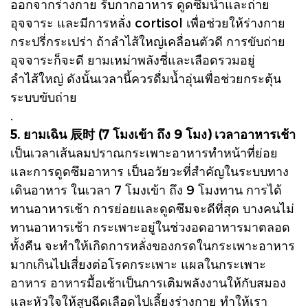
ออกจากร่างกาย รับกากอาหาร ดูดซึมน้ำและถ่าย
อุจจาระ และมีการหลั่ง cortisol เพื่อช่วยให้ร่างกาย
กระปรี่กระเปร่า ถ้าลำไส้ใหญ่เคลื่อนตัวดี การขับถ่าย
อุจจาระก็จะดี ยามเหม่าพลังชี่และเลือดรวมอยู่
ลำไส้ใหญ่ ดังนั้นเวลานี้ควรดื่มน้ำอุ่นเพื่อช่วยกระตุ้น
ระบบขับถ่าย
.
5. ยามเฉิน 辰时 (7 โมงเข้า ถึง 9 โมง) เวลาอาหารเช้า
เป็นเวลาเส้นลมปราณกระเพาะอาหารทำหน้าที่ย่อย
และการดูดซึมอาหาร เป็นอวัยวะที่สำคัญในระบบทาง
เดินอาหาร ในเวลา 7 โมงเข้า ถึง 9 โมงทาน การได้
ทานอาหารเช้า การย่อยและดูดซึมจะดีที่สุด บางคนไม่
ทานอาหารเช้า กระเพาะอยู่ในช่วงอดอาหารมาตลอด
ทั้งคืน จะทำให้เกิดการหลั่งของกรดในกระเพาะอาหาร
มากเกินไปเสี่ยงต่อโรคกระเพาะ แผลในกระเพาะ
อาหาร อาหารมื้อเช้าเป็นการเติมพลังงานให้กับสมอง
และหัวใจให้สูบฉีดเลือดไปเลี้ยงร่างกาย ทำให้เรา