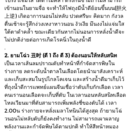
เข้านอนในยามจื่อ จะทำให้ไฟถุงมีน้ำดีย้อนขึ้นบน(胆火
上逆) เกิดอาการนอนไม่หลับ ปวดศรีษะ คิดมาก กังวล
ตื่นเช้าจะรู้สึกง่วงเหงาหาวนอน งัวเงีย มึนงงไม่แจ่มใส
ใต้ตาดำคล้ำ ขณะเดียวกันหากไม่นอนการหลั่งน้ำดีจะ
ไม่ปกติง่ายต่อการเกิดโรคนิ่วในถุงน้ำดี
.
2. ยามโฉ่ว 丑时 (ตี 1 ถึง ตี 3) ต้องนอนให้หลับสนิท
เป็นเวลาเส้นลมปราณตับทำหน้าที่กำจัดสารพิษใน
ร่างกาย ลดระดับน้ำตาลในเลือดโดยนำมาสังเคราะห์
และเก็บสะสมในรูปไกลโคเจน และสร้างน้ำดีมาเก็บไว้
ที่ถุงน้ำดีการแพทย์แผนจีนเชื่อว่าตับเก็บกักเลือด เวลา
คนเรานอนเลือดจะเก็บที่ตับ ในเวลานอนหลับสนิทเลือด
ไหลเวียนมาที่ตับสามารถเพิ่มพลังชี่ของตับได้ เวลา
2.00น ร่างกายจะหลั่งเมลาโทนินได้สูงสุด ถ้ายามโฉ่
วนอนไม่หลับตับก็ยังคงทำงาน ไม่สามารถเผาผลาญ
พลังงานและกำจัดพิษได้ตามปกติ ทำให้สีหน้าหมอง