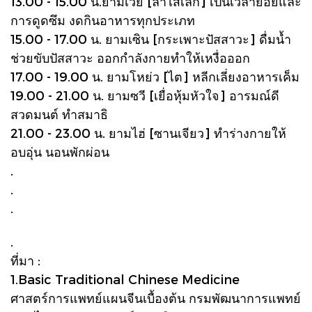
13.00 - 15.00 น.ยามเว่ย [ลำไส้เล็ก] เป็นเวลาย่อยและ
การดูดซึม งดกินอาหารทุกประเภท
15.00 - 17.00 น. ยามเซิน [กระเพาะปัสสาวะ] ดื่มน้ำ
ช่วยขับปัสสาวะ ออกกำลังกายทำให้เหงื่อออก
17.00 - 19.00 น. ยามโหย่ว [ไต] หลีกเลี่ยงอาหารเค็ม
19.00 - 21.00 น. ยามซวี [เยื่อหุ้มหัวใจ] อารมณ์ดี
สวดมนต์ ทำสมาธิ
21.00 - 23.00 น. ยามไฮ่ [ซานเจียว] ทำร่างกายให้
อบอุ่น นอนพักผ่อน
.
.
.
.
ที่มา :
1.Basic Traditional Chinese Medicine
ศาสตร์การแพทย์แผนจีนเบื้องต้น กรมพัฒนาการแพทย์