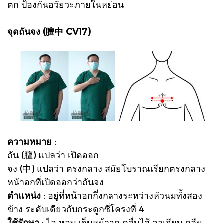
ตก ป้องกันอวัยวะภายในหย่อน
จุดถันจง (膻中 CV17)
ความหมาย
:
ถัน (膻) แปลว่า เปิดออก
จง (中) แปลว่า ตรงกลาง สมัยโบราณเรียกตรงกลาง
หน้าอกที่เปิดออกว่าถันจง
ตำแหน่ง
: อยู่ที่หน้าอกกึ่งกลางระหว่างหัวนมทั้งสอง
ข้าง ระดับเดียวกับกระดูกซี่โครงที่ 4
ใช้รักษา
: ไอ หอบ เจ็บหน้าอก คลื่นไส้ อาเจียน กลืน