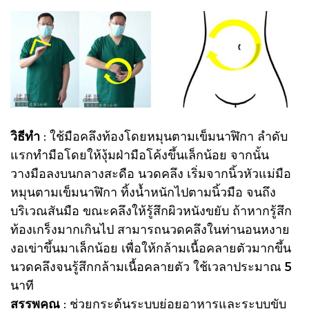
วิธีทำ
: ใช้มือคลึงท้องโดยหมุนตามเข็มนาฬิกา ลำดับ
แรกทำมือโดยให้งุ้มฝ่ามือโค้งขึ้นเล็กน้อย จากนั้น
วางมือลงบนกลางสะดือ นวดคลึง เริ่มจากนิ้วหัวแม่มือ
หมุนตามเข็มนาฬิกา ทิ้งน้ำหนักไปตามนิ้วมือ จนถึง
บริเวณสันมือ ขณะคลึงให้รู้สึกผิวหนังขยับ ถ้าหากรู้สึก
ท้องเกร็งมากเกินไป สามารถนวดคลึงในท่านอนหงาย
งอเข่าขึ้นมาเล็กน้อย เพื่อให้กล้ามเนื้อคลายตัวมากขึ้น
นวดคลึงจนรู้สึกกล้ามเนื้อคลายตัว ใช้เวลาประมาณ 5
นาที
สรรพคุณ
: ช่วยกระตุ้นระบบย่อยอาหารและระบบขับ