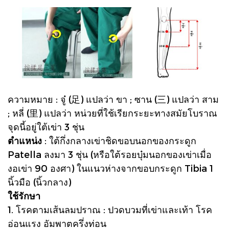
ความหมาย : จู๋ (足) แปลว่า ขา ; ซาน (三) แปลว่า สาม
; หลี่ (里) แปลว่า หน่วยที่ใช้เรียกระยะทางสมัยโบราณ
จุดนี้อยู่ใต้เข่า 3 ชุ่น
ตำแหน่ง
: ใต้กึ่งกลางเข่าชิดขอบนอกของกระดูก
Patella ลงมา 3 ชุ่น (หรือใต้รอยบุ๋มนอกของเข่าเมื่อ
งอเข่า 90 องศา) ในแนวห่างจากขอบกระดูก Tibia 1
นิ้วมือ (นิ้วกลาง)
ใช้รักษา
1. โรคตามเส้นลมปราณ : ปวดบวมที่เข่าและเท้า โรค
อ่อนแรง อัมพาตครึ่งท่อน