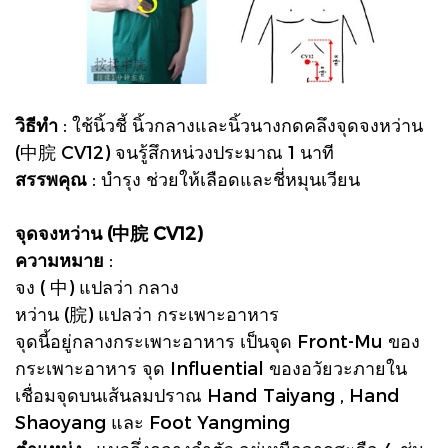
วิธีทำ
: ใช้นิ้วชี้ นิ้วกลางและนิ้วนางกดคลึงจุดจงหว่าน
(中脘 CV12) จนรู้สึกหน่วงประมาณ 1 นาที
สรรพคุณ
: บำรุง ช่วยให้เลือดและชี่หมุนเวียน
จุดจงหว่าน (中脘 CV12)
ความหมาย
:
จง ( 中) แปลว่า กลาง
หว่าน (脘) แปลว่า กระเพาะอาหาร
จุดนี้อยู่กลางกระเพาะอาหาร เป็นจุด Front-Mu ของ
กระเพาะอาหาร จุด Influential ของอวัยวะภายใน
เชื่อมจุดบนเส้นลมปราณ Hand Taiyang , Hand
Shaoyang และ Foot Yangming