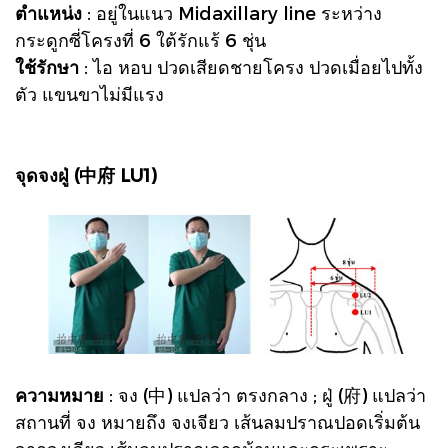
ตำแหน่ง
: อยู่ในแนว Midaxillary line ระหว่าง
กระดูกซี่โครงที่ 6 ใต้รักแร้ 6 ชุ่น
ใช้รักษา
: ไอ หอบ ปวดเสียดชายโครง ปวดเมื่อยไปทั้ง
ตัว แขนขาไม่มีแรง
จุดจงฝู่ (中府 LU1)
ความหมาย
: จง (中) แปลว่า ตรงกลาง ; ฝู่ (府) แปลว่า
สถานที่ จง หมายถึง จงเจียว เส้นลมปราณปอดเริ่มต้น