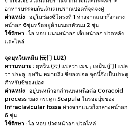
จากจงเจียว เส้นลมปราณจากม้ามและกระเพราะ
อาหารบรรจบกับเส้นลมปราณปอดที่จุดจงฝู่
ตำแหน่ง
: อยู่ในช่องซี่โครงที่ 1 ห่างจากแนวกึ่งกลาง
หน้าอก 6ชุ่นหรืออยู่ด้านนอกหัวนม 2 ชุ่น
ใช้รักษา
: ไอ หอบ แน่นหน้าอก เจ็บหน้าอก ปวดหลัง
และไหล่
จุดยฺหวินเหมิน (云门 LU2)
ความหมาย
: ยฺหวิน (云) แปลว่า เมฆ ; เหมิน (门) แปล
ว่า ประตู ยฺหวิน หมายถึง ชี่ของปอด จุดนี้จึงเป็นประตู
สำหรับชี่ของปอด
ตำแหน่ง
: อยู่บนหน้าอกส่วนบนเหนือต่อ Coracoid
process ของ กระดูก Scapula ในรอยบุ๋มของ
Infraclavicular fossa ห่างจากแนวกึ่งกลางหน้าอก
6 ชุ่น
ใช้รักษา
: ไอ หอบ ปวดหน้าอก ปวดไหล่