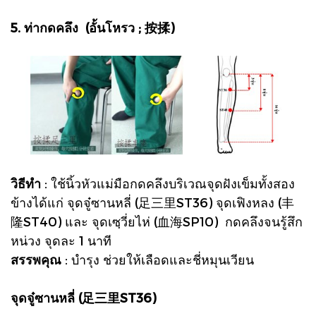
5. ท่ากดคลึง (อั้นโหรว ; 按揉)
วิธีทำ
: ใช้นิ้วหัวแม่มือกดคลึงบริเวณจุดฝังเข็มทั้งสอง
ข้างได้แก่ จุดจู๋ซานหลี่ (足三里ST36) จุดเฟิงหลง (丰
隆ST40) และ จุดเซฺวี่ยไห่ (血海SP10) กดคลึงจนรู้สึก
หน่วง จุดละ 1 นาที
สรรพคุณ
: บำรุง ช่วยให้เลือดและชี่หมุนเวียน
จุดจู๋ซานหลี่ (足三里ST36)