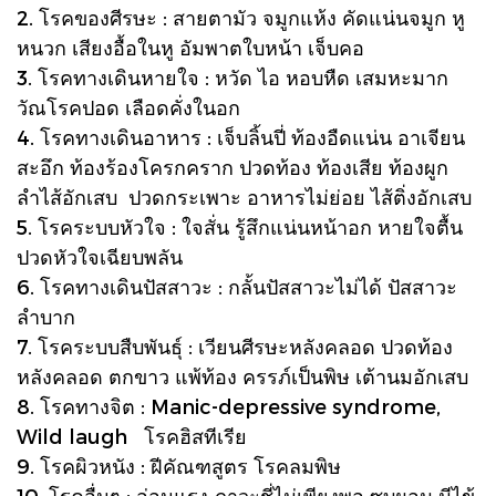
2. โรคของศีรษะ : สายตามัว จมูกแห้ง คัดแน่นจมูก หู
หนวก เสียงอื้อในหู อัมพาตใบหน้า เจ็บคอ
3. โรคทางเดินหายใจ : หวัด ไอ หอบหืด เสมหะมาก
วัณโรคปอด เลือดคั่งในอก
4. โรคทางเดินอาหาร : เจ็บลิ้นปี่ ท้องอืดแน่น อาเจียน
สะอึก ท้องร้องโครกคราก ปวดท้อง ท้องเสีย ท้องผูก
ลำไส้อักเสบ ปวดกระเพาะ อาหารไม่ย่อย ไส้ติ่งอักเสบ
5. โรคระบบหัวใจ : ใจสั่น รู้สึกแน่นหน้าอก หายใจตื้น
ปวดหัวใจเฉียบพลัน
6. โรคทางเดินปัสสาวะ : กลั้นปัสสาวะไม่ได้ ปัสสาวะ
ลำบาก
7. โรคระบบสืบพันธุ์ : เวียนศีรษะหลังคลอด ปวดท้อง
หลังคลอด ตกขาว แพ้ท้อง ครรภ์เป็นพิษ เต้านมอักเสบ
8. โรคทางจิต : Manic-depressive syndrome,
Wild laugh โรคฮิสทีเรีย
9. โรคผิวหนัง : ฝีคัณฑสูตร โรคลมพิษ
10. โรคอื่นๆ : อ่อนแรง ภาวะชี่ไม่เพียงพอ ซูบผอม มีไข้