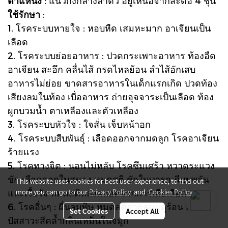
ตำแหน่ง
: แนวกึ่งกลางลำตัว อยู่เหนือจากสะดือ 4 ชุ่น
ใช้รักษา
:
1. โรคระบบหายใจ : หอบหืด เสมหะมาก อาเจียนเป็น
เลือด
2. โรคระบบย่อยอาหาร : ปวดกระเพาะอาหาร ท้องอืด
อาเจียน สะอึก คลื่นไส้ กรดไหลย้อน ลำไส้อักเสบ
อาหารไม่ย่อย ขาดสารอาหารในเด็กแรกเกิด ปวดท้อง
เสียงลมในท้อง เบื่ออาหาร ถ่ายอุจจาระเป็นเลือด ท้อง
ผูกบวมน้ำ ตาเหลืองและตัวเหลือง
3. โรคระบบหัวใจ : ใจสั่น เจ็บหน้าอก
4. โรคระบบสืบพันธุ์ : เลือดออกจากมดลูก โรคอาเจียน
ร้ายแรง
5. โรคทางจิต : นอนไม่หลับ โรคซึมเศร้า หวาดระแวง
ชัก เลือดออกในสมอง หมดสติ ชักในทารกเฉียบพลัน
This website uses cookies for best user experience, to find out
more you can go to our
Privacy Policy
and
Cookies Policy
และเรื้อรัง หมดสติหลังคลอดจากการเสียเลือดมาก
6. โรคอื่นๆ : ผื่นลมพิษ หมดสติจากลมฤดูร้อน มีไข้
Set Cookies
Accept All
ปัสสาวะสีคล้ำกลิ่นเหม็นในจมูก