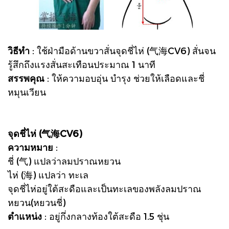
วิธีทำ
: ใช้ฝ่ามือด้านขวาสั่นจุดชี่ไห่ (气海CV6) สั่นจน
รู้สึกถึงแรงสั่นสะเทือนประมาณ 1 นาที
สรรพคุณ
: ให้ความอบอุ่น บำรุง ช่วยให้เลือดและชี่
หมุนเวียน
จุดชี่ไห่ (气海CV6)
ความหมาย
:
ชี่ (气) แปลว่าลมปราณหยวน
ไห่ (海) แปลว่า ทะเล
จุดชี่ไห่อยู่ใต้สะดือและเป็นทะเลของพลังลมปราณ
หยวน(หยวนชี่)
ตำแหน่ง
: อยู่กึ่งกลางท้องใต้สะดือ 1.5 ชุ่น