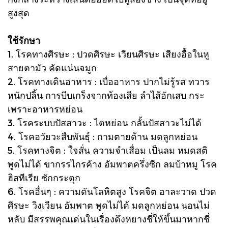
สูงสุด
ใช้รักษา
1. โรคทางศีรษะ : ปวดศีรษะ เวียนศีรษะ เสียงอื้อในหู
สายตามัว คัดแน่นจมูก
2. โรคทางเดินอาหาร : เบื่ออาหาร ปากไม่รู้รส ทวาร
หนักปลิ้น การบีบเกร็งจากท้องเสีย ลำไส้อักเสบ กระ
เพราะอาหารหย่อน
3. โรคระบบปัสสาวะ : ไตหย่อน กลั้นปัสสาวะไม่ได้
4. โรคอวัยวะสืบพันธุ์ : กามตายด้าน มดลูกหย่อน
5. โรคทางจิต : ใจสั่น ความจำเสื่อม เป็นลม หมดสติ
พูดไม่ได้ ขากรรไกรค้าง อัมพาตครึ่งซีก ลมบ้าหมู โรค
ฮิสทีเรีย ชักกระตุก
6. โรคอื่นๆ : ความดันโลหิตสูง โรคจิต อาละวาด ปวด
ศีรษะ วิงเวียน อัมพาต พูดไม่ได้ มดลูกหย่อน นอนไม่
หลับ มีสรรพคุณเด่นในเรื่องดึงหยางชี่ให้ขึ้นมาหากชี่