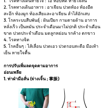
1. โรคทางเดินหายใจ : ไอ หอบหืด หายใจสั้น
2. โรคทางเดินอาหาร : อาเจียน ปวดท้อง ท้องอืด
สะอึก ท้องผูก ท้องเสียและอาเจียน ลำไส้อักเสบ
3. โรคระบบสืบพันธุ์ : ฝันเปียก กามตายด้าน อาการ
หลั่งเร็ว เป็นหมัน ประจำเดือนมาไม่ปกติ ประจำเดือน
ขาด ปวดประจำเดือน มดลูกหย่อน รกค้าง ตกขาว
4. โรคทางจิต
5. โรคอื่นๆ : ไส้เลื่อน ปวดเอว ปวดรอบสะดือ มือเท้า
เย็น หายใจตื้น
การปรับเพิ่มลดจุดตามอาการ
อ่อนเพลีย
1. ท่าฝ่ามือสั่น (จ่างเจิ้น ; 掌振)