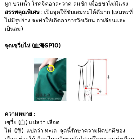
ผูก บวมน้ำ โรคจิตอาละวาด ลมชัก เมื่อยขาไม่มีแรง
สรรพคุณพิเศษ
: เป็นจุดใช้ขับเสมหะได้ดีมาก (เสมหะที่
ไม่มีรูปร่าง จะทำให้เกิดอาการวิงเวียน อาเจียนและ
เป็นลม)
จุดเซฺวี่ยไห่ (血海SP10)
ความหมาย
:
เซฺวี่ย (血) แปลว่า เลือด
ไห่ (海) แปลว่า ทะเล จุดนี้รักษาความผิดปกติของ
เลือด ช่วยให้เลือดไหลเวียนกลับไปอยู่ในทะเลแห่งเลือด