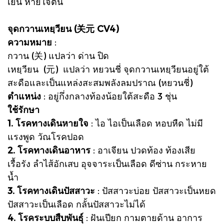
เย็น หายใจตื้น
จุดกวานเหยฺวียน (关元 CV4)
ความหมาย
:
กวาน (关) แปลว่า ด่าน ปิด
เหยฺวียน (元) แปลว่า หยวนชี่ จุดกวานเหยฺวียนอยู่ใต้
สะดือและเป็นแหล่งสะสมพลังลมปราณ (หยวนชี่)
ตำแหน่ง
: อยู่กึ่งกลางท้องน้อยใต้สะดือ 3 ชุ่น
ใช้รักษา
1. โรคทางเดินหายใจ
: ไอ ไอเป็นเลือด หอบหืด ไม่มี
แรงพูด วัณโรคปอด
2. โรคทางเดินอาหาร
: อาเจียน ปวดท้อง ท้องเสีย
เรื้อรัง ลำไส้อักเสบ อุจจาระเป็นเลือด ดีซ่าน กระหาย
น้ำ
3. โรคทางเดินปัสสาวะ
: ปัสสาวะบ่อย ปัสสาวะเป็นหยด
ปัสสาวะเป็นเลือด กลั้นปัสสาวะไม่ได้
4. โรคระบบสืบพันธุ์
: ฝันเปียก กามตายด้าน อาการ