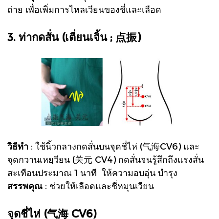
ถ่าย เพื่อเพิ่มการไหลเวียนของชี่และเลือด
3. ท่ากดสั่น (เตี่ยนเจิ้น ; 点振)
วิธีทำ
: ใช้นิ้วกลางกดสั่นบนจุดชี่ไห่ (气海CV6) และ
จุดกวานเหยฺวียน (关元 CV4) กดสั่นจนรู้สึกถึงแรงสั่น
สะเทือนประมาณ 1 นาที ให้ความอบอุ่น บำรุง
สรรพคุณ
: ช่วยให้เลือดและชี่หมุนเวียน
จุดชี่ไห่ (气海 CV6)