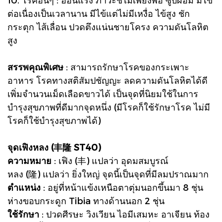
ต่อเนื่องเป็นเวลานาน มีไข้แต่ไม่มีเหงื่อ ไข้สูง ชัก
กระตุก ไส้เลื่อน ปวดตึงแน่นชายโครง ความดันโลหิต
สูง
สรรพคุณพิเศษ
: สามารถรักษาโรคของกระเพาะ
อาหาร โรคทางสติสัมปชัญญะ ลดความดันโลหิตได้ดี
เพิ่มจำนวนเม็ดเลือดขาวได้ เป็นจุดที่นิยมใช้ในการ
บำรุงสุขภาพที่ดีมากจุดหนึ่ง (มีโรคก็ใช้รักษาโรค ไม่มี
โรคก็ใช้บำรุงสุขภาพได้)
จุดเฟิงหลง (丰隆 ST40)
ความหมาย
: เฟิง (丰) แปลว่า อุดมสมบูรณ์
หลง (隆) แปลว่า ยิ่งใหญ่ จุดนี้เป็นจุดที่มีลมปราณมาก
ตำแหน่ง
: อยู่ที่หน้าแข้งเหนือตาตุ่มนอกขึ้นมา 8 ชุ่น
ห่างขอบกระดูก Tibia ทางด้านนอก 2 ชุ่น
ใช้รักษา
: ปวดศีรษะ วิงเวียน ไอมีเสมหะ อาเจียน ท้อง