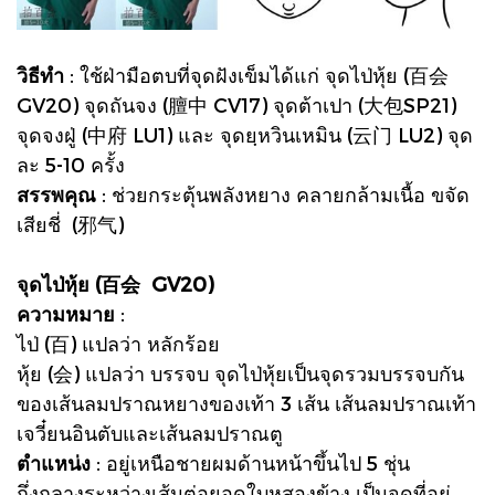
วิธีทำ
: ใช้ฝ่ามือตบที่จุดฝังเข็มได้แก่ จุดไป่หุ้ย (百会
GV20) จุดถันจง (膻中 CV17) จุดต้าเปา (大包SP21)
จุดจงฝู่ (中府 LU1) และ จุดยฺหวินเหมิน (云门 LU2) จุด
ละ 5-10 ครั้ง
สรรพคุณ
: ช่วยกระตุ้นพลังหยาง คลายกล้ามเนื้อ ขจัด
เสียชี่ (邪气)
จุดไป่หุ้ย (百会 GV20)
ความหมาย
:
ไป่ (百) แปลว่า หลักร้อย
หุ้ย (会) แปลว่า บรรจบ จุดไป่หุ้ยเป็นจุดรวมบรรจบกัน
ของเส้นลมปราณหยางของเท้า 3 เส้น เส้นลมปราณเท้า
เจวี๋ยนอินตับและเส้นลมปราณตู
ตำแหน่ง
: อยู่เหนือชายผมด้านหน้าขึ้นไป 5 ชุ่น
กึ่งกลางระหว่างเส้นต่อยอดใบหูสองข้าง เป็นจุดที่อยู่