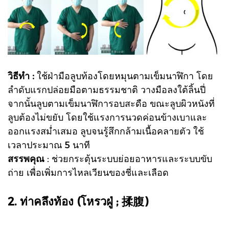
วิธีทำ :
ใช้ฝ่ามือลูบท้องโดยหมุนตามเข็มนาฬิกา โดย
ลำดับแรกปล่อยมือตามธรรมชาติ วางมือลงใต้ลิ้นปี่
จากนั้นลูบตามเข็มนาฬิการอบสะดือ ขณะลูบผิวหนังที่
ลูบต้องไม่ขยับ โดยใช้แรงการนวดค่อนข้างเบาและ
ออกแรงสม่ำเสมอ ลูบจนรู้สึกกล้ามเนื้อคลายตัว ใช้
เวลาประมาณ 5 นาที
สรรพคุณ
: ช่วยกระตุ้นระบบย่อยอาหารและระบบขับ
ถ่าย เพื่อเพิ่มการไหลเวียนของชี่และเลือด
2. ท่าคลึงท้อง (โหรวฝู่ ; 揉腹)