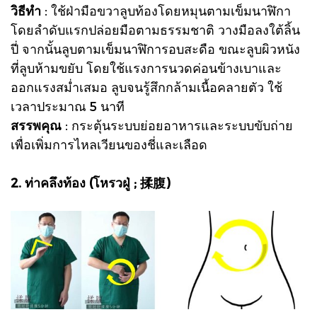
วิธีทำ
: ใช้ฝ่ามือขวาลูบท้องโดยหมุนตามเข็มนาฬิกา
โดยลำดับแรกปล่อยมือตามธรรมชาติ วางมือลงใต้ลิ้น
ปี่ จากนั้นลูบตามเข็มนาฬิการอบสะดือ ขณะลูบผิวหนัง
ที่ลูบห้ามขยับ โดยใช้แรงการนวดค่อนข้างเบาและ
ออกแรงสม่ำเสมอ ลูบจนรู้สึกกล้ามเนื้อคลายตัว ใช้
เวลาประมาณ 5 นาที
สรรพคุณ
: กระตุ้นระบบย่อยอาหารและระบบขับถ่าย
เพื่อเพิ่มการไหลเวียนของชี่และเลือด
2. ท่าคลึงท้อง (โหรวฝู่ ; 揉腹)