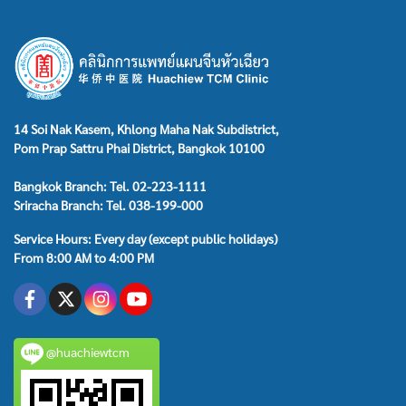
14 Soi Nak Kasem, Khlong Maha Nak Subdistrict,
Pom Prap Sattru Phai District, Bangkok 10100
Bangkok Branch: Tel. 02-223-1111
Sriracha Branch: Tel. 038-199-000
Service Hours: Every day (except public holidays)
From 8:00 AM to 4:00 PM
@huachiewtcm