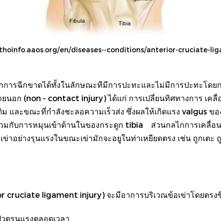
orthoinfo.aaos.org/en/diseases--conditions/anterior-cruciate-lig
ารฉีกขาดได้ทั้งในลักษณะทีมีการปะทะและไม่มีการปะทะโดยการ
นอก (non - contact injury) ได้แก่ การเปลี่ยนทิศทางการ เคลื่
เดิม และขณะที่กำลังชะลอความเร็วส่ง ซึ่งผลให้เกิดแรง valgus ของ
่วมกับการหมุนเข้าด้านในของกระดูก tibia ส่วนกลไกการเคลื่อ
ย่างรุนแรงในขณะเข่ามักจะอยูในท่าเหยียดตรง เช่น ถูกเตะ ถูกกร
erior cruciate ligament injury) จะมีอาการบริเวณข้อเข่าโดยตร
งปวดรุนแรงตลอดเวลา