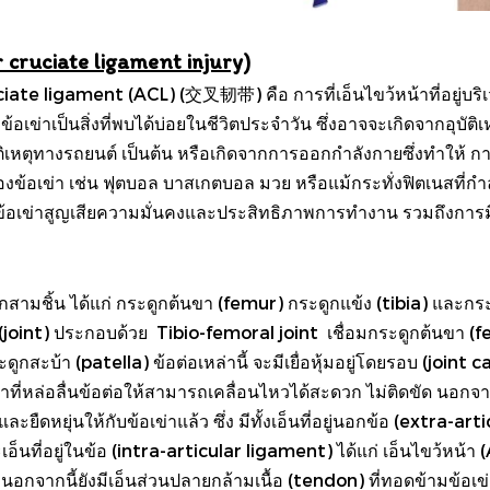
r cruciate ligament injury)
te ligament (ACL) (交叉韧带) คือ การที่เอ็นไขว้หน้าที่อยู่บริเ
เข่าเป็นสิ่งที่พบได้บ่อยในชีวิตประจำวัน ซึ่งอาจจะเกิดจากอุบัติ
ิเหตุทางรถยนต์ เป็นต้น หรือเกิดจากการออกกำลังกายซึ่งทำให้ กา
เข่า เช่น ฟุตบอล บาสเกตบอล มวย หรือแม้กระทั่งฟิตเนสที่กำลัง
ด ข้อเข่าสูญเสียความมั่นคงและประสิทธิภาพการทำงาน รวมถึงการ
สามชิ้น ได้แก่ กระดูกต้นขา (femur) กระดูกแข้ง (tibia) และกระ
่อ (joint) ประกอบด้วย Tibio-femoral joint เชื่อมกระดูกต้นขา (
ดูกสะบ้า (patella) ข้อต่อเหล่านี้ จะมีเยื่อหุ้มอยู่โดยรอบ (joi
้าที่หล่อลื่นข้อต่อให้สามารถเคลื่อนไหวได้สะดวก ไม่ติดขัด นอกจากจ
ละยืดหยุ่นให้กับข้อเข่าแล้ว ซึ่ง มีทั้งเอ็นที่อยู่นอกข้อ (extra-
็นที่อยู่ในข้อ (intra-articular ligament) ได้แก่ เอ็นไขว้หน้
อกจากนี้ยังมีเอ็นส่วนปลายกล้ามเนื้อ (tendon) ที่ทอดข้ามข้อเ