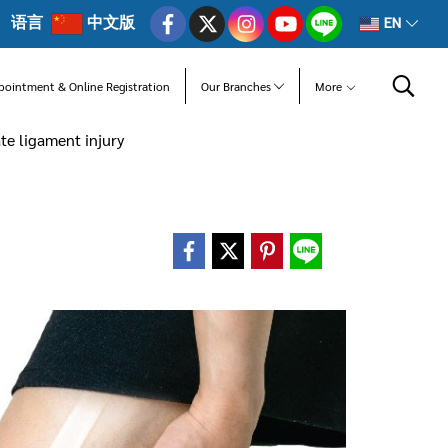
语言
中文版
EN
pointment & Online Registration
Our Branches
More
ate ligament injury