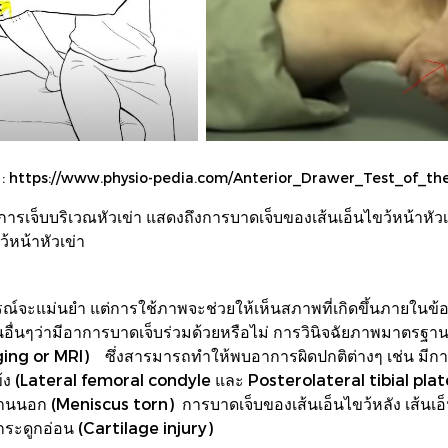
 : https://www.physio-pedia.com/Anterior_Drawer_Test_of_t
าการเจ็บบริเวณหัวเข่า แสดงถึงการบาดเจ็บของเส้นเอ็นไขว้หน้าห
้หน้าหัวเข่า
ะแม่นยำ แต่การใช้ภาพจะช่วยให้เห็นสภาพที่เกิดขึ้นภายในข้อเข
ื่นๆว่ามีอาการบาดเจ็บร่วมด้วยหรือไม่ การวินิจฉัยภาพมาตรฐานก
ing or MRI) ซึ่งสารมารถทำให้พบอาการผิดปกติต่างๆ เช่น มีกา
้ง (Lateral femoral condyle และ Posterolateral tibial plat
นนอก (Meniscus torn) การบาดเจ็บของเส้นเอ็นไขว้หลัง เส้นเ
ระดูกอ่อน (Cartilage injury)