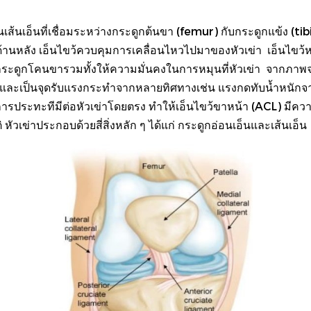
นเส้นเอ็นที่เชื่อมระหว่างกระดูกต้นขา (femur) กับกระดูกแข้ง (tib
ยู่ด้านหลัง เอ็นไขว้ควบคุมการเคลื่อนไหวไปมาของหัวเข่า เอ็นไ
ระดูกโคนขารวมทั้งให้ความมั่นคงในการหมุนที่หัวเข่า จากภาพจะเห
 และเป็นจุดรับแรงกระทำจากหลายทิศทางเช่น แรงกดทับน้ำหนักจา
ระทะทีมีต่อหัวเข่าโดยตรง ทำให้เอ็นไขว้ขาหน้า (ACL) มีความเสี
วเข่าประกอบด้วยสี่สิ่งหลัก ๆ ได้แก่ กระดูกอ่อนเอ็นและเส้นเอ็น