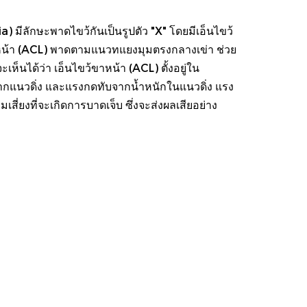
ia) มีลักษะพาดไขว้กันเป็นรูปตัว "X" โดยมีเอ็นไขว้
ขว้หน้า (ACL) พาดตามแนวทแยงมุมตรงกลางเข่า ช่วย
็นได้ว่า เอ็นไขว้ขาหน้า (ACL) ตั้งอยู่ใน
กแนวดิ่ง และแรงกดทับจากน้ำหนักในแนวดิ่ง แรง
่ยงที่จะเกิดการบาดเจ็บ ซึ่งจะส่งผลเสียอย่าง