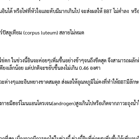
้ หรือไฟที่หัวใจและตับมีมากเกินไป จะส่งผลให้ BBT ไม่ต่ำลง หรือB
ปัสลูเทียม (corpus luteum) สลายไม่หมด
ตก ในช่วงนี้อินจะค่อยๆเพิ่มขึ้นอย่างช้าๆจนถึงขีดสุด จึงสามารถผลั
พียงเล็กน้อย แต่ปกติจะขยับขึ้นลงไม่เกิน 0.46 องศา
ะต่างๆและอินหยางขาดสมดุล ส่งผลให้อุณหภูมิไม่คงที่ทำให้BBTมีลั
ายมีฮอร์โมนแอนโดรเจน(androgen)สูงเกินไปหรือเกิดจากภาวะถุงน้ำใ
ด เนื่องจากมีการตกไข่ในช่วงนี้ ช่วงนี้อินที่ค่อยๆเพิ่มขึ้นได้เพิ่มจน