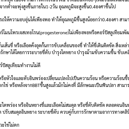
จากต่ำจะพุ่งสูงขึ้นภายใน1-2วัน อุณหภูมิจะสูงขึ้น0.4องศาขึ้นไป
วามอบอุ่นได้เพียงพอ ทำให้อุณหภูมิขึ้นสูงน้อยกว่า0.4องศา สามาร
โมนโพรเจสเทอโรน(progesterone)ไม่เพียงพอหรือคอร์ปัสลูเทียมพัฒ
ี่ หรือเลือดคั่งอุดกั้นการขับเคลื่อนของชี่ ทำให้ชี่เดินติดขัด สิ่งเหล
ถรักษาได้โดยการระบายชี่ตับ บำรุงไตหยาง บำรุงม้ามขับความชื้น ขับเคลื่
ัสลูเทียมทำงานไม่ดี
อหัวใจและตับอินพร่องเปลี่ยนแปลงไปเป็นความร้อน หรือความร้อนชื้
วงตกไข่ หรือหลังจากBBTขึ้นสูงแล้วมักไม่คงที่ มีลักษณะเป็นฟันปลา สา
่อง หรืออินหยางชี่และเลือดไม่สมดุล หรือชี่ตับติดขัด ตลอดจนอินหยางข
ต ปรับสมดุลอินหยาง ระบายชี่ตับ ควบคู่กับการรักษาตามอาการทางคลิน
ะไข่ไม่ตก