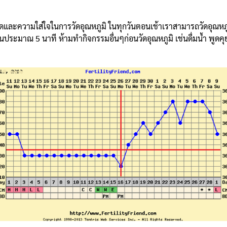
ความใส่ใจในการวัดอุณหภูมิ ในทุกวันตอนเช้าเราสามารถวัดอุณหภูมิไ
ะมาณ 5 นาที ห้ามทำกิจกรรมอื่นๆก่อนวัดอุณหภูมิ เช่นดื่มน้ำ พูดคุย ลุ