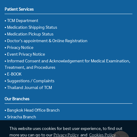
Patient Services
• TCM Department
• Medication Shipping Status
• Medication Pickup Status
• Doctor's appointment & Online Registration
• Privacy Notice
• Event Privacy Notice
• Informed Consent and Acknowledgement for Medical Examination,
Treatment, and Procedures
• E-BOOK
• Suggestions / Complaints
• Thailand Journal of TCM
Our Branches
• Bangkok Head Office Branch
• Sriracha Branch
This website uses cookies for best user experience, to find out
more you can go to our
Privacy Policy
and
Cookies Policy