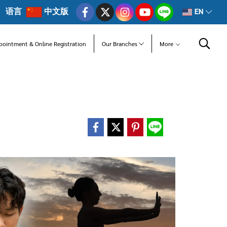
语言
中文版
EN
pointment & Online Registration
Our Branches
More