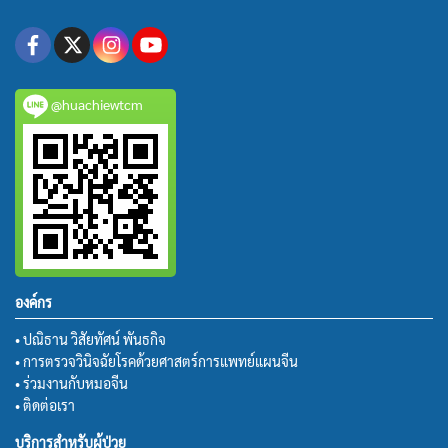
@huachiewtcm
องค์กร
• ปณิธาน วิสัยทัศน์ พันธกิจ
• การตรวจวินิจฉัยโรคด้วยศาสตร์การแพทย์แผนจีน
• ร่วมงานกับหมอจีน
• ติดต่อเรา
บริการสำหรับผู้ป่วย