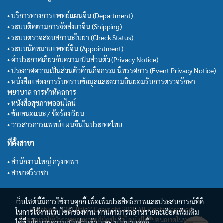
• บริการทางการแพทย์แผนจีน (Department)
• ระบบติดตามการจัดส่งยาจีน (Shipping)
• ระบบตรวจสอบสถานะใบยา (Check Status)
• ระบบนัดหมายแพทย์จีน (Appointment)
• คำประกาศเกี่ยวกับความเป็นส่วนตัว (Privacy Notice)
• ประกาศความเป็นส่วนตัวด้านกิจกรรม นิทรรศการ (Event Privacy Notice)
• หนังสือแสดงการรับทราบข้อมูลและความยินยอมรับการตรวจรักษา
พยาบาล การทำหัตถการ
• หนังสือสุขภาพออนไลน์
• ข้อเสนอแนะ / ข้อร้องเรียน
• วารสารการแพทย์แผนจีนในประเทศไทย
ที่ตั้งสาขา
• สำนักงานใหญ่ กรุงเทพฯ
• สาขาศรีราชา
เว็บไซต์นี้มีการใช้งานคุกกี้ เพื่อเพิ่มประสิทธิภาพและประสบการณ์ที่ดี
Huachiew TCM Clinic© Copyright 2018 All Rights Reserved.
ในการใช้งานเว็บไซต์ของท่าน ท่านสามารถอ่านรายละเอียดเพิ่มเติม
ไม่อนุญาตให้นำภาพของทางคลินิกฯไปใช้โดยไม่ได้รับอนุญาตในทุกกรณี
ได้ที่
นโยบายความเป็นส่วนตัว
และ
นโยบายคุกกี้