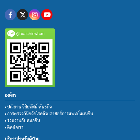
@huachiewtcm
องค์กร
• ปณิธาน วิสัยทัศน์ พันธกิจ
• การตรวจวินิจฉัยโรคด้วยศาสตร์การแพทย์แผนจีน
• ร่วมงานกับหมอจีน
• ติดต่อเรา
บริการสำหรับผู้ป่วย