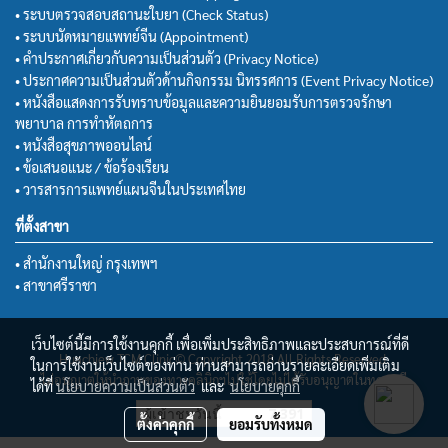
• ระบบตรวจสอบสถานะใบยา (Check Status)
• ระบบนัดหมายแพทย์จีน (Appointment)
• คำประกาศเกี่ยวกับความเป็นส่วนตัว (Privacy Notice)
• ประกาศความเป็นส่วนตัวด้านกิจกรรม นิทรรศการ (Event Privacy Notice)
• หนังสือแสดงการรับทราบข้อมูลและความยินยอมรับการตรวจรักษา
พยาบาล การทำหัตถการ
• หนังสือสุขภาพออนไลน์
• ข้อเสนอแนะ / ข้อร้องเรียน
• วารสารการแพทย์แผนจีนในประเทศไทย
ที่ตั้งสาขา
• สำนักงานใหญ่ กรุงเทพฯ
• สาขาศรีราชา
เว็บไซต์นี้มีการใช้งานคุกกี้ เพื่อเพิ่มประสิทธิภาพและประสบการณ์ที่ดี
Huachiew TCM Clinic© Copyright 2018 All Rights Reserved.
ในการใช้งานเว็บไซต์ของท่าน ท่านสามารถอ่านรายละเอียดเพิ่มเติม
ไม่อนุญาตให้นำภาพของทางคลินิกฯไปใช้โดยไม่ได้รับอนุญาตในทุกกรณี
ได้ที่
นโยบายความเป็นส่วนตัว
และ
นโยบายคุกกี้
ผู้เข้าชมวันนี้
7,391
ตั้งค่าคุกกี้
ยอมรับทั้งหมด