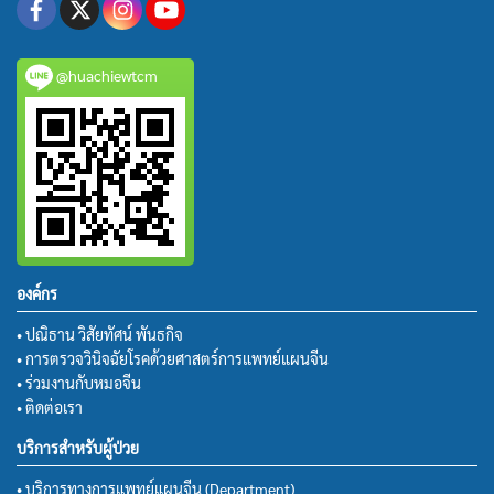
@huachiewtcm
องค์กร
• ปณิธาน วิสัยทัศน์ พันธกิจ
• การตรวจวินิจฉัยโรคด้วยศาสตร์การแพทย์แผนจีน
• ร่วมงานกับหมอจีน
• ติดต่อเรา
บริการสำหรับผู้ป่วย
• บริการทางการแพทย์แผนจีน (Department)