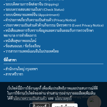
• ระบบติดตามการจัดส่งยาจีน (Shipping)
• ระบบตรวจสอบสถานะใบยา (Check Status)
• ระบบนัดหมายแพทย์จีน (Appointment)
• คำประกาศเกี่ยวกับความเป็นส่วนตัว (Privacy Notice)
• ประกาศความเป็นส่วนตัวด้านกิจกรรม นิทรรศการ (Event Privacy Notice)
• หนังสือแสดงการรับทราบข้อมูลและความยินยอมรับการตรวจรักษา
พยาบาล การทำหัตถการ
• หนังสือสุขภาพออนไลน์
• ข้อเสนอแนะ / ข้อร้องเรียน
• วารสารการแพทย์แผนจีนในประเทศไทย
ที่ตั้งสาขา
• สำนักงานใหญ่ กรุงเทพฯ
• สาขาศรีราชา
เว็บไซต์นี้มีการใช้งานคุกกี้ เพื่อเพิ่มประสิทธิภาพและประสบการณ์ที่ดี
Huachiew TCM Clinic© Copyright 2018 All Rights Reserved.
ในการใช้งานเว็บไซต์ของท่าน ท่านสามารถอ่านรายละเอียดเพิ่มเติม
ไม่อนุญาตให้นำภาพของทางคลินิกฯไปใช้โดยไม่ได้รับอนุญาตในทุกกรณี
ได้ที่
นโยบายความเป็นส่วนตัว
และ
นโยบายคุกกี้
ผู้เข้าชมวันนี้
1