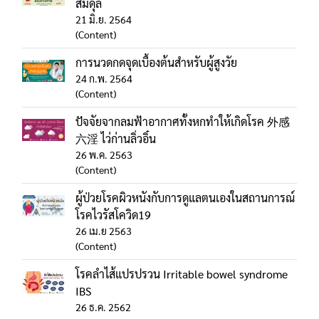
สมดุล
21 มิ.ย. 2564
(Content)
การนวดกดจุดเบื้องต้นสำหรับผู้สูงวัย
24 ก.พ. 2564
(Content)
ปัจจัยจากลมฟ้าอากาศทั้งหกทำให้เกิดโรค 外感
六淫 ไว่ก่านลิ่วอิ๋น
26 พ.ค. 2563
(Content)
ผู้ป่วยโรคผิวหนังกับการดูแลตนเองในสถานการณ์
โรคไวรัสโควิด19
26 เม.ย 2563
(Content)
โรคลำไส้แปรปรวน Irritable bowel syndrome
IBS
26 ธ.ค. 2562