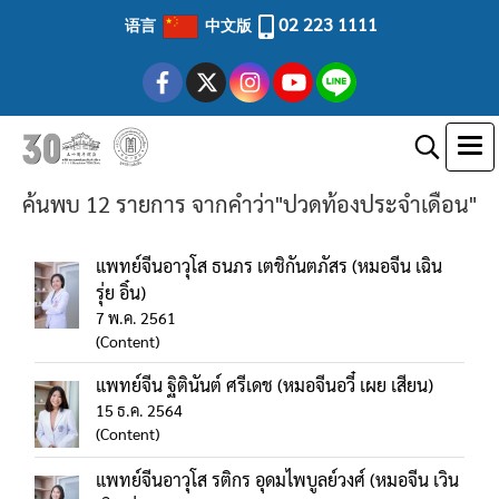
02 223 1111
语言
中文版
ค้นพบ 12 รายการ จากคำว่า"ปวดท้องประจำเดือน"
แพทย์จีนอาวุโส ธนภร เตชิกันตภัสร (หมอจีน เฉิน
รุ่ย อิ๋น)
7 พ.ค. 2561
(Content)
แพทย์จีน ฐิตินันต์ ศรีเดช (หมอจีนอวี๋ เผย เสียน)
15 ธ.ค. 2564
(Content)
แพทย์จีนอาวุโส รติกร อุดมไพบูลย์วงศ์ (หมอจีน เวิน