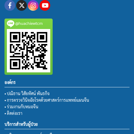
@huachiewtcm
องค์กร
• ปณิธาน วิสัยทัศน์ พันธกิจ
• การตรวจวินิจฉัยโรคด้วยศาสตร์การแพทย์แผนจีน
• ร่วมงานกับหมอจีน
• ติดต่อเรา
บริการสำหรับผู้ป่วย