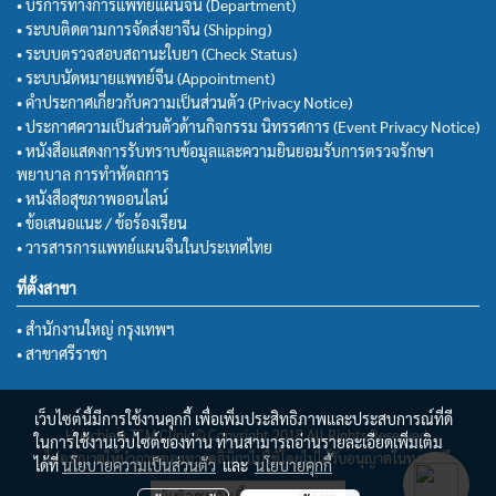
• บริการทางการแพทย์แผนจีน (Department)
• ระบบติดตามการจัดส่งยาจีน (Shipping)
• ระบบตรวจสอบสถานะใบยา (Check Status)
• ระบบนัดหมายแพทย์จีน (Appointment)
• คำประกาศเกี่ยวกับความเป็นส่วนตัว (Privacy Notice)
• ประกาศความเป็นส่วนตัวด้านกิจกรรม นิทรรศการ (Event Privacy Notice)
• หนังสือแสดงการรับทราบข้อมูลและความยินยอมรับการตรวจรักษา
พยาบาล การทำหัตถการ
• หนังสือสุขภาพออนไลน์
• ข้อเสนอแนะ / ข้อร้องเรียน
• วารสารการแพทย์แผนจีนในประเทศไทย
ที่ตั้งสาขา
• สำนักงานใหญ่ กรุงเทพฯ
• สาขาศรีราชา
เว็บไซต์นี้มีการใช้งานคุกกี้ เพื่อเพิ่มประสิทธิภาพและประสบการณ์ที่ดี
Huachiew TCM Clinic© Copyright 2018 All Rights Reserved.
ในการใช้งานเว็บไซต์ของท่าน ท่านสามารถอ่านรายละเอียดเพิ่มเติม
ไม่อนุญาตให้นำภาพของทางคลินิกฯไปใช้โดยไม่ได้รับอนุญาตในทุกกรณี
ได้ที่
นโยบายความเป็นส่วนตัว
และ
นโยบายคุกกี้
ผู้เข้าชมวันนี้
6,396