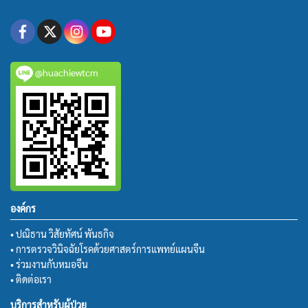
@huachiewtcm
องค์กร
• ปณิธาน วิสัยทัศน์ พันธกิจ
• การตรวจวินิจฉัยโรคด้วยศาสตร์การแพทย์แผนจีน
• ร่วมงานกับหมอจีน
• ติดต่อเรา
บริการสำหรับผู้ป่วย