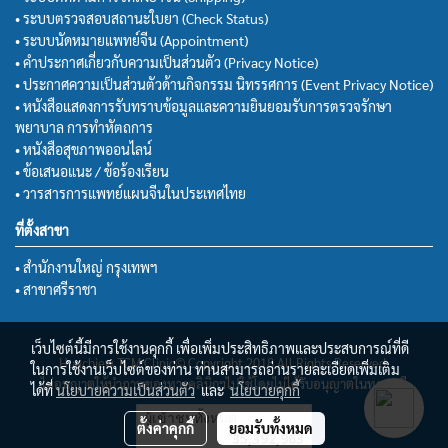
• ระบบตรวจสอบสถานะใบยา (Check Status)
• ระบบนัดหมายแพทย์จีน (Appointment)
• คำประกาศเกี่ยวกับความเป็นส่วนตัว (Privacy Notice)
• ประกาศความเป็นส่วนตัวด้านกิจกรรม นิทรรศการ (Event Privacy Notice)
• หนังสือแสดงการรับทราบข้อมูลและความยินยอมรับการตรวจรักษา
พยาบาล การทำหัตถการ
• หนังสือสุขภาพออนไลน์
• ข้อเสนอแนะ / ข้อร้องเรียน
• วารสารการแพทย์แผนจีนในประเทศไทย
ที่ตั้งสาขา
• สำนักงานใหญ่ กรุงเทพฯ
• สาขาศรีราชา
เว็บไซต์นี้มีการใช้งานคุกกี้ เพื่อเพิ่มประสิทธิภาพและประสบการณ์ที่ดี
Huachiew TCM Clinic© Copyright 2018 All Rights Reserved.
ในการใช้งานเว็บไซต์ของท่าน ท่านสามารถอ่านรายละเอียดเพิ่มเติม
ไม่อนุญาตให้นำภาพของทางคลินิกฯไปใช้โดยไม่ได้รับอนุญาตในทุกกรณี
ได้ที่
นโยบายความเป็นส่วนตัว
และ
นโยบายคุกกี้
ผู้เข้าชมวันนี้
4,487
ตั้งค่าคุกกี้
ยอมรับทั้งหมด