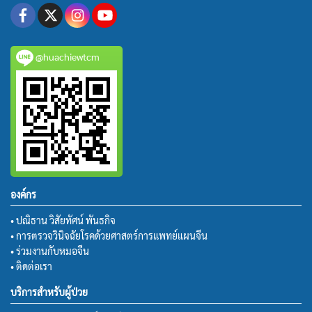
@huachiewtcm
องค์กร
• ปณิธาน วิสัยทัศน์ พันธกิจ
• การตรวจวินิจฉัยโรคด้วยศาสตร์การแพทย์แผนจีน
• ร่วมงานกับหมอจีน
• ติดต่อเรา
บริการสำหรับผู้ป่วย