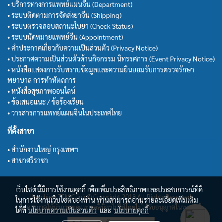
• บริการทางการแพทย์แผนจีน (Department)
• ระบบติดตามการจัดส่งยาจีน (Shipping)
• ระบบตรวจสอบสถานะใบยา (Check Status)
• ระบบนัดหมายแพทย์จีน (Appointment)
• คำประกาศเกี่ยวกับความเป็นส่วนตัว (Privacy Notice)
• ประกาศความเป็นส่วนตัวด้านกิจกรรม นิทรรศการ (Event Privacy Notice)
• หนังสือแสดงการรับทราบข้อมูลและความยินยอมรับการตรวจรักษา
พยาบาล การทำหัตถการ
• หนังสือสุขภาพออนไลน์
• ข้อเสนอแนะ / ข้อร้องเรียน
• วารสารการแพทย์แผนจีนในประเทศไทย
ที่ตั้งสาขา
• สำนักงานใหญ่ กรุงเทพฯ
• สาขาศรีราชา
เว็บไซต์นี้มีการใช้งานคุกกี้ เพื่อเพิ่มประสิทธิภาพและประสบการณ์ที่ดี
Huachiew TCM Clinic© Copyright 2018 All Rights Reserved.
ในการใช้งานเว็บไซต์ของท่าน ท่านสามารถอ่านรายละเอียดเพิ่มเติม
ไม่อนุญาตให้นำภาพของทางคลินิกฯไปใช้โดยไม่ได้รับอนุญาตในทุกกรณี
ได้ที่
นโยบายความเป็นส่วนตัว
และ
นโยบายคุกกี้