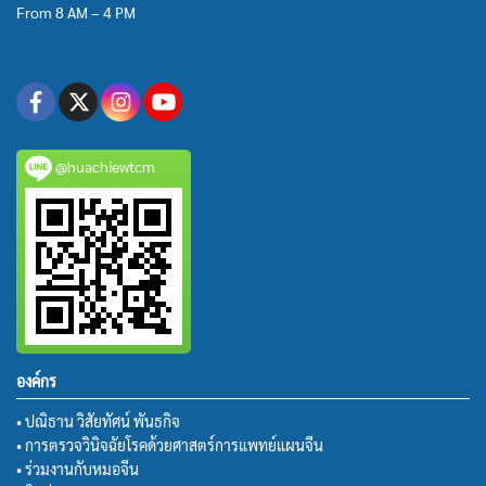
From 8 AM – 4 PM
@huachiewtcm
องค์กร
• ปณิธาน วิสัยทัศน์ พันธกิจ
• การตรวจวินิจฉัยโรคด้วยศาสตร์การแพทย์แผนจีน
• ร่วมงานกับหมอจีน